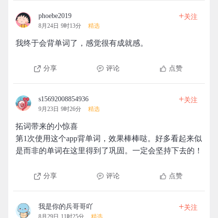
+
phoebe2019
关注
8月24日 9时13分
精选
我终于会背单词了，感觉很有成就感。
分享
评论
点赞
+
s15692008854936
关注
9月23日 9时26分
精选
拓词带来的小惊喜
第1次使用这个app背单词，效果棒棒哒。好多看起来似
是而非的单词在这里得到了巩固。一定会坚持下去的！
分享
评论
点赞
+
我是你的兵哥哥吖
关注
8月29日 11时25分
精选