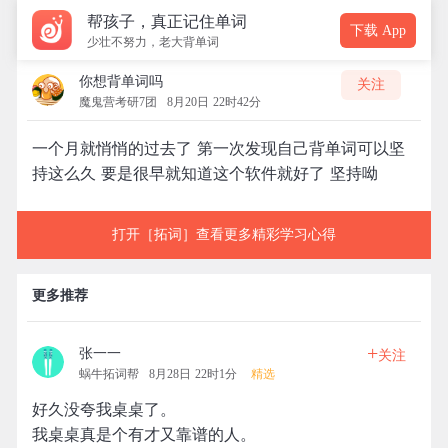
帮孩子，真正记住单词
下载 App
少壮不努力，老大背单词
你想背单词吗
关注
魔鬼营考研7团
8月20日 22时42分
一个月就悄悄的过去了 第一次发现自己背单词可以坚
持这么久 要是很早就知道这个软件就好了 坚持呦
打开［拓词］查看更多精彩学习心得
更多推荐
+
张一一
关注
蜗牛拓词帮
8月28日 22时1分
精选
好久没夸我桌桌了。
我桌桌真是个有才又靠谱的人。