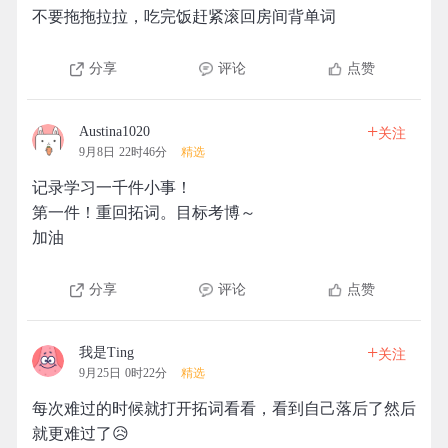
不要拖拖拉拉，吃完饭赶紧滚回房间背单词
分享
评论
点赞
+
Austina1020
关注
9月8日 22时46分
精选
记录学习一千件小事！
第一件！重回拓词。目标考博～
加油
分享
评论
点赞
+
我是Ting
关注
9月25日 0时22分
精选
每次难过的时候就打开拓词看看，看到自己落后了然后
就更难过了😥