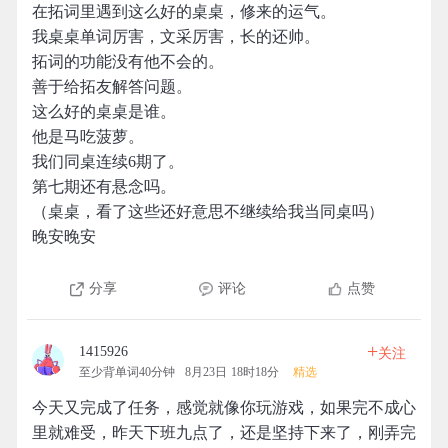
在拓词里遇到这么好的桌桌，修来的运气。
我桌桌单词厉害，文采厉害，长的还帅。
拓词的功能没有他不会的。
善于给拓友解答问题。
这么好的桌桌是谁。
他是马吃菠萝。
我们同桌连续6期了。
第七期还有悬念吗。
（桌桌，看了这些还好意思不继续给我当同桌吗）
晚安晚安
分享
评论
点赞
+
1415926
关注
至少背单词40分钟
8月23日 18时18分
精选
今天又完成了任务，感觉就像你玩游戏，如果完不成心
里就难受，昨天下班九点了，还是坚持下来了，刚弄完