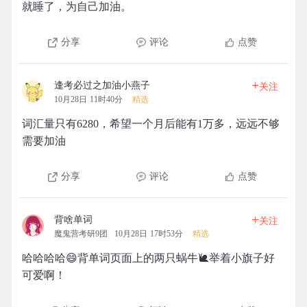
就睡了，为自己加油。
分享
评论
点赞
+
逢考必过之加油小燕子
关注
10月28日 11时40分
精选
词汇量只有6280，希望一个月后能有1万多，远远不够
需要加油
分享
评论
点赞
+
背啥单词
关注
魔鬼营考研9团
10月28日 17时53分
精选
哈哈哈哈😄背单词页面上的两只蜗牛🐌举着小旗子好
可爱啊！