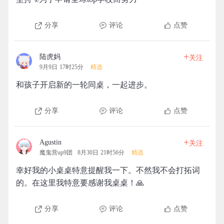
分享
评论
点赞
+
陆虎妈
关注
9月9日 17时25分
精选
和孩子开启新的一轮同桌，一起进步。
分享
评论
点赞
+
Agustin
关注
魔鬼营up9团
8月30日 21时56分
精选
幸好我的小桌桌特意提醒我一下。不然我不会打拓词
的。在这里我特意要感谢我桌桌！🙏
分享
评论
点赞