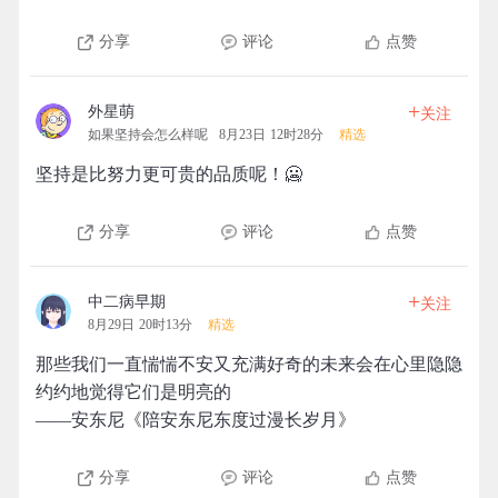
分享
评论
点赞
+
外星萌
关注
如果坚持会怎么样呢
8月23日 12时28分
精选
坚持是比努力更可贵的品质呢！🥶
分享
评论
点赞
+
中二病早期
关注
8月29日 20时13分
精选
那些我们一直惴惴不安又充满好奇的未来会在心里隐隐
约约地觉得它们是明亮的
——安东尼《陪安东尼东度过漫长岁月》
分享
评论
点赞