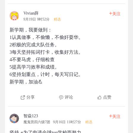
+
Vivian薛
关注
9月19日 9时52分
精选
新学期，我要做到：
1认真做事，不偷懒，不偷奸耍华。
2积极的完成大队任务。
3每天坚持拓词打卡，收集好方法。
4不要马虎，仔细检查
5提高学习效率和成绩。
6坚持划重点，计时，每天写日记。
新学期，加油💪
分享
评论
点赞
+
智焱123
关注
魔鬼营四六级7团
9月16日 11时27分
精选
坚持 ✊为了申请全球top学校而努力