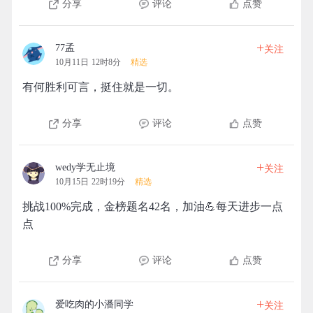
分享
评论
点赞
+
77孟
关注
10月11日 12时8分
精选
有何胜利可言，挺住就是一切。
分享
评论
点赞
+
wedy学无止境
关注
10月15日 22时19分
精选
挑战100%完成，金榜题名42名，加油💪每天进步一点
点
分享
评论
点赞
+
爱吃肉的小潘同学
关注