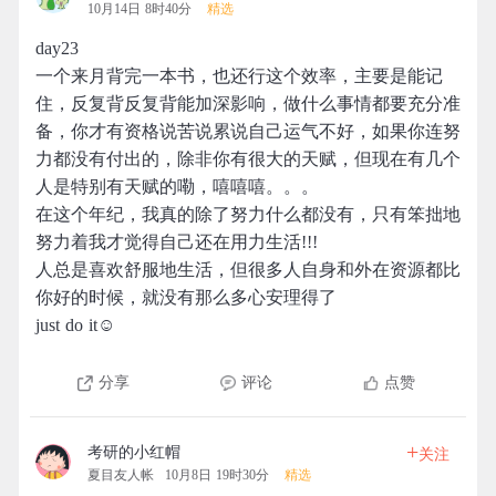
10月14日 8时40分
精选
day23
一个来月背完一本书，也还行这个效率，主要是能记
住，反复背反复背能加深影响，做什么事情都要充分准
备，你才有资格说苦说累说自己运气不好，如果你连努
力都没有付出的，除非你有很大的天赋，但现在有几个
人是特别有天赋的嘞，嘻嘻嘻。。。
在这个年纪，我真的除了努力什么都没有，只有笨拙地
努力着我才觉得自己还在用力生活!!!
人总是喜欢舒服地生活，但很多人自身和外在资源都比
你好的时候，就没有那么多心安理得了
just do it☺
分享
评论
点赞
+
考研的小红帽
关注
夏目友人帐
10月8日 19时30分
精选