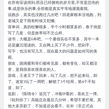
在所有应该得到,而且已经拥有的岁月里,不管是悲伤的
事,或是快乐的事,全部都是真实平等地灌溉着我。
说跑步，其实也没跑过几次吧！回老家根本没地跑，到
老城又是下雨有时候又犯懒。
背单词，真的松懈很多，半个小时都算多的，卷子倒是
写了几套，但是效率却不怎么样。
读书，大概是6本吧。一个暑假实在不算多，其中一本
还是嫌沉现读的。又在网上买了不少书，想剁手。
写字，也没有写几天，现在最大的问题是如何写的美
观。
朋友，跟闺蜜和哥们都有见面，都有变化，却又都没
变，是我很喜欢很喜欢的人。
游戏，王者又下了回来，玩了几次，想不起来玩，卸
了。迷室3玩了一周吧，解锁了3个结局，第4个不知
道，卸了。
追剧，《陈情令》追完了，冲着IP看的，喜欢王一博。
《轮到你了》高能总在最后几分钟，希望不要烂尾。其
他大多弃剧了，不知道还会看不。在补《非正式会