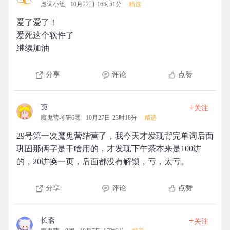
虐词小组
10月22日 16时51分
精选
爱了爱了！
爱死这个软件了
继续加油
分享
评论
点赞
+
萸
关注
魔鬼营考研6团
10月27日 23时18分
精选
29号第一次魔鬼营结营了，我今天才发现背完单词后面
巩固那俩字是干啥用的，才发现下午茶本来是100讲
的，20讲换一页，后面都没有解锁，亏，太亏。
分享
评论
点赞
+
长斋
关注