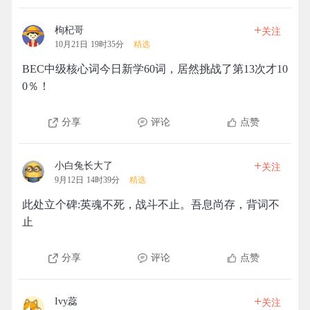
+
枸杞哥
关注
10月21日 19时35分
精选
BEC中级核心词今日新学60词，居然挑战了第13次才10
0％！
分享
评论
点赞
+
小白兔长大了
关注
9月12日 14时39分
精选
此处立个碑:英魂不死，战斗不止。吾息尚存，背词不
止
分享
评论
点赞
+
Ivy蕊
关注