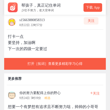
帮孩子，真正记住单词
下载 App
少壮不努力，老大背单词
s15663880858313
关注
8月22日 22时57分
打卡一点
要坚持，加油啊
下一次的四级一定要过
打开［拓词］查看更多精彩学习心得
更多推荐
+
你的努力要配得上你的野心
关注
9月24日 5时19分
精选
想要一个有梦想有追求且不断努力哒，帅帅的小哥哥