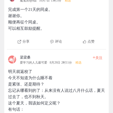
魔鬼营up9团
10月7日 15时3分
精选
完成第一个21天的同桌。
谢谢你。
顺便再征个同桌。
可以相互鼓励提醒。
分享
评论
点赞
+
梁梁桑
关注
爱学习的人儿最可爱
8月29日 2时11分
精选
明天就返校了
今天不知道为什么睡不着
是紧张、还是期待？
忘记从哪看到的了：从来没有人说过八月什么话，夏天
过去了，也不到秋天。
这个夏天，我该如何定义呢？
有句话：