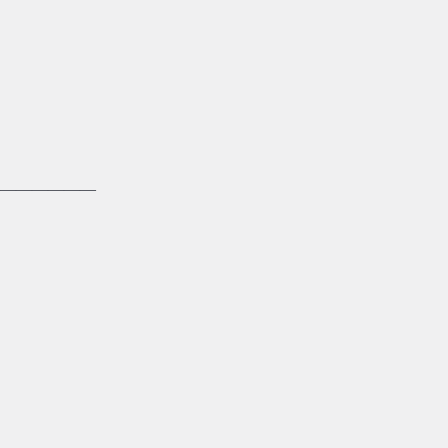
——————