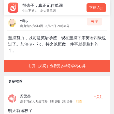
帮孩子，真正记住单词
下载 App
少壮不努力，老大背单词
viljay
关注
魔鬼营四六级4团
8月26日 21时54分
坚持努力，以前是英语学渣，现在坚持下来英语四级也
过了。加油(ง •̀_•́)ง。持之以恒做一件事就是胜利的一
半。
打开［拓词］查看更多精彩学习心得
更多推荐
+
梁梁桑
关注
爱学习的人儿最可爱
8月29日 2时11分
精选
明天就返校了