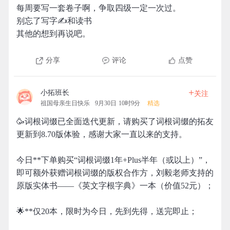
每周要写一套卷子啊，争取四级一定一次过。
别忘了写字✍和读书
其他的想到再说吧。
分享
评论
点赞
+
小拓班长
关注
祖国母亲生日快乐
9月30日 10时9分
精选
🥳词根词缀已全面迭代更新，请购买了词根词缀的拓友
更新到8.70版体验，感谢大家一直以来的支持。
今日**下单购买“词根词缀1年+Plus半年（或以上）”，
即可额外获赠词根词缀的版权合作方，刘毅老师支持的
原版实体书——《英文字根字典》一本（价值52元）；
🌟**仅20本，限时为今日，先到先得，送完即止；