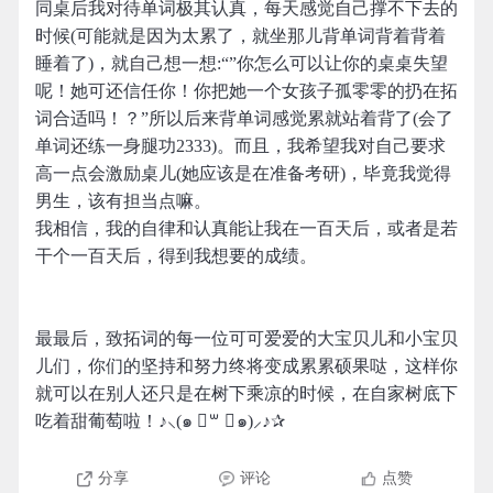
同桌后我对待单词极其认真，每天感觉自己撑不下去的
时候(可能就是因为太累了，就坐那儿背单词背着背着
睡着了)，就自己想一想:“”你怎么可以让你的桌桌失望
呢！她可还信任你！你把她一个女孩子孤零零的扔在拓
词合适吗！？”所以后来背单词感觉累就站着背了(会了
单词还练一身腿功2333)。而且，我希望我对自己要求
高一点会激励桌儿(她应该是在准备考研)，毕竟我觉得
男生，该有担当点嘛。
我相信，我的自律和认真能让我在一百天后，或者是若
干个一百天后，得到我想要的成绩。
最最后，致拓词的每一位可可爱爱的大宝贝儿和小宝贝
儿们，你们的坚持和努力终将变成累累硕果哒，这样你
就可以在别人还只是在树下乘凉的时候，在自家树底下
吃着甜葡萄啦！♪⸜(๑ ॑꒳ ॑๑)⸝♪✰
分享
评论
点赞