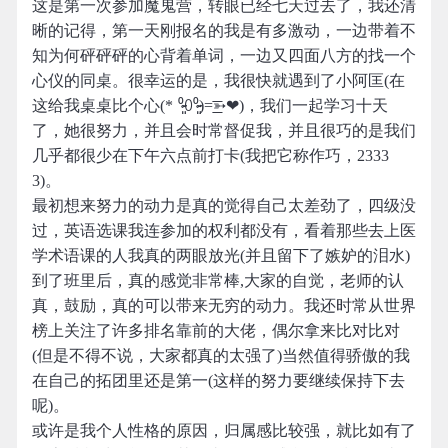
这是第一次参加魔鬼营，转眼已经七天过去了，我还清
晰的记得，第一天刚报名的我是有多激动，一边带着不
知为何砰砰砰的心背着单词，一边又四面八方的找一个
心仪的同桌。很幸运的是，我很快就遇到了小阿匡(在
这给我桌桌比个心(* ⁰̷̴͈꒨⁰̷̴͈)=͟͟͞͞➳❤)，我们一起学习十天
了，她很努力，并且会时常督促我，并且很巧的是我们
几乎都很少在下午六点前打卡(我把它称作巧，2333
3)。
最初想来努力的动力是真的觉得自己太差劲了，四级没
过，英语选课我连参加的权利都没有，看着那些去上医
学术语课的人我真的两眼放光(并且留下了嫉妒的泪水)
到了班里后，真的感觉非常棒,大家的自觉，老师的认
真，鼓励，真的可以带来无穷的动力。我还时常从世界
榜上关注了许多排名靠前的大佬，偶尔拿来比对比对
(但是不得不说，大家都真的太强了)当然值得骄傲的我
在自己的拓团里还是第一(这样的努力要继续保持下去
呢)。
或许是我个人性格的原因，归属感比较强，就比如有了