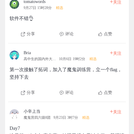
+
tomatowords
关注
9月27日 15时28分
精选
软件不错👌
分享
评论
点赞
+
Bria
关注
高中生的国内外大学梦
10月6日 19时2分
精选
第一次接触了拓词，加入了魔鬼训练营，立一个flag，
坚持下去
分享
评论
点赞
+
小辛上当
关注
魔鬼营四六级8团
9月23日 3时7分
精选
Day7