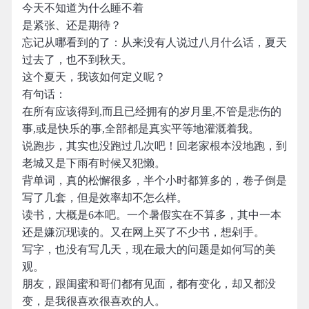
今天不知道为什么睡不着
是紧张、还是期待？
忘记从哪看到的了：从来没有人说过八月什么话，夏天
过去了，也不到秋天。
这个夏天，我该如何定义呢？
有句话：
在所有应该得到,而且已经拥有的岁月里,不管是悲伤的
事,或是快乐的事,全部都是真实平等地灌溉着我。
说跑步，其实也没跑过几次吧！回老家根本没地跑，到
老城又是下雨有时候又犯懒。
背单词，真的松懈很多，半个小时都算多的，卷子倒是
写了几套，但是效率却不怎么样。
读书，大概是6本吧。一个暑假实在不算多，其中一本
还是嫌沉现读的。又在网上买了不少书，想剁手。
写字，也没有写几天，现在最大的问题是如何写的美
观。
朋友，跟闺蜜和哥们都有见面，都有变化，却又都没
变，是我很喜欢很喜欢的人。