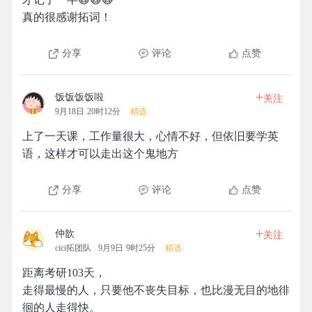
真的很感谢拓词！
分享
评论
点赞
+
饭饭饭饭啦
关注
9月18日 20时12分
精选
上了一天课，工作量很大，心情不好，但依旧要学英
语，这样才可以走出这个鬼地方
分享
评论
点赞
+
仲歆
关注
cici拓团队
9月9日 9时25分
精选
距离考研103天，
走得最慢的人，只要他不丧失目标，也比漫无目的地徘
徊的人走得快。