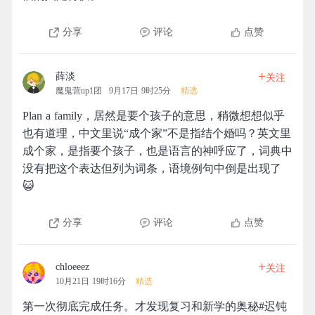
分享
评论
点赞
+
薛淡
关注
魔鬼营up1团
9月17日 9时25分
精选
Plan a family，居然是要个孩子的意思，稍微想想似乎
也有道理，中文里说“成个家”不是指结个婚吗？英文里
成个家，是指要个孩子，也是语言的神呼应了，词典中
没有把这个表达但列为词条，语境例句中倒是出现了
😺
分享
评论
点赞
+
chloeeez
关注
10月21日 19时16分
精选
第一次彻底完成任务。才发现复习和新学的奥秘#迟钝