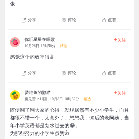
张
分享
评论
点赞
+
你听星星在唱歌
关注
10月26日 13时50分
精选
感觉这个的效率很高
分享
评论
点赞
+
爱吃鱼的懒猫
关注
魔鬼营up11团
10月8日 10时32分
精选
随便翻了翻大家的心得，发现居然有不少小学生，而且
都很不错一个，太意外了。想想我，90后的老阿姨，当
年小学英语都是划水过去的😂。
为那些努力的小学生点赞👍