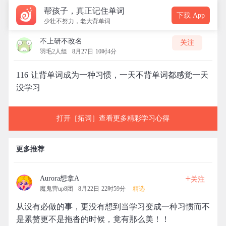
帮孩子，真正记住单词
下载 App
少壮不努力，老大背单词
不上研不改名
关注
羽毛2人组
8月27日 10时4分
116 让背单词成为一种习惯，一天不背单词都感觉一天
没学习
打开［拓词］查看更多精彩学习心得
更多推荐
+
Aurora想拿A
关注
魔鬼营up8团
8月22日 22时59分
精选
从没有必做的事，更没有想到当学习变成一种习惯而不
是累赘更不是拖沓的时候，竟有那么美！！