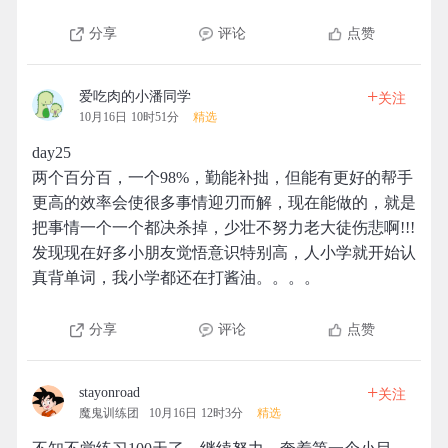
分享
评论
点赞
+
爱吃肉的小潘同学
关注
10月16日 10时51分
精选
day25
两个百分百，一个98%，勤能补拙，但能有更好的帮手
更高的效率会使很多事情迎刃而解，现在能做的，就是
把事情一个一个都决杀掉，少壮不努力老大徒伤悲啊!!!
发现现在好多小朋友觉悟意识特别高，人小学就开始认
真背单词，我小学都还在打酱油。。。。
分享
评论
点赞
+
stayonroad
关注
魔鬼训练团
10月16日 12时3分
精选