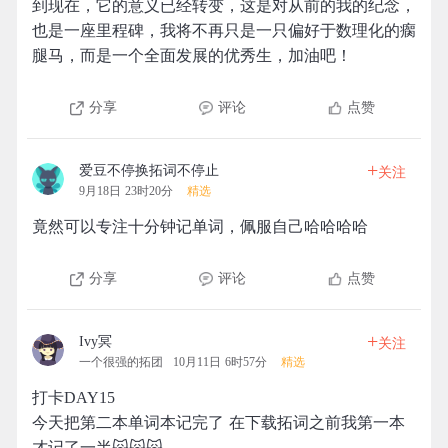
到现在，它的意义已经转变，这是对从前的我的纪念，
也是一座里程碑，我将不再只是一只偏好于数理化的瘸
腿马，而是一个全面发展的优秀生，加油吧！
分享
评论
点赞
+
爱豆不停换拓词不停止
关注
9月18日 23时20分
精选
竟然可以专注十分钟记单词，佩服自己哈哈哈哈
分享
评论
点赞
+
Ivy冥
关注
一个很强的拓团
10月11日 6时57分
精选
打卡DAY15
今天把第二本单词本记完了 在下载拓词之前我第一本
才记了一半🙀🙀🙀