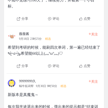
不知不觉练习100天了，继续努力，奔着第一个小目
标。
分享
评论
点赞
+
薇薇酱
关注
9月18日 23时25分
精选
希望到考研的时候，能刷四次单词，第一遍已经结束了
٩(˃̶͈̀௰˂̶͈́)و希望能60以上(灬ºωº灬)♡
分享
评论
点赞
+
99999999久
关注
蜗牛拓词帮
9月30日 9时50分
精选
新版本是真魔鬼～
每次我半途退出来的时候，弹出来的提示都是“结束训