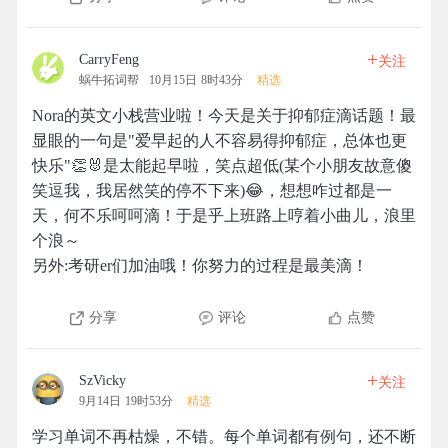
+
CarryFeng
关注
蜗牛拓词帮
10月15日 8时43分
精选
Nora的英文小栈营业啦！今天是关于抑郁症滴话题！最
显眼的一句是"爱早起的人不容易得抑郁症，总体也更
快乐"👏🐰是太能起早啦，笑点超低(某个小朋友故意傻
笑逗我，我居然笑的停不下来)😂，想想咋过都是一
天，何不乐呵呵滴！于是乎上班路上哼着小曲儿，浪里
个浪～
另外:考研er们加油哦！你努力的过程是最美滴！
分享
评论
点赞
+
SzVicky
关注
9月14日 19时53分
精选
学习单词不再枯燥，不错。每个单词都有例句，还不断