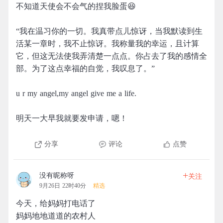
不知道天使会不会气的捏我脸蛋😆
“我在温习你的一切。我真带点儿惊讶，当我默读到生
活某一章时，我不止惊讶。我称量我的幸运，且计算
它，但这无法使我弄清楚一点点。你占去了我的感情全
部。为了这点幸福的自觉，我叹息了。”
u r my angel,my angel give me a life.
明天一大早我就要发申请，嗯！
分享
评论
点赞
+
没有昵称呀
关注
9月26日 22时40分
精选
今天，给妈妈打电话了
妈妈地地道道的农村人