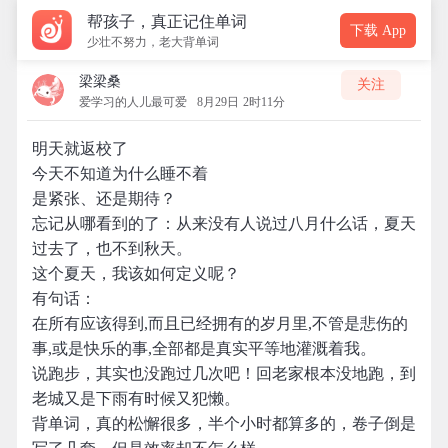
帮孩子，真正记住单词
下载 App
少壮不努力，老大背单词
梁梁桑
关注
爱学习的人儿最可爱
8月29日 2时11分
明天就返校了
今天不知道为什么睡不着
是紧张、还是期待？
忘记从哪看到的了：从来没有人说过八月什么话，夏天
过去了，也不到秋天。
这个夏天，我该如何定义呢？
有句话：
在所有应该得到,而且已经拥有的岁月里,不管是悲伤的
事,或是快乐的事,全部都是真实平等地灌溉着我。
说跑步，其实也没跑过几次吧！回老家根本没地跑，到
老城又是下雨有时候又犯懒。
背单词，真的松懈很多，半个小时都算多的，卷子倒是