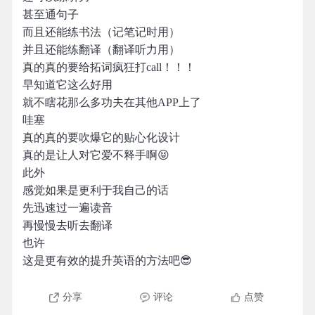
甚至通句子
而且还能练书法（记笔记时用）
并且还能练翻译（翻译听力用）
真的真的要给拓词疯狂打call！！！
早知道它这么好用
就不瞎花那么多功夫在其他APP上了
哇塞
真的真的要吹爆它的贴心化设计
真的是让人对它爱不释手啊😝
此外
感觉如果是更利于我自己的话
先迅速过一遍读音
再慢慢去听去翻译
也许
这是更有效的提升英语的方法吧😎
分享
评论
点赞