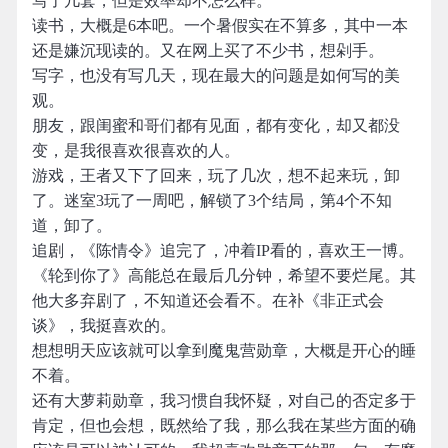
写了几套，但是效率却不怎么样。
读书，大概是6本吧。一个暑假实在不算多，其中一本
还是嫌沉现读的。又在网上买了不少书，想剁手。
写字，也没有写几天，现在最大的问题是如何写的美
观。
朋友，跟闺蜜和哥们都有见面，都有变化，却又都没
变，是我很喜欢很喜欢的人。
游戏，王者又下了回来，玩了几次，想不起来玩，卸
了。迷室3玩了一周吧，解锁了3个结局，第4个不知
道，卸了。
追剧，《陈情令》追完了，冲着IP看的，喜欢王一博。
《轮到你了》高能总在最后几分钟，希望不要烂尾。其
他大多弃剧了，不知道还会看不。在补《非正式会
谈》，我挺喜欢的。
想想明天应该就可以拿到魔鬼营勋章，大概是开心的睡
不着。
还有大萝莉勋章，我习惯自我怀疑，对自己的否定多于
肯定，但也会想，既然给了我，那么我在某些方面的确