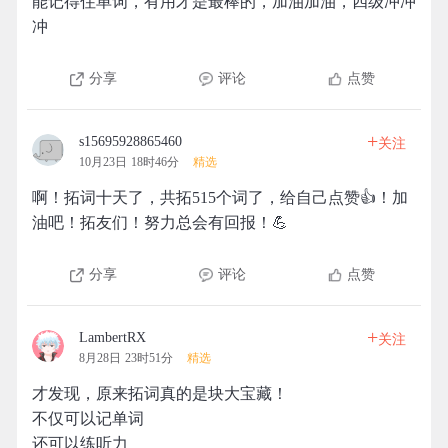
能记得住单词，有用才是最棒的，加油加油，四级冲冲
冲
分享
评论
点赞
+
s15695928865460
关注
10月23日 18时46分
精选
啊！拓词十天了，共拓515个词了，给自己点赞👍！加
油吧！拓友们！努力总会有回报！💪
分享
评论
点赞
+
LambertRX
关注
8月28日 23时51分
精选
才发现，原来拓词真的是块大宝藏！
不仅可以记单词
还可以练听力