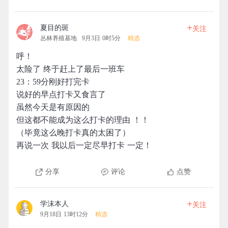
+
夏目的斑
关注
丛林养殖基地
9月3日 0时5分
精选
呼！
太险了 终于赶上了最后一班车
23：59分刚好打完卡
说好的早点打卡又食言了
虽然今天是有原因的
但这都不能成为这么打卡的理由 ！！
（毕竟这么晚打卡真的太困了）
再说一次 我以后一定尽早打卡 一定！
分享
评论
点赞
+
学沫本人
关注
9月18日 13时12分
精选