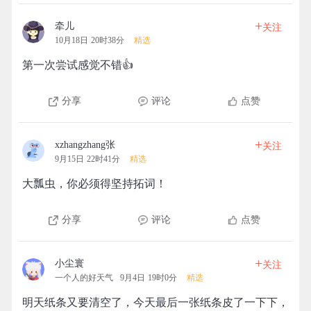
+
牵儿
关注
10月18日 20时38分
精选
第一次尝试感觉不错👍
分享
评论
点赞
+
xzhangzhang张
关注
9月15日 22时41分
精选
大瓢虫，你必须得坚持拓词！
分享
评论
点赞
+
小尘寰
关注
一个人的好天气
9月4日 19时0分
精选
明天纸条又要清空了，今天最后一张纸条皮了一下下，