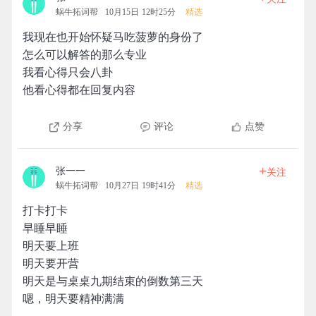
蜗牛拓词帮
10月15日 12时25分
精选
我现在也开始怀疑马吃菠萝的身份了
怎么可以解答的那么专业
我看心得只会八卦
他看心得都在回复内容
分享
评论
点赞
+
张一一
关注
蜗牛拓词帮
10月27日 19时41分
精选
打卡打卡
早睡早睡
明天要上班
明天要开营
明天是与桌桌九期结束的倒数第三天
嗯，明天要精神满满