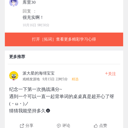
库里30
回复 ：
10月16日 9时30分
打开［拓词］查看更多精彩学习心得
更多推荐
+
派大星的海绵宝宝
关注
戏精发源地
9月15日 22时5分
精选
纪念一下第一次挑战满分~
遇到一个可以一直一起背单词的桌桌真是超开心了呀
(・ω・)ノ
猜猜我能坚持多久🌚
分享
评论
点赞