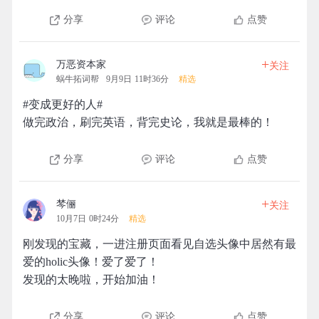
分享
评论
点赞
+
万恶资本家
关注
蜗牛拓词帮
9月9日 11时36分
精选
#变成更好的人#
做完政治，刷完英语，背完史论，我就是最棒的！
分享
评论
点赞
+
棽俪
关注
10月7日 0时24分
精选
刚发现的宝藏，一进注册页面看见自选头像中居然有最
爱的holic头像！爱了爱了！
发现的太晚啦，开始加油！
分享
评论
点赞