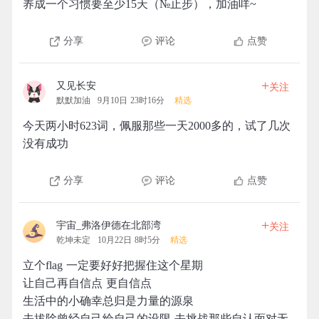
养成一个习惯要至少15天（№止步），加油咩~
分享
评论
点赞
+
又见长安
关注
默默加油
9月10日 23时16分
精选
今天两小时623词，佩服那些一天2000多的，试了几次
没有成功
分享
评论
点赞
+
宇宙_弗洛伊德在北部湾
关注
乾坤未定
10月22日 8时5分
精选
立个flag 一定要好好把握住这个星期
让自己再自信点 更自信点
生活中的小确幸总归是力量的源泉
去拔除曾经自己给自己的设限 去挑战那些自认面对无