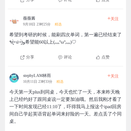
+
薇薇酱
关注
9月18日 23时25分
精选
希望到考研的时候，能刷四次单词，第一遍已经结束了
٩(˃̶͈̀௰˂̶͈́)و希望能60以上(灬ºωº灬)♡
分享
评论
点赞
+
stephyLAM林雨
关注
10月11日 23时33分
精选
今天第一天plus到同桌，今天也忙了一天，本来昨天晚
上已经约好了跟同桌说一定要加油哦。然后我刚才看了
一下时间发现已经11:10了，吓得我马上报这个ipad回房
间自己学起英语背起单词来好险的一天。差点丢了个同
桌。