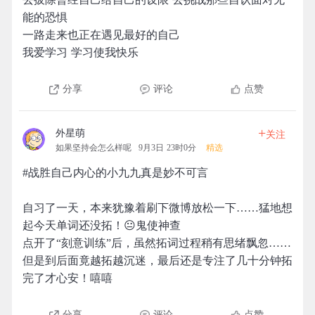
能的恐惧
一路走来也正在遇见最好的自己
我爱学习 学习使我快乐
分享
评论
点赞
+
外星萌
关注
如果坚持会怎么样呢
9月3日 23时0分
精选
#战胜自己内心的小九九真是妙不可言
自习了一天，本来犹豫着刷下微博放松一下……猛地想
起今天单词还没拓！😐鬼使神查
点开了“刻意训练”后，虽然拓词过程稍有思绪飘忽……
但是到后面竟越拓越沉迷，最后还是专注了几十分钟拓
完了才心安！嘻嘻
分享
评论
点赞