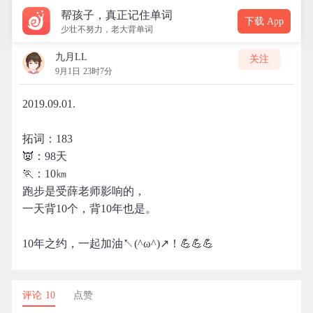
帮孩子，真正记住单词
下载 App
少壮不努力，老大背单词
九月LL
关注
9月1日 23时7分
2019.09.01.
拓词：183
👿：98天
🏃：10㎞
跑步是受薛老师影响的，
一天背10个，背10年也是。
10年之约，一起加油↖(^ω^)↗！💪💪💪
评论 10
点赞