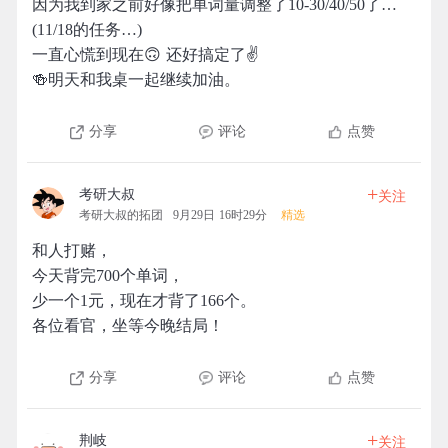
因为我到家之前好像把单词量调整了10-30/40/50了…
(11/18的任务…)
一直心慌到现在🙃 还好搞定了✌️
🍻明天和我桌一起继续加油。
分享
评论
点赞
+
考研大叔
关注
考研大叔的拓团
9月29日 16时29分
精选
和人打赌，
今天背完700个单词，
少一个1元，现在才背了166个。
各位看官，坐等今晚结局！
分享
评论
点赞
+
荆岐
关注