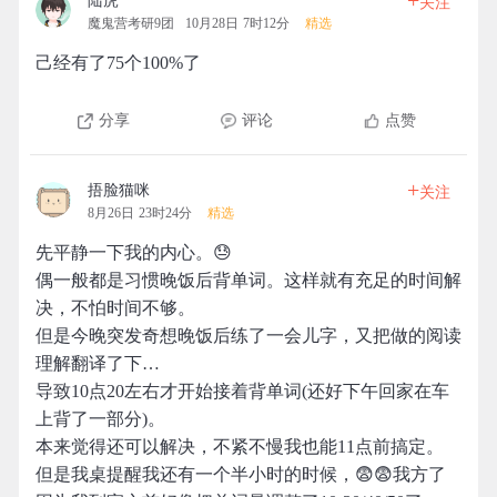
+
陆虎
关注
魔鬼营考研9团
10月28日 7时12分
精选
己经有了75个100%了
分享
评论
点赞
+
捂脸猫咪
关注
8月26日 23时24分
精选
先平静一下我的内心。😓
偶一般都是习惯晚饭后背单词。这样就有充足的时间解
决，不怕时间不够。
但是今晚突发奇想晚饭后练了一会儿字，又把做的阅读
理解翻译了下…
导致10点20左右才开始接着背单词(还好下午回家在车
上背了一部分)。
本来觉得还可以解决，不紧不慢我也能11点前搞定。
但是我桌提醒我还有一个半小时的时候，😨😨我方了