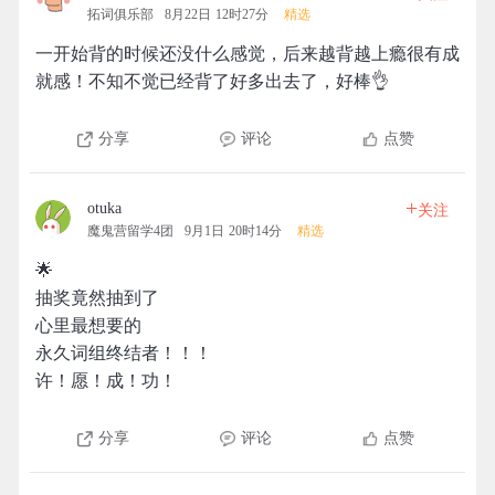
拓词俱乐部
8月22日 12时27分
精选
一开始背的时候还没什么感觉，后来越背越上瘾很有成
就感！不知不觉已经背了好多出去了，好棒👌
分享
评论
点赞
+
otuka
关注
魔鬼营留学4团
9月1日 20时14分
精选
🌟
抽奖竟然抽到了
心里最想要的
永久词组终结者！！！
许！愿！成！功！
分享
评论
点赞