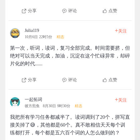
分享
评论
点赞
+
Julia119
关注
10月6日 22时5分
精选
第一次，听词，读词，复习全部完成。时间需要挤，但
绝对可以当天完成，加油，沉淀在这个忙碌异常，却碎
片化的时代......
分享
评论
点赞
+
一起拓词
关注
彼方煎鱼
8月30日 9时30分
精选
我把所有学习任务都减半了。读词调到了20个，拼写直
接关掉了😅，其他都是60个。真不敢相信天天每个训
练都打开，每个都是五六百个词的人怎么做到的？