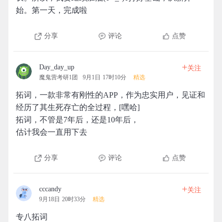
始。第一天，完成啦
分享
评论
点赞
+
Day_day_up
关注
魔鬼营考研1团
9月1日 17时10分
精选
拓词，一款非常有刚性的APP，作为忠实用户，见证和
经历了其生死存亡的全过程，[嘿哈]
拓词，不管是7年后，还是10年后，
估计我会一直用下去
分享
评论
点赞
+
cccandy
关注
9月18日 20时33分
精选
专八拓词