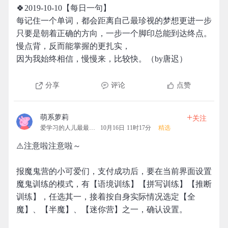
🍀2019-10-10【每日一句】
每记住一个单词，都会距离自己最珍视的梦想更进一步
只要是朝着正确的方向，一步一个脚印总能到达终点。
慢点背，反而能掌握的更扎实，
因为我始终相信，慢慢来，比较快。（by唐迟）
分享
评论
点赞
+
萌系萝莉
关注
爱学习的人儿最最可爱
10月16日 11时17分
精选
⚠️注意啦注意啦～
报魔鬼营的小可爱们，支付成功后，要在当前界面设置
魔鬼训练的模式，有【语境训练】【拼写训练】【推断
训练】，任选其一，接着按自身实际情况选定【全
魔】、【半魔】、【迷你营】之一，确认设置。