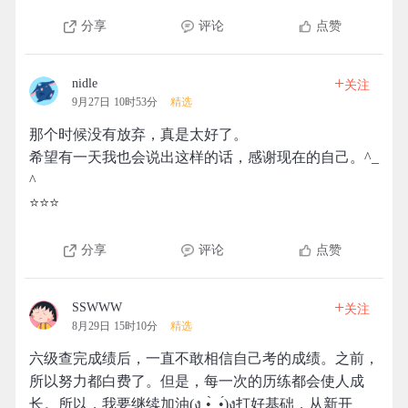
分享
评论
点赞
+
nidle
关注
9月27日 10时53分
精选
那个时候没有放弃，真是太好了。
希望有一天我也会说出这样的话，感谢现在的自己。^_
^
⭐⭐⭐
分享
评论
点赞
+
SSWWW
关注
8月29日 15时10分
精选
六级查完成绩后，一直不敢相信自己考的成绩。之前，
所以努力都白费了。但是，每一次的历练都会使人成
长。所以，我要继续加油(ง •̀_•́)ง打好基础，从新开