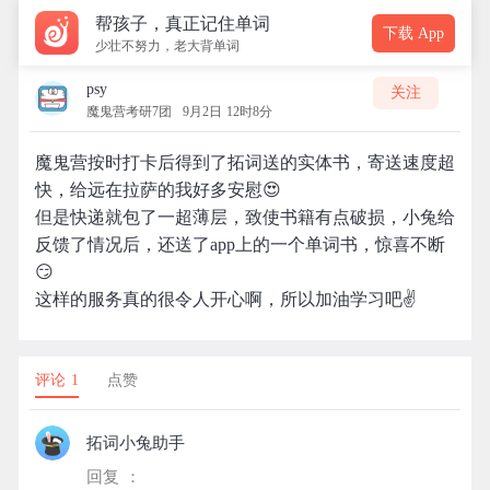
帮孩子，真正记住单词
下载 App
少壮不努力，老大背单词
psy
关注
魔鬼营考研7团
9月2日 12时8分
魔鬼营按时打卡后得到了拓词送的实体书，寄送速度超
快，给远在拉萨的我好多安慰😍
但是快递就包了一超薄层，致使书籍有点破损，小兔给
反馈了情况后，还送了app上的一个单词书，惊喜不断
😏
这样的服务真的很令人开心啊，所以加油学习吧✌
评论 1
点赞
拓词小兔助手
回复 ：