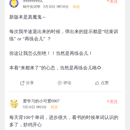
+
99999999久
关注
蜗牛拓词帮
9月30日 9时50分
精选
新版本是真魔鬼～
每次我半途退出来的时候，弹出来的提示都是“结束训
练” or “再练会儿” ？
你这让我怎么拒绝！！当然是再练会儿！
本着“来都来了”的心态，当然是再练会儿咯🌻
分享
评论
点赞
+
爱学习的小可爱0907
关注
9月16日 8时4分
精选
每天背100个单词，进步很大，看书的时候单词认识的
多了，炒鸡开心