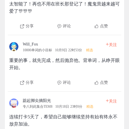
太智能了！再也不用在班长那登记了！魔鬼营越来越可
爱了🎊🎊🎊
分享
评论
点赞
+
Will_Fox
关注
10000单词的小目标
10月9日 22时53分
精选
重要的事，就先完成，然后抛弃他。背单词，从睁开眼
开始。
分享
评论
点赞
+
踮起脚尖摘阳光
关注
专八到此集合TEM8
10月18日 23时0分
精选
连续打卡5天了，希望自己能够继续坚持有始有终永不
放弃加油。