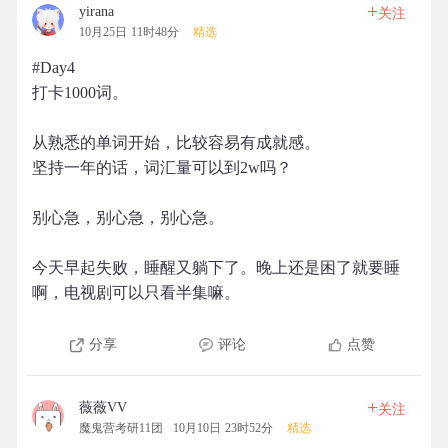
+
yirana
关注
10月25日 11时48分
精选
#Day4
打卡1000词。
从熟悉的单词开始，比较容易有成就感。
坚持一年的话，词汇量可以到2w吗？
别心急，别心急，别心急。
今天早起失败，睡醒又躺下了。晚上还是困了就要睡
啊，电视剧可以只看半集嘛。
分享
评论
点赞
+
薇薇VV
关注
魔鬼营考研11团
10月10日 23时52分
精选