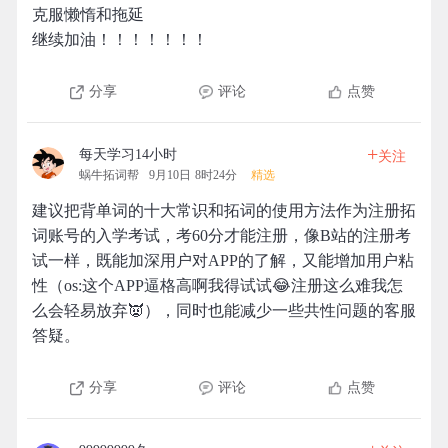
克服懒惰和拖延
继续加油！！！！！！！
分享
评论
点赞
+
每天学习14小时
关注
蜗牛拓词帮
9月10日 8时24分
精选
建议把背单词的十大常识和拓词的使用方法作为注册拓
词账号的入学考试，考60分才能注册，像B站的注册考
试一样，既能加深用户对APP的了解，又能增加用户粘
性（os:这个APP逼格高啊我得试试😂注册这么难我怎
么会轻易放弃👿），同时也能减少一些共性问题的客服
答疑。
分享
评论
点赞