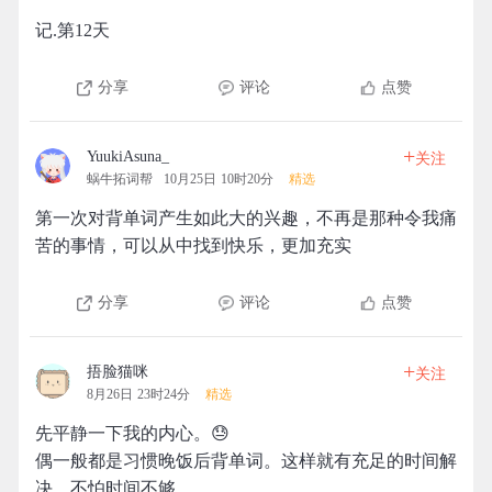
记.第12天
分享
评论
点赞
+
YuukiAsuna_
关注
蜗牛拓词帮
10月25日 10时20分
精选
第一次对背单词产生如此大的兴趣，不再是那种令我痛
苦的事情，可以从中找到快乐，更加充实
分享
评论
点赞
+
捂脸猫咪
关注
8月26日 23时24分
精选
先平静一下我的内心。😓
偶一般都是习惯晚饭后背单词。这样就有充足的时间解
决，不怕时间不够。