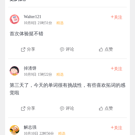
+
Walter121
关注
10月8日 21时51分
精选
首次体验挺不错
分享
评论
点赞
+
掉渣饼
关注
10月9日 15时22分
精选
第三天了，今天的单词很有挑战性，有些喜欢拓词的感
觉啦
分享
评论
点赞
+
解志强
关注
10月10日 22时56分
精选