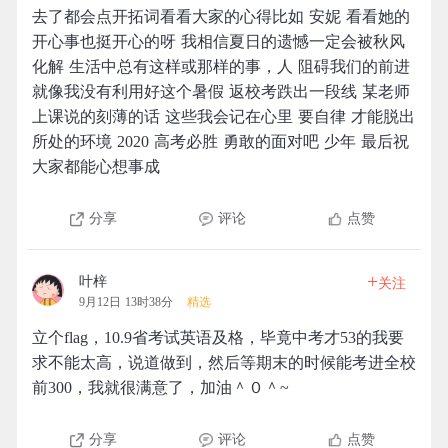
去了都会点开拓词看看大家的心得比如 安妮 看看她的
开心事也挺开心的呀 我相信夏日的遗憾一定会被秋风
化解 生活中总有这样或那样的事，人 阻碍我们的前进
就像我没有利用好这个暑假 返校考跌出一段线 某老师
上课说的刻薄的话 这些我会记在心里 要自律 才能脱出
所处的环境 2020 高考必胜 勇敢的面对吧 少年 最后祝
大家都能心想事成
分享
评论
点赞
+
叶梓
关注
9月12日 13时38分
精选
立个flag，10.9省考试英语及格，毕竟中考才53的我要
求不能太高，说道做到，然后等期末的时候能考进全校
前300，我就很满意了，加油＾０＾~
分享
评论
点赞