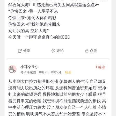
然石沉大海🤦🏻‍♀️感觉自己离失去同桌就差这么点🔑
“你快回来~我一人承受不来
你快回来~拓词因你而精彩
你快回来~把我的纸条带回来
别让我的桌 空如大海”
今天做一个蹲守桌桌真心的崽🙆🏻‍♀️
分享
评论
点赞
+
小耳朵丘尔
关注
考研海贼团
10月2日 19时2分
精选
从小到大自控力都没那么强 羡慕别人的生活 自己却又
没有能力脱出所处的环境 从选科到普通班开始后 想挣
扎出来的欲望更强 慢慢地和以前的朋友少了联系 很早
看完肖申克的救赎 我想环境不能阻挡我前进的步伐 高
中生活心理压力较大 没了朋友便自己一个人扛着 心情
变的糟糕 明明脾气不大态度却开始变差 每次坚持不下