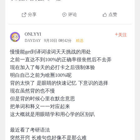
分享
评论
点赞
+
ONLYYI
关注
DAYDAY
9月10日 0时42分
精选
慢慢能get到译词读词天天挑战的用处
之前一直达不到100%的正确率很丧然后不去弄
现在加入了每天的必打卡之后强制体验
明白自己之前为啥🈚️100%呢
背的太快了 是眼睛的快速记忆 下意识的选择
现在虽然背的也不慢
但是背的时候心里在默念意思
把单词和释义一一对应起来
这大概就是用眼睛学和用心学的区别叭
最近看了考研语法
突然开窍 长难句也好像不是那么难