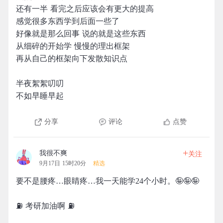
还有一半 看完之后应该会有更大的提高
感觉很多东西学到后面一些了
好像就是那么回事 说的就是这些东西
从细碎的开始学 慢慢的理出框架
再从自己的框架向下发散知识点
半夜絮絮叨叨
不如早睡早起
分享
评论
点赞
+
我很不爽
关注
9月17日 15时20分
精选
要不是腰疼…眼睛疼…我一天能学24个小时。🤪🤪🤪
⛽️ 考研加油啊 ⛽️