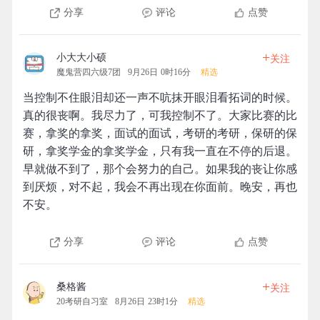
分享
评论
点赞
+
小大大小硕
关注
魔鬼营四六级7团
9月26日 0时16分
精选
当控制不住眼泪却还一声不吭抹开眼泪看拓词的时候。
真的很丧啊。我尽力了，可我控制不了。大家比赛的比
赛，拿奖的拿奖，面试的面试，考研的考研，保研的保
研，拿奖学金的拿奖学金，只有我一直在不停的后退。
早就做不到了，那个会努力的自己。如果我的丧让你感
到厌烦，对不起，我会不再出现在你面前。晚安，再也
不安。
分享
评论
点赞
+
桑格酱
关注
20考研自习室
8月26日 23时1分
精选