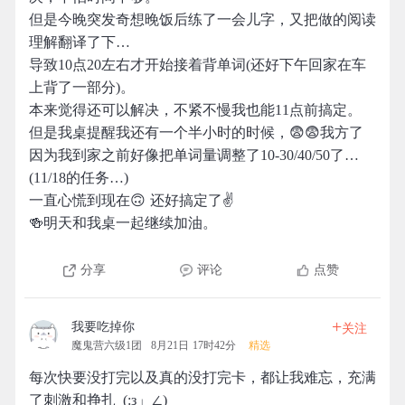
但是今晚突发奇想晚饭后练了一会儿字，又把做的阅读
理解翻译了下…
导致10点20左右才开始接着背单词(还好下午回家在车
上背了一部分)。
本来觉得还可以解决，不紧不慢我也能11点前搞定。
但是我桌提醒我还有一个半小时的时候，😨😨我方了
因为我到家之前好像把单词量调整了10-30/40/50了…
(11/18的任务…)
一直心慌到现在🙃 还好搞定了✌️
🍻明天和我桌一起继续加油。
分享
评论
点赞
+
我要吃掉你
关注
魔鬼营六级1团
8月21日 17时42分
精选
每次快要没打完以及真的没打完卡，都让我难忘，充满
了刺激和挣扎_(:з」∠)_