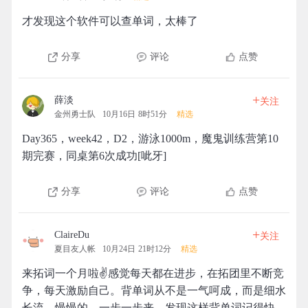
才发现这个软件可以查单词，太棒了
分享
评论
点赞
+
薛淡
关注
金州勇士队
10月16日 8时51分
精选
Day365，week42，D2，游泳1000m，魔鬼训练营第10
期完赛，同桌第6次成功[呲牙]
分享
评论
点赞
+
ClaireDu
关注
夏目友人帐
10月24日 21时12分
精选
来拓词一个月啦✌️感觉每天都在进步，在拓团里不断竞
争，每天激励自己。背单词从不是一气呵成，而是细水
长流，慢慢的，一步一步来，发现这样背单词记得快，