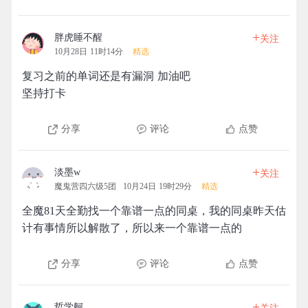
+
胖虎睡不醒
关注
10月28日 11时14分
精选
复习之前的单词还是有漏洞 加油吧
坚持打卡
分享
评论
点赞
+
淡墨w
关注
魔鬼营四六级5团
10月24日 19时29分
精选
全魔81天全勤找一个靠谱一点的同桌，我的同桌昨天估
计有事情所以解散了，所以来一个靠谱一点的
分享
评论
点赞
+
哲学舸