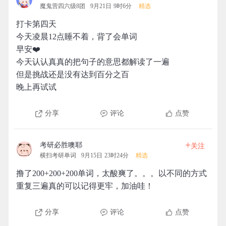
魔鬼营四六级8团
9月21日 9时6分
精选
打卡第四天
今天凌晨12点睡不着，背了会单词
早安❤️
今天认认真真的把句子的意思都解读了一遍
但是挑战还是没有达到百分之百
晚上再试试
分享
评论
点赞
+
考研必胜噢耶
关注
横扫考研单词
9月15日 23时24分
精选
撸了200+200+200单词，太酸爽了。。。以不同的方式
重复三遍真的可以记得更牢，加油哇！
分享
评论
点赞