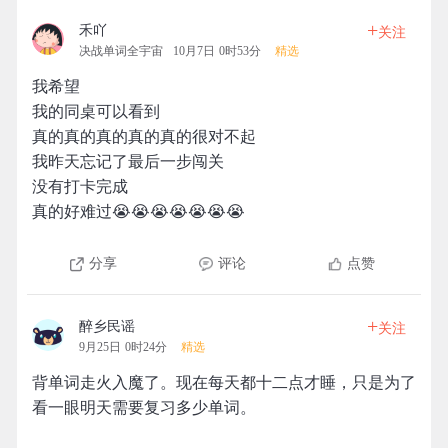
+
禾吖
关注
决战单词全宇宙
10月7日 0时53分
精选
我希望
我的同桌可以看到
真的真的真的真的真的很对不起
我昨天忘记了最后一步闯关
没有打卡完成
真的好难过😭😭😭😭😭😭😭
分享
评论
点赞
+
醉乡民谣
关注
9月25日 0时24分
精选
背单词走火入魔了。现在每天都十二点才睡，只是为了
看一眼明天需要复习多少单词。