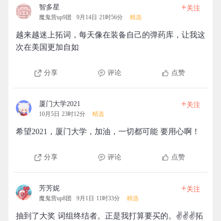
+
智多星
关注
魔鬼营up9团
9月14日 21时56分
精选
越来越迷上拓词，每天像在装备自己的弹药库，让我这
次在美国更加自如
分享
评论
点赞
+
厦门大学2021
关注
10月5日 23时12分
精选
希望2021，厦门大学，加油，一切都可能 要用心啊！
分享
评论
点赞
+
芳芳妮
关注
魔鬼营up8团
9月1日 11时33分
精选
抽到了大奖 词组终结者。正是我打算要买的。✌✌✌拓