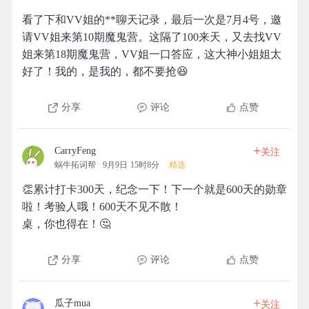
看了下和VV姐的**聊天记录，最后一次是7月4号，邀
请VV姐来第10期魔鬼营。这隔了100来天，又去找VV
姐来第18期魔鬼营，VV姐一口答应，这大神小姐姐太
好了！我的，是我的，都不要抢😆
分享
评论
点赞
+
CarryFeng
关注
蜗牛拓词帮
9月9日 15时8分
精选
👏累计打卡300天，纪念一下！下一个就是600天的勋章
啦！考验人哦！600天不见不散！
桌，你也得在！🤔
分享
评论
点赞
+
瓜子mua
关注