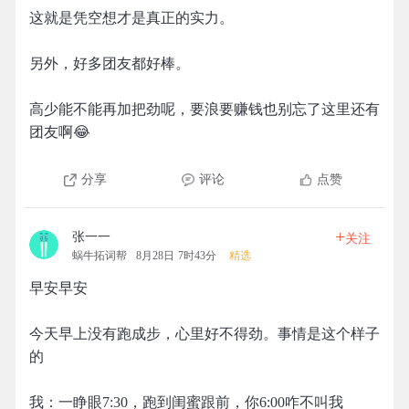
这就是凭空想才是真正的实力。
另外，好多团友都好棒。
高少能不能再加把劲呢，要浪要赚钱也别忘了这里还有
团友啊😂
分享
评论
点赞
+
张一一
关注
蜗牛拓词帮
8月28日 7时43分
精选
早安早安
今天早上没有跑成步，心里好不得劲。事情是这个样子
的
我：一睁眼7:30，跑到闺蜜跟前，你6:00咋不叫我