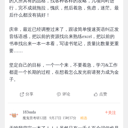
的人所具有的品格，找各种各样的攻略，几项同时进
行，完不成就拖拉，愧疚，然后着急，焦虑，迷茫。最
后什么都没有搞好！
庆幸，最近已经调整过来了，跟读简单慢速英语纠正发
音练语感，把以前的资源找出来熟练excel，把以前的
书单找出来一本一本看，写读书笔记，质量比数量更重
要……
坚定自己的目标，一个一个来，不要着急，学习&工作
都是一个长期的过程，在想着怎么发光前请努力成为金
子。
分享
评论
点赞
+
183suda
关注
魔鬼营考研12团
9月27日 15时37分
精选