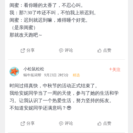
闺蜜：看你睡的太香了，不忍心叫。
我：那7:30了咋还不叫，不怕我上班迟到。
闺蜜：迟到就迟到嘛，难得睡个好觉。
（是亲闺蜜）
那就改天跑吧～
分享
评论
点赞
+
小松鼠松松
关注
蜗牛拓词帮
9月23日 2时5分
精选
时间过得真快，中秋节的活动正式结束了。
我给安妮同学当了一周的天使，参与了她的生活和学
习。让我认识了一个热爱生活，努力坚持的拓友。
不知道安妮同学还满意吗？😎
分享
评论
点赞