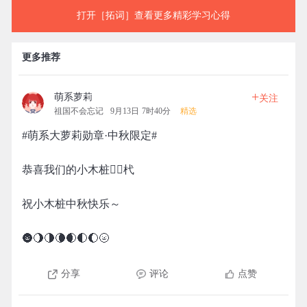
打开［拓词］查看更多精彩学习心得
更多推荐
+
萌系萝莉
关注
祖国不会忘记
9月13日 7时40分
精选
#萌系大萝莉勋章·中秋限定#
恭喜我们的小木桩👉🏻杙
祝小木桩中秋快乐～
🌚🌖🌗🌘🌒🌓🌔🌝
分享
评论
点赞