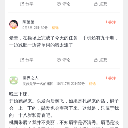
分享
评论
点赞
+
陈蟹蟹
关注
9月3日 21时39分
精选
晕晕，在操场上完成了今天的任务，手机还有九个电，
一边减肥一边背单词的我太难了
分享
评论
点赞
+
世界之人
关注
灵步是第一名的拓团
10月17日 22时57分
精选
晚三下课。
开始跑起来。头发向后飘飞，如果是扎起来的话，辫子
会一上一下的，鬓发也会零落下来。这就是，只属于我
的，十八岁和青春吧。
桃面朱唇？我并不美丽，不知眉宇是否清秀。眉毛是淡