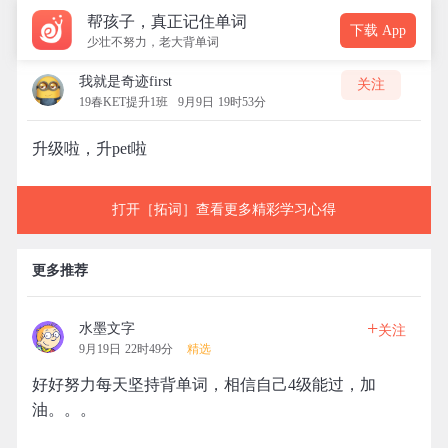
帮孩子，真正记住单词
下载 App
少壮不努力，老大背单词
我就是奇迹first
关注
19春KET提升1班
9月9日 19时53分
升级啦，升pet啦
打开［拓词］查看更多精彩学习心得
更多推荐
+
水墨文字
关注
9月19日 22时49分
精选
好好努力每天坚持背单词，相信自己4级能过，加
油。。。