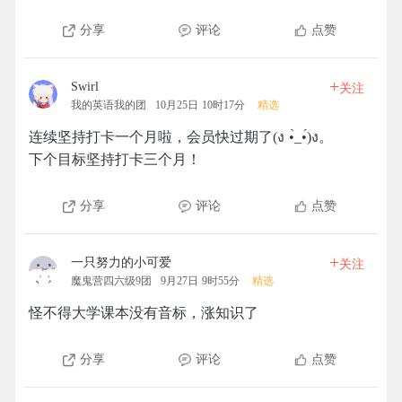
分享
评论
点赞
+
Swirl
关注
我的英语我的团
10月25日 10时17分
精选
连续坚持打卡一个月啦，会员快过期了(ง •̀_•́)ง。
下个目标坚持打卡三个月！
分享
评论
点赞
+
一只努力的小可爱
关注
魔鬼营四六级9团
9月27日 9时55分
精选
怪不得大学课本没有音标，涨知识了
分享
评论
点赞