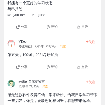
我能有一个更好的学习状态
与己共勉
see you next time，pace
分享
评论
点赞
+
VKoo
关注
考研海贼团
9月10日 21时57分
精选
第五天，100词，2021考研加油！
分享
评论
点赞
+
未来的首席翻译官
关注
10月8日 7时55分
精选
感觉这款软件发音不错，学来轻松。给我日常学习带来
一些启发，像是，要联想词根词缀，联想变形这样。