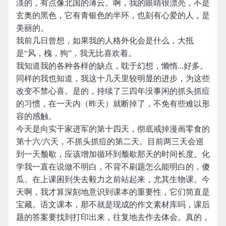
淡的，有点像北国的薄云。啊，我的眼睛很漂亮，不是
玄奥的黑色，它有青银色的半环，也刻有心爱的人，是
美丽的。
我前几日曾想，如果我的人格外化会是什么，大抵
是“风，槐，狗”，我无比喜欢着。
我知道我的各种各样的缺点，耽于幻想，懒惰...好多。
同样的我也知道，我这十几天里较明显的进步，为这些
改变不禁心喜。是的，持续了三四年没事闲的抓头抓痘
的习惯，在一天内（昨天）就断掉了，不免有些难以形
容的感触。
今天是向实干家进军的第十四天，彻底戒掉漫画零食的
第十六/六天，不抓头抓痘的第二天。目前两三天会巡
到一天颓歇，应该增加循环到颓歇那天的时间长度。化
学我一直在说做不明白，不背不刷题怎么能明白的，傻
瓜。在上课困到失去毅力之前站起来，尤其生物课。今
天啊，我才算深刻地意识到课本的重要性，它们简直是
宝藏。语文课本，那不就是现成的作文素材库吗，课后
题的答案要找到打印出来，往复地去作去体会。真的，