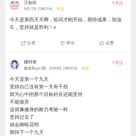
+
汪如欣
关注
9月17日 12时31分
精选
今天是第四天天啊，拓词才刚开始，期待成果，加油
💪，坚持就是胜利！✊
分享
评论
点赞
+
陳阿青
关注
魔鬼营up11团
10月8日 10时45分
精选
今天是第一个九天
觉得自己没有第一天有干劲
因为心中的那个目标好在还能坚持
不能放弃
这就像健身的耐力考验一样
坚持过去了
就会柳暗花明
期待下一个九天