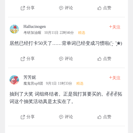
分享
评论
点赞
+
Hallucinogen
关注
考研加油喔
10月11日 22时46分
精选
居然已经打卡50天了……背单词已经变成习惯啦(˘͈ᵕ ˘͈❀)
分享
评论
点赞
+
芳芳妮
关注
魔鬼营up8团
9月1日 11时33分
精选
抽到了大奖 词组终结者。正是我打算要买的。✌✌✌拓
词这个抽奖活动真是太实在了。
分享
评论
点赞