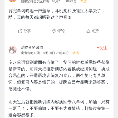
如果坚持会怎么样呢
10月23日 18时1分
精选
背完单词咚地一声盖章，耳机党和强迫症太享受了，
酷，真的每天都想听到这个声音!!!
分享
评论
点赞
+
爱吃鱼的懒猫
关注
魔鬼营up11团
10月26日 23时44分
精选
专八单词背到后面有点倦了，复习的时候感觉好些都像
是新背的。前两天把推断训练内容换成经济词组，换成
容易点的，开通语境训练复习专八，两个复习专八单
词，但复习内容是错开的，提醒自己考靠听来选答案，
感觉还不错。
明天过后就把推断训练内容换回专八单词，加油，只有
一两千了，不要偷懒，不要有为难情绪，赶快过完第一
遍会容易很多。