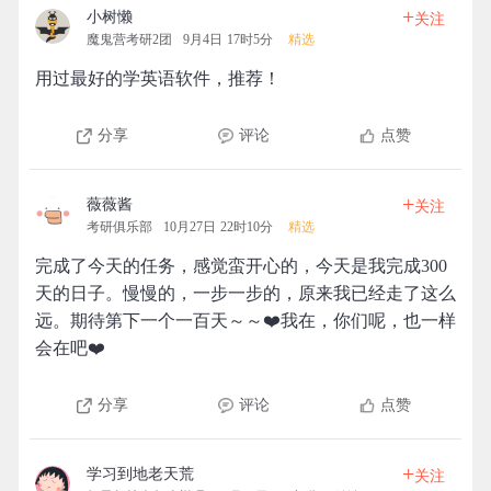
+
小树懒
关注
魔鬼营考研2团
9月4日 17时5分
精选
用过最好的学英语软件，推荐！
分享
评论
点赞
+
薇薇酱
关注
考研俱乐部
10月27日 22时10分
精选
完成了今天的任务，感觉蛮开心的，今天是我完成300
天的日子。慢慢的，一步一步的，原来我已经走了这么
远。期待第下一个一百天～～❤️我在，你们呢，也一样
会在吧❤️
分享
评论
点赞
+
学习到地老天荒
关注