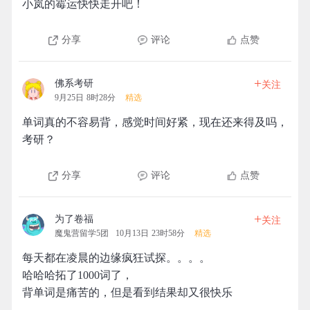
小岚的霉运快快走开吧！
分享
评论
点赞
+
佛系考研
关注
9月25日 8时28分
精选
单词真的不容易背，感觉时间好紧，现在还来得及吗，
考研？
分享
评论
点赞
+
为了卷福
关注
魔鬼营留学5团
10月13日 23时58分
精选
每天都在凌晨的边缘疯狂试探。。。。
哈哈哈拓了1000词了，
背单词是痛苦的，但是看到结果却又很快乐