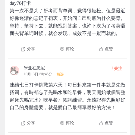
day70打卡
第一次不是为了赶考而背单词，觉得很轻松。但是最近
好像逐渐的忘记了初衷，开始问自己到底为什么要背。
坚持，坚持下去，就能找到答案，也许下次为了考英语
而去背单词时候，就会发现，成效不是一蹴而就的。
分享
评论
点赞
+
米亚在悉尼
关注
10月13日 6时45分
精选
連續七日打卡挑戰第六天！每日起來第一件事就是先做
拓词，有時都忘了先喝水和吃早餐，明天開始做個調整
起床先喝完水》吃早餐〉拓詞練習。永遠記得先照顧好
自己的身體需要，就是愛自己最簡單最好的方法！
分享
评论
点赞