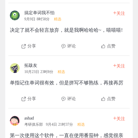
+
搞定单词我不怕
关注
9月9日 8时58分
精选
决定了就不会轻言放弃，就是我啊哈哈哈~，嘻嘻嘻!
分享
评论
点赞
+
拓跋友
关注
10月23日 23时8分
精选
单指记住单词很有效，但是拼写不够熟练，再接再厉
分享
评论
点赞
+
ashad
关注
考研俱乐部
9月4日 21时37分
精选
第一次使用这个软件，一直在使用番茄钟，感觉很亲