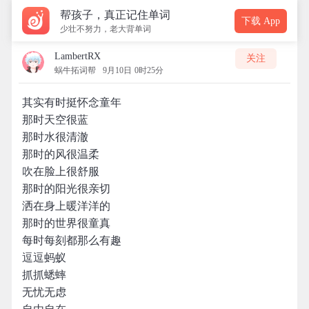
帮孩子，真正记住单词
下载 App
少壮不努力，老大背单词
LambertRX
关注
蜗牛拓词帮
9月10日 0时25分
其实有时挺怀念童年
那时天空很蓝
那时水很清澈
那时的风很温柔
吹在脸上很舒服
那时的阳光很亲切
洒在身上暖洋洋的
那时的世界很童真
每时每刻都那么有趣
逗逗蚂蚁
抓抓蟋蟀
无忧无虑