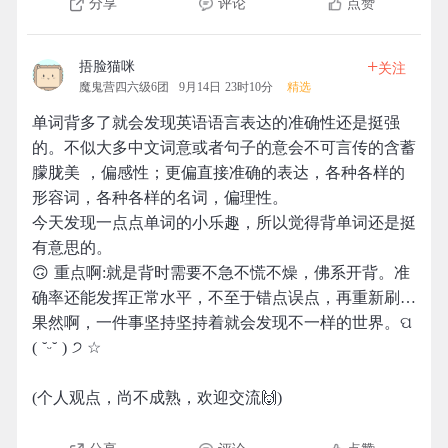
分享
评论
点赞
+
捂脸猫咪
关注
魔鬼营四六级6团
9月14日 23时10分
精选
单词背多了就会发现英语语言表达的准确性还是挺强
的。不似大多中文词意或者句子的意会不可言传的含蓄
朦胧美 ，偏感性；更偏直接准确的表达，各种各样的
形容词，各种各样的名词，偏理性。
今天发现一点点单词的小乐趣，所以觉得背单词还是挺
有意思的。
🙃 重点啊:就是背时需要不急不慌不燥，佛系开背。准
确率还能发挥正常水平，不至于错点误点，再重新刷…
果然啊，一件事坚持坚持着就会发现不一样的世界。ପ
( ˘ᵕ˘ ) ੭ ☆
(个人观点，尚不成熟，欢迎交流🙌)