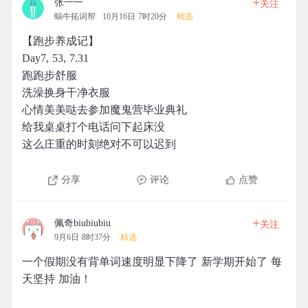
+
张一一
关注
蜗牛拓词帮
10月16日 7时20分
精选
【跑步养成记】
Day7, 53, 7.31
跑跑步舒服
洗澡换身干净衣服
心情美美哒去参加魔鬼营毕业典礼
给我桌桌打个电话问下起床没
这么庄重的时刻绝对不可以迟到
分享
评论
点赞
+
佩奇biubiubiu
关注
9月6日 8时37分
精选
一个假期没有背单词速度明显下降了 新学期开始了 每
天坚持 加油！