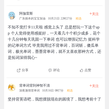
+
阿伽雷斯
关注
广东插本的宝宝加油
10月21日 22时27分
精选
不知不觉打卡11天啦 感觉上头了 总是想玩一下这个ap
p 个人觉得使用感挺好，一天看几十个积少成多，花个
十几分钟每天巩固一下单词 也可以增强记忆力 挺科学
的记单词方式 毕竟我用过不背单词，百词斩，傻瓜单
词，极光单词，墨墨背单词，就不太喜欢那种方式，还
是拓词深得我心~
分享
评论
点赞
+
背单词背到神智不清
关注
深夜激情背单词
10月16日 0时7分
精选
坚持背英语吧，我想摆脱现在的困境了，我想考前十了