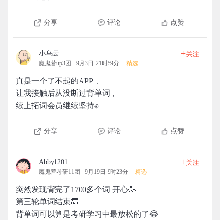
分享
评论
点赞
+
小乌云
关注
魔鬼营up3团
9月3日 21时59分
精选
真是一个了不起的APP，
让我接触后从没断过背单词，
续上拓词会员继续坚持✊
分享
评论
点赞
+
Abby1201
关注
魔鬼营考研11团
9月19日 9时23分
精选
突然发现背完了1700多个词 开心🥳
第三轮单词结束🔚
背单词可以算是考研学习中最放松的了😂