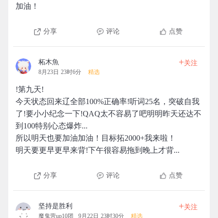
加油！
分享
评论
点赞
+
柘木魚
关注
8月23日 23时6分
精选
!第九天!
今天状态回来辽全部100%正确率!听词25名，突破自我
了!要小小纪念一下!QAQ太不容易了吧明明昨天还达不
到100特别心态爆炸...
所以明天也要加油加油！目标拓2000+我来啦！
明天要更早更早来背!下午很容易拖到晚上才背...
分享
评论
点赞
+
坚持是胜利
关注
魔鬼营up10团
9月22日 23时30分
精选