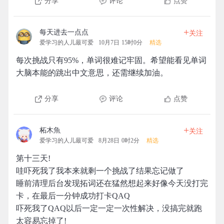
分享
评论
点赞
+
每天进去一点点
关注
爱学习的人儿最可爱
10月7日 15时0分
精选
每次挑战只有95%，单词很难记牢固。希望能看见单词
大脑本能的跳出中文意思，还需继续加油。
分享
评论
点赞
+
柘木魚
关注
爱学习的人儿最可爱
8月28日 0时2分
精选
第十三天!
哇吓死我了我本来就剩一个挑战了结果忘记做了
睡前清理后台发现拓词还在猛然想起来好像今天没打完
卡，在最后一分钟成功打卡QAQ
吓死我了QAQ以后一定一定一次性解决，没搞完就跑
太容易忘掉了!