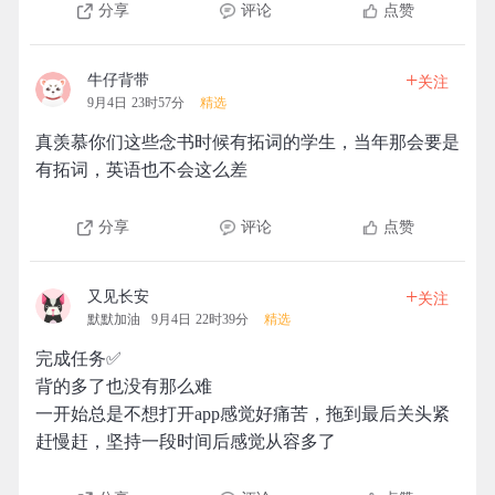
分享
评论
点赞
+
牛仔背带
关注
9月4日 23时57分
精选
真羡慕你们这些念书时候有拓词的学生，当年那会要是
有拓词，英语也不会这么差
分享
评论
点赞
+
又见长安
关注
默默加油
9月4日 22时39分
精选
完成任务✅
背的多了也没有那么难
一开始总是不想打开app感觉好痛苦，拖到最后关头紧
赶慢赶，坚持一段时间后感觉从容多了