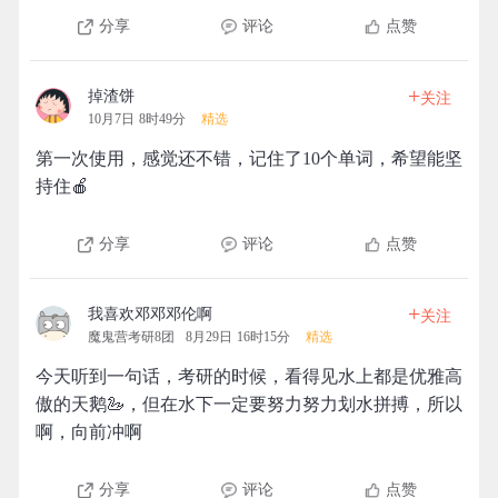
分享
评论
点赞
+
掉渣饼
关注
10月7日 8时49分
精选
第一次使用，感觉还不错，记住了10个单词，希望能坚
持住🍎
分享
评论
点赞
+
我喜欢邓邓邓伦啊
关注
魔鬼营考研8团
8月29日 16时15分
精选
今天听到一句话，考研的时候，看得见水上都是优雅高
傲的天鹅🦢，但在水下一定要努力努力划水拼搏，所以
啊，向前冲啊
分享
评论
点赞