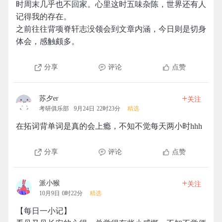
时周末几乎也不回家。心里这时五味杂陈，世界还有人
记得我的存在。
之前往往背项脊轩志没领会到文章内涵，今日则是切身
体会，感触颇多。
分享
评论
点赞
+
苏夕er
关注
考研俱乐部
9月24日 22时23分
精选
在拓词背单词是真的会上瘾，不知不觉每天两小时hhh
分享
评论
点赞
+
派小猴
关注
10月9日 0时22分
精选
【每日一小记】