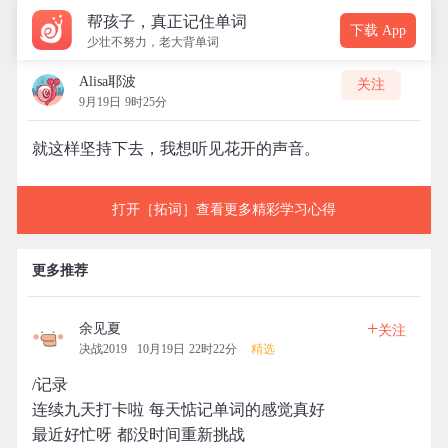
帮孩子，真正记住单词
下载 App
少壮不努力，老大背单词
Alisa耶波
关注
9月19日 9时25分
就这样坚持下去，我想听见花开的声音。
打开［拓词］查看更多精彩学习心得
更多推荐
+
余见夏
关注
决战2019
10月19日 22时22分
精选
/记录
连续九天打卡啦 每天惦记单词的感觉真好
最近好忙呀 都没时间重新挑战