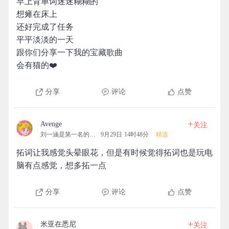
早上背单词迷迷糊糊的
想瘫在床上
还好完成了任务
平平淡淡的一天
跟你们分享一下我的宝藏歌曲
会有猫的❤️
分享
评论
点赞
+
Avenge
关注
刘一涵是第一名的拓团
9月29日 14时48分
精选
拓词让我感觉头晕眼花，但是有时候觉得拓词也是玩电
脑有点感觉，想多拓一点
分享
评论
点赞
+
米亚在悉尼
关注