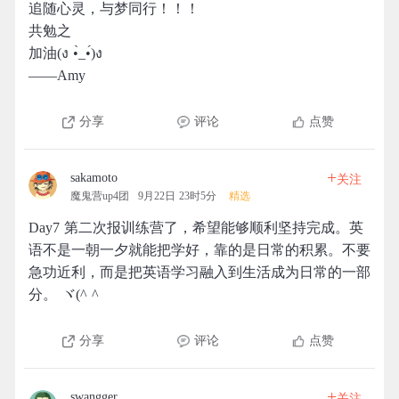
追随心灵，与梦同行！！！
共勉之
加油(ง •̀_•́)ง
——Amy
分享
评论
点赞
+
sakamoto
关注
魔鬼营up4团
9月22日 23时5分
精选
Day7 第二次报训练营了，希望能够顺利坚持完成。英
语不是一朝一夕就能把学好，靠的是日常的积累。不要
急功近利，而是把英语学习融入到生活成为日常的一部
分。 ヾ(^ ^ゞ
分享
评论
点赞
+
swangger
关注