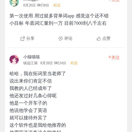
8月26日 9时58分
精选
第一次使用 用过挺多背单词app 感觉这个还不错
小目标 年底词汇量到一万 目前7000到八千左右
分享
评论
点赞
+
小猫喵喵
关注
镇远江湖
8月28日 9时24分
精选
哈哈，我在拓词里当老师了
说出来你们肯定不信
我教的人已经成年了
他还发过好几条心得呢
他是一个开车子的
他说他学会了英语
就可以接待外宾了
这个软件也是我给他推荐的