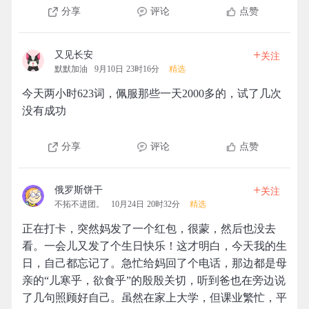
分享
评论
点赞
+
又见长安
关注
默默加油
9月10日 23时16分
精选
今天两小时623词，佩服那些一天2000多的，试了几次
没有成功
分享
评论
点赞
+
俄罗斯饼干
关注
不拓不进团。
10月24日 20时32分
精选
正在打卡，突然妈发了一个红包，很蒙，然后也没去
看。一会儿又发了个生日快乐！这才明白，今天我的生
日，自己都忘记了。急忙给妈回了个电话，那边都是母
亲的“儿寒乎，欲食乎”的殷殷关切，听到爸也在旁边说
了几句照顾好自己。虽然在家上大学，但课业繁忙，平