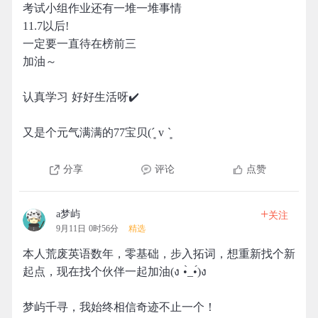
考试小组作业还有一堆一堆事情
11.7以后!
一定要一直待在榜前三
加油～
认真学习 好好生活呀✔️
又是个元气满满的77宝贝(´͈ v `͈
分享
评论
点赞
+
a梦屿
关注
9月11日 0时56分
精选
本人荒废英语数年，零基础，步入拓词，想重新找个新
起点，现在找个伙伴一起加油(ง •̀_•́)ง
梦屿千寻，我始终相信奇迹不止一个！