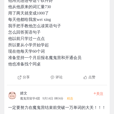
他用完连连夸这个软件好
他从他原来的词汇量730
用了两天就变成1000了
每天他都给我发wei xing
我手把手教他怎么读英语句子
怎么回答英语句子
他以前只学过一点点
所以要从小学开始学起
现在他每天学60个词
准备坚持一个月后报名魔鬼营和开通会员
他也准备找个同桌
分享
评论
点赞
+
婧文
关注
魔鬼营留学4团
9月14日 0时4分
精选
一定要努力在魔鬼营结束前突破一万单词的大关！！！