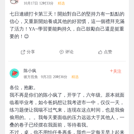
10月17日 12时33分
精选
七日連續打卡第三天！開始對自己的堅持力有一點點的
信心，又重新開始養成其他的好習慣，這一個禮拜充滿
了活力！YA~學習要能夠持久，自己鼓勵自己還是挺重
要的！😉
分享
评论
点赞
+
陈小疯
关注
彼方煎鱼
9月2日 20时36分
精选
各位，抱歉。
我不再是你们的陈小疯了，开学了，六年级。原本就面
临着毕业考，如今爸妈想让我考进市一中，仅仅一天，
练习题便让我喘不过气来，连现在这点时间，也是我偷
偷用的。。。我每天要面临的压力远远大于其他人，一
叠的卷子已经摆在我面前，等待着我。
不过，桌，你不用怕任务再多，我也一定每天早上起来