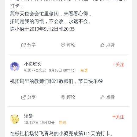
打卡，
我每天也会会忙里偷闲，来看看心得，
拓词是我的习惯，不会改，永远不会。
陈小疯于2019年9月2日晚20:35
分享
评论
点赞
+
小拓班长
关注
祖国不会忘记
9月10日 8时44分
精选
祝拓词里的教师们和准教师们，节日快乐😘
分享
评论
点赞
+
湸梁
关注
10月27日 19时42分
精选
在栎社机场待飞青岛的小梁完成第115天的打卡。