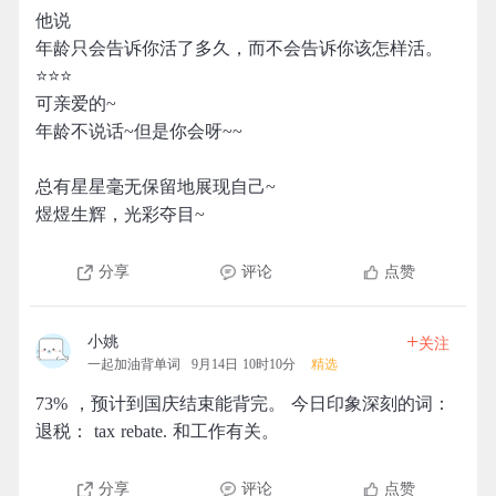
他说
年龄只会告诉你活了多久，而不会告诉你该怎样活。
⭐⭐⭐
可亲爱的~
年龄不说话~但是你会呀~~
总有星星毫无保留地展现自己~
煜煜生辉，光彩夺目~
分享
评论
点赞
+
小姚
关注
一起加油背单词
9月14日 10时10分
精选
73% ，预计到国庆结束能背完。 今日印象深刻的词：
退税： tax rebate. 和工作有关。
分享
评论
点赞