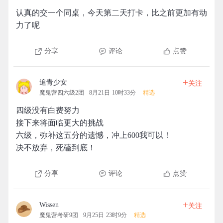
认真的交一个同桌，今天第二天打卡，比之前更加有动
力了呢
分享
评论
点赞
+
追青少女
关注
魔鬼营四六级2团
8月21日 10时33分
精选
四级没有白费努力
接下来将面临更大的挑战
六级，弥补这五分的遗憾，冲上600我可以！
决不放弃，死磕到底！
分享
评论
点赞
+
Wissen
关注
魔鬼营考研9团
9月25日 23时9分
精选