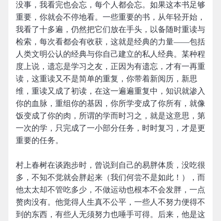
没事，我看完也会忘，每个人都会忘。如果这本书足够
重要，你就会不停地看。一些重要的书，从年轻开始，
我看了十多遍，仍然把它们放在手头，以备随时重读与
检索，每次看都会有收获，这就是经典的力量——包括
人类文明公认的经典与你自己建立的私人经典。某种程
度上说，遗忘是学习之友，正因为有遗忘，才有一再重
读，这重读又不是简单的重复，你带着新阅历，新思
维，重读又成了初读，在这一遍遍重复中，知识就渗入
你的血脉，重组你的基因，你所学变成了你所有，就像
饭变成了你的肉，所谓的学而时习之，就是这意思，第
一次的学，只完成了一小部分任务，时时复习，才是更
重要的任务。
村上春树在谈跑步时，曾说到自己的易胖体质，没吃很
多，不知不觉就会胖起来（我们何尝不是如此！），而
他太太却不管吃多少，不做运动也根本不会发胖，一点
赘肉没有。他觉得人生真不公平，一些人不努力便得不
到的东西，有些人无须努力也唾手可得。后来，他是这