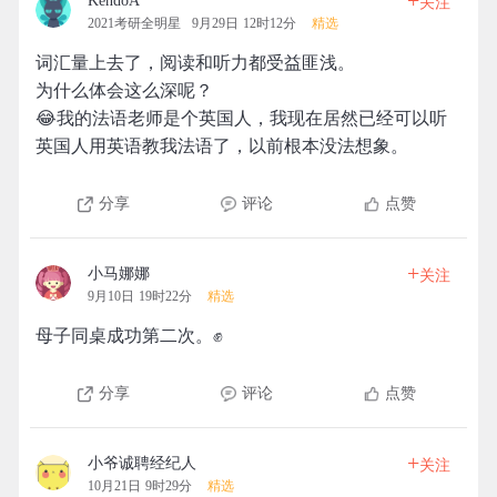
+
KendoA
关注
2021考研全明星
9月29日 12时12分
精选
词汇量上去了，阅读和听力都受益匪浅。
为什么体会这么深呢？
😂我的法语老师是个英国人，我现在居然已经可以听
英国人用英语教我法语了，以前根本没法想象。
分享
评论
点赞
+
小马娜娜
关注
9月10日 19时22分
精选
母子同桌成功第二次。✊
分享
评论
点赞
+
小爷诚聘经纪人
关注
10月21日 9时29分
精选