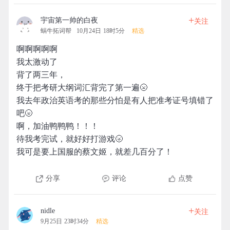
+
宇宙第一帅的白夜
关注
蜗牛拓词帮
10月24日 18时5分
精选
啊啊啊啊啊
我太激动了
背了两三年，
终于把考研大纲词汇背完了第一遍🌝
我去年政治英语考的那些分怕是有人把准考证号填错了
吧🌝
啊，加油鸭鸭鸭！！！
待我考完试，就好好打游戏🌝
我可是要上国服的蔡文姬，就差几百分了！
分享
评论
点赞
+
nidle
关注
9月25日 23时34分
精选