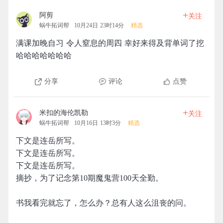
+
阿剪
关注
蜗牛拓词帮
10月24日 23时14分
精选
满课加晚自习 令人窒息的周四 幸好来得及背单词了挖
哈哈哈哈哈哈哈
分享
评论
点赞
+
米扣的海伦凯勒
关注
蜗牛拓词帮
10月16日 13时3分
精选
下文是连岳所写。
下文是连岳所写。
下文是连岳所写。
摘抄，为了记念第10期魔鬼营100天全勤。
书我看完就忘了，怎么办？总有人这么沮丧的问。