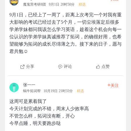
魔鬼营考研8团
9月1日 20时50分
精选
9月1日，已经上了一周了，距离上次考完一个对我有重
大影响的考试已经过去了5个月，一切尘埃落定后很多
学弟学妹都问我该怎么学习英语，趁着这个机会向每一
位认识的学弟学妹真诚推荐了拓词，的确很好用，也希
望能够为拓词的成长尽绵薄之力。接下来的日子，愿与
君共勉☺️
分享
评论
点赞
+
张一一
关注
蜗牛拓词帮
10月19日 21时33分
精选
这周可是累着我了
今天计划完成的不错，周末人少效率高
不管怎么样，拓词没有断，开心
今早点睡，明天要跑步哒