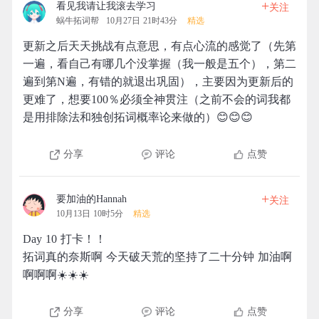
+
看见我请让我滚去学习
关注
蜗牛拓词帮
10月27日 21时43分
精选
更新之后天天挑战有点意思，有点心流的感觉了（先第
一遍，看自己有哪几个没掌握（我一般是五个），第二
遍到第N遍，有错的就退出巩固），主要因为更新后的
更难了，想要100％必须全神贯注（之前不会的词我都
是用排除法和独创拓词概率论来做的）😊😊😊
分享
评论
点赞
+
要加油的Hannah
关注
10月13日 10时5分
精选
Day 10 打卡！！
拓词真的奈斯啊 今天破天荒的坚持了二十分钟 加油啊
啊啊啊☀️☀️☀️
分享
评论
点赞