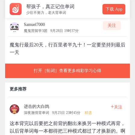
帮孩子，真正记住单词
下载 App
少壮不努力，老大背单词
Samuel7000
关注
魔鬼营留学3团
9月28日 19时37分
魔鬼行最后20天，行百里者半九十！一定要坚持到最后
一天
打开［拓词］查看更多精彩学习心得
更多推荐
+
进击的大白鸽
关注
深夜激情背单词
9月25日 23时45分
精选
这本背完以后要把之前背的翻出来换另一种模式再背，
以后背单词每一本都得把三种模式都过了才换新的。啊