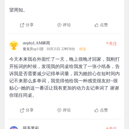
望周知。
分享
评论
点赞
+
stephyLAM林雨
关注
魔鬼营up11团
10月21日 22时56分
精选
今天本来我在外面忙了一天，晚上很晚才回家，我刚打
开拓词的时候，发现我的同桌给我发了一张小纸条，告
诉我是否需要减少记得单词量，因为她担心在短时间内
记不来那么多单词，我觉得他给我一种感觉很友好~很
贴心~她的这一番话让我有更加的动力去记单词了 谢谢
你现任同桌。
分享
评论
点赞
+
萌系萝莉
关注