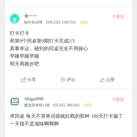
+
张一一
关注
蜗牛拓词帮
10月23日 21时55分
精选
打卡打卡
和第9个同桌第9期打卡完成2/3
真事幸运，碰到的同桌完全不用操心
早睡早睡早睡
明天再跑步吧
分享
评论
点赞
+
Abigail998
关注
魔鬼营考研11团
9月20日 8时50分
精选
求同桌 每天不背单词就疯狂戳的那种 100天打卡漏了
一天很不是滋味啊啊啊