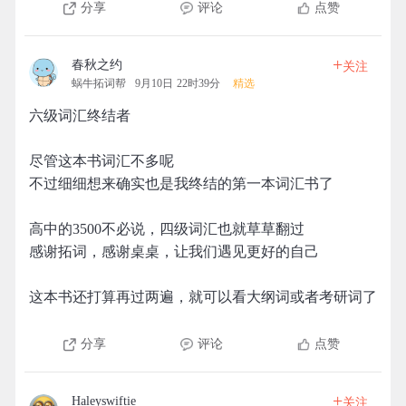
分享
评论
点赞
+
春秋之约
关注
蜗牛拓词帮
9月10日 22时39分
精选
六级词汇终结者
尽管这本书词汇不多呢
不过细细想来确实也是我终结的第一本词汇书了
高中的3500不必说，四级词汇也就草草翻过
感谢拓词，感谢桌桌，让我们遇见更好的自己
这本书还打算再过两遍，就可以看大纲词或者考研词了
分享
评论
点赞
+
Haleyswiftie
关注