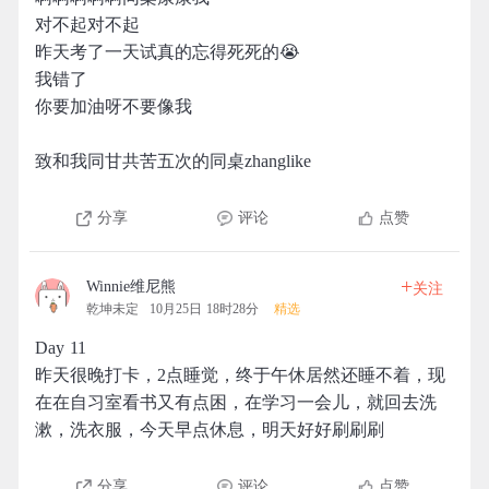
对不起对不起
昨天考了一天试真的忘得死死的😭
我错了
你要加油呀不要像我
致和我同甘共苦五次的同桌zhanglike
分享
评论
点赞
+
Winnie维尼熊
关注
乾坤未定
10月25日 18时28分
精选
Day 11
昨天很晚打卡，2点睡觉，终于午休居然还睡不着，现
在在自习室看书又有点困，在学习一会儿，就回去洗
漱，洗衣服，今天早点休息，明天好好刷刷刷
分享
评论
点赞