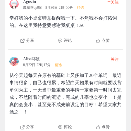
+
Agustin
关注
魔鬼营up9团
8月30日 21时56分
精选
幸好我的小桌桌特意提醒我一下。不然我不会打拓词
的。在这里我特意要感谢我桌桌！🙏
分享
评论
点赞
+
Alisa耶波
关注
8月22日 22时17分
精选
从今天起每天在原有的基础上又多加了20个单词，最近
事情很多，自己也很累，希望白天如果有时间就要以背
单词为主，一天当中最重要的事情一定要第一时间去完
成，不然随着时间的流逝，完成的几率也会变小！！是
真的会变小，甚至完不成先前设定的目标！希望大家共
勉之！！
分享
评论
点赞