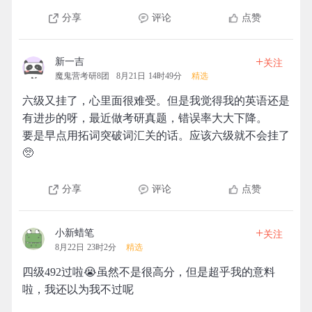
分享
评论
点赞
+
新一吉
关注
魔鬼营考研8团
8月21日 14时49分
精选
六级又挂了，心里面很难受。但是我觉得我的英语还是
有进步的呀，最近做考研真题，错误率大大下降。
要是早点用拓词突破词汇关的话。应该六级就不会挂了
🥺
分享
评论
点赞
+
小新蜡笔
关注
8月22日 23时2分
精选
四级492过啦😭虽然不是很高分，但是超乎我的意料
啦，我还以为我不过呢