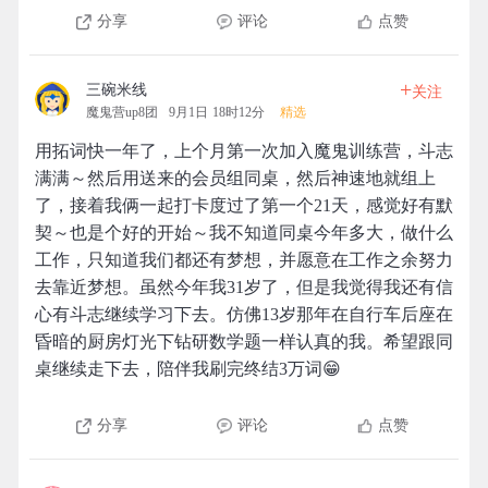
分享
评论
点赞
+
三碗米线
关注
魔鬼营up8团
9月1日 18时12分
精选
用拓词快一年了，上个月第一次加入魔鬼训练营，斗志
满满～然后用送来的会员组同桌，然后神速地就组上
了，接着我俩一起打卡度过了第一个21天，感觉好有默
契～也是个好的开始～我不知道同桌今年多大，做什么
工作，只知道我们都还有梦想，并愿意在工作之余努力
去靠近梦想。虽然今年我31岁了，但是我觉得我还有信
心有斗志继续学习下去。仿佛13岁那年在自行车后座在
昏暗的厨房灯光下钻研数学题一样认真的我。希望跟同
桌继续走下去，陪伴我刷完终结3万词😁
分享
评论
点赞