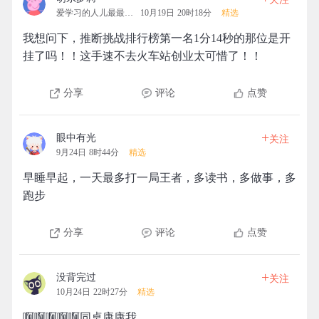
爱学习的人儿最最可爱
10月19日 20时18分
精选
我想问下，推断挑战排行榜第一名1分14秒的那位是开
挂了吗！！这手速不去火车站创业太可惜了！！
分享
评论
点赞
+
眼中有光
关注
9月24日 8时44分
精选
早睡早起，一天最多打一局王者，多读书，多做事，多
跑步
分享
评论
点赞
+
没背完过
关注
10月24日 22时27分
精选
啊啊啊啊啊同桌康康我