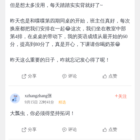
但是想太多没用，每天踏踏实实背就好了~
昨天也是和喋喋第四期同桌的开始，班主任真好，每次
换座都把我们安排在一起😂这次，我们坐在教室中部
第4排，在桌桌的带动下，我的英语成绩从最开始的60
分，提高到80分了，真是开心，下课请你喝奶茶😁
昨天这么重要的日子，咋就忘记发心得了呢！
分享
评论
点赞
+
xzhangzhang张
关注
9月15日 22时41分
精选
大瓢虫，你必须得坚持拓词！
分享
评论
点赞