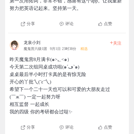
第一次用拓词，非常不错，感谢有这个app。让我重新
努力把英语记起来。坚持第一天。
分享
评论
点赞
+
龙泉小刘
关注
魔鬼营六级1团
9月1日 23时38分
精选
昨天魔鬼营8月满卡(๑>؂<๑）
今天第二次组同桌成功啦(๑´ڡ`๑)
桌桌最后半小时打卡真的是有惊无险
开心的丫批乀(ˉεˉ乀)
希望下一个二十一天也可以和可爱的大朋友走过
(￣ж￣) 一定一起努力呀
相互监督 一起成长
我的四级 你的考研都会过哒✨
分享
评论
点赞