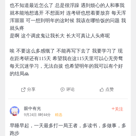
也不知道最近怎么了 总是很浮躁 遇到烦心的人和事我
就本能地想逃开 不想面对 连考研也想着要放弃 每天浑
浑噩噩 可一想到明年的这时候 我该在哪恰饭的问题 我
就头疼
是啊 这个调皮鬼让我长大 长大可真让人头疼呢
唉 不要这么多感慨了 不能再写下去了 我要学习了 现
在距考研还有115天 希望我在这115天里可以心无旁骛
每天沉迷学习，无法自拔 也希望明年的我可以有个好
的结局🙏
分享
评论
点赞
+
眼中有光
关注
9月24日 8时44分
精选
早睡早起，一天最多打一局王者，多读书，多做事，多
跑步