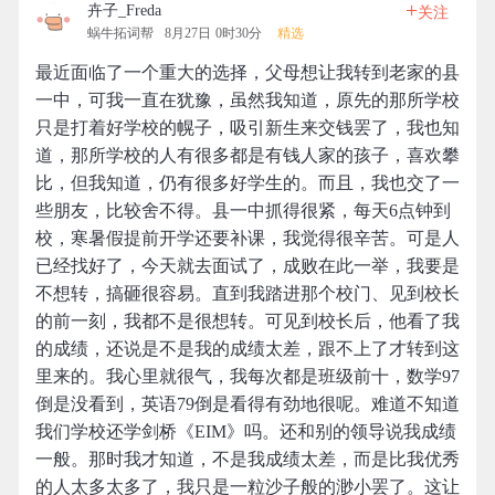
+
卉子_Freda
关注
蜗牛拓词帮
8月27日 0时30分
精选
最近面临了一个重大的选择，父母想让我转到老家的县
一中，可我一直在犹豫，虽然我知道，原先的那所学校
只是打着好学校的幌子，吸引新生来交钱罢了，我也知
道，那所学校的人有很多都是有钱人家的孩子，喜欢攀
比，但我知道，仍有很多好学生的。而且，我也交了一
些朋友，比较舍不得。县一中抓得很紧，每天6点钟到
校，寒暑假提前开学还要补课，我觉得很辛苦。可是人
已经找好了，今天就去面试了，成败在此一举，我要是
不想转，搞砸很容易。直到我踏进那个校门、见到校长
的前一刻，我都不是很想转。可见到校长后，他看了我
的成绩，还说是不是我的成绩太差，跟不上了才转到这
里来的。我心里就很气，我每次都是班级前十，数学97
倒是没看到，英语79倒是看得有劲地很呢。难道不知道
我们学校还学剑桥《EIM》吗。还和别的领导说我成绩
一般。那时我才知道，不是我成绩太差，而是比我优秀
的人太多太多了，我只是一粒沙子般的渺小罢了。这让