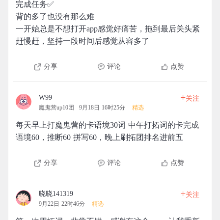
完成任务✅
背的多了也没有那么难
一开始总是不想打开app感觉好痛苦，拖到最后关头紧
赶慢赶，坚持一段时间后感觉从容多了
分享
评论
点赞
+
W99
关注
魔鬼营up10团
9月18日 16时25分
精选
每天早上打魔鬼营的卡语境30词 中午打拓词的卡完成
语境60，推断60 拼写60，晚上刷拓团排名进前五
分享
评论
点赞
+
晓晓141319
关注
9月22日 22时46分
精选