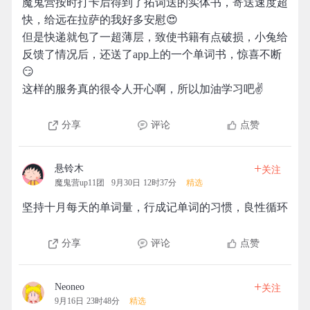
魔鬼营按时打卡后得到了拓词送的实体书，寄送速度超
快，给远在拉萨的我好多安慰😍
但是快递就包了一超薄层，致使书籍有点破损，小兔给
反馈了情况后，还送了app上的一个单词书，惊喜不断
😏
这样的服务真的很令人开心啊，所以加油学习吧✌
分享
评论
点赞
+
悬铃木
关注
魔鬼营up11团
9月30日 12时37分
精选
坚持十月每天的单词量，行成记单词的习惯，良性循环
分享
评论
点赞
+
Neoneo
关注
9月16日 23时48分
精选