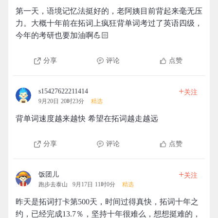
第一天，语境记忆法挺好的，老阿姨目前背起来毫无压
力。大概十年前在拓词上疯狂背单词考过了英语四级，
今年的考研也要加油啊💪🏻
分享
评论
点赞
+
s15427622211414
关注
9月20日 20时23分
精选
背单词速度越来越快 希望在拓词越走越远
分享
评论
点赞
+
饭团儿
关注
跑步去泰山
9月17日 11时0分
精选
昨天是拓词打卡第500天，时间过得真快，拓词十年之
约，已经完成13.7％，坚持十年很难么，想想挺难的，