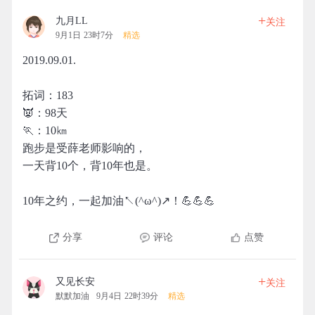
+
九月LL
关注
9月1日 23时7分
精选
2019.09.01.
拓词：183
👿：98天
🏃：10㎞
跑步是受薛老师影响的，
一天背10个，背10年也是。
10年之约，一起加油↖(^ω^)↗！💪💪💪
分享
评论
点赞
+
又见长安
关注
默默加油
9月4日 22时39分
精选