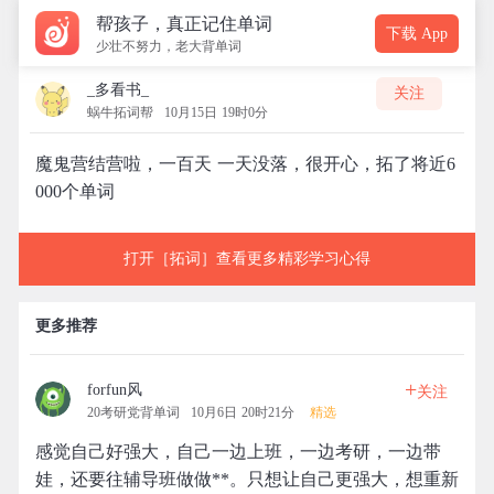
帮孩子，真正记住单词
下载 App
少壮不努力，老大背单词
_多看书_
关注
蜗牛拓词帮
10月15日 19时0分
魔鬼营结营啦，一百天 一天没落，很开心，拓了将近6
000个单词
打开［拓词］查看更多精彩学习心得
更多推荐
+
forfun风
关注
20考研党背单词
10月6日 20时21分
精选
感觉自己好强大，自己一边上班，一边考研，一边带
娃，还要往辅导班做做**。只想让自己更强大，想重新