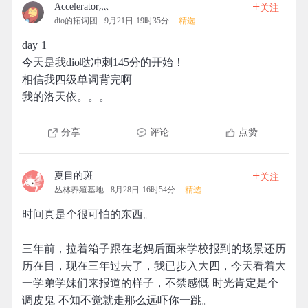
+
Accelerator灬
关注
dio的拓词团
9月21日 19时35分
精选
day 1
今天是我dio哒冲刺145分的开始！
相信我四级单词背完啊
我的洛天依。。。
分享
评论
点赞
+
夏目的斑
关注
丛林养殖基地
8月28日 16时54分
精选
时间真是个很可怕的东西。
三年前，拉着箱子跟在老妈后面来学校报到的场景还历
历在目，现在三年过去了，我已步入大四，今天看着大
一学弟学妹们来报道的样子，不禁感慨 时光肯定是个
调皮鬼 不知不觉就走那么远吓你一跳。