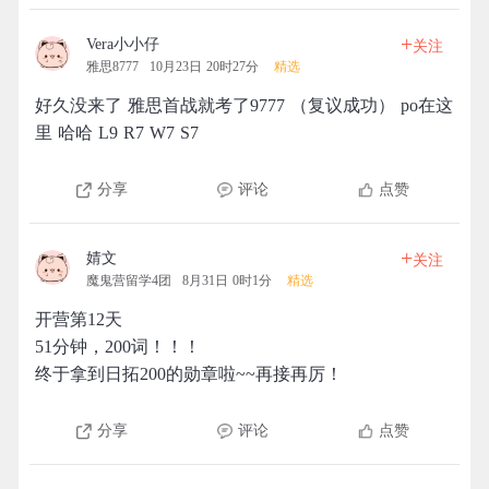
+
Vera小小仔
关注
雅思8777
10月23日 20时27分
精选
好久没来了 雅思首战就考了9777 （复议成功） po在这
里 哈哈 L9 R7 W7 S7
分享
评论
点赞
+
婧文
关注
魔鬼营留学4团
8月31日 0时1分
精选
开营第12天
51分钟，200词！！！
终于拿到日拓200的勋章啦~~再接再厉！
分享
评论
点赞