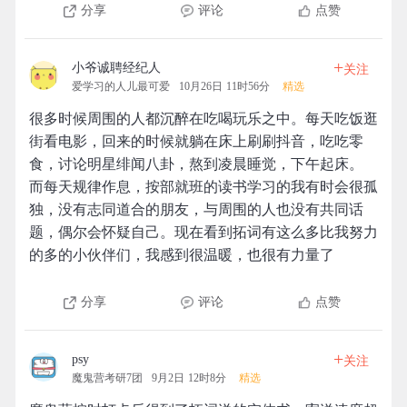
分享
评论
点赞
+
小爷诚聘经纪人
关注
爱学习的人儿最可爱
10月26日 11时56分
精选
很多时候周围的人都沉醉在吃喝玩乐之中。每天吃饭逛
街看电影，回来的时候就躺在床上刷刷抖音，吃吃零
食，讨论明星绯闻八卦，熬到凌晨睡觉，下午起床。
而每天规律作息，按部就班的读书学习的我有时会很孤
独，没有志同道合的朋友，与周围的人也没有共同话
题，偶尔会怀疑自己。现在看到拓词有这么多比我努力
的多的小伙伴们，我感到很温暖，也很有力量了
分享
评论
点赞
+
psy
关注
魔鬼营考研7团
9月2日 12时8分
精选