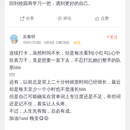
回到校园再学习一把，遇到更好的自己。
分享
评论
点赞
+
反脆弱
关注
TOFUTURE
9月4日 23时50分
精选
连续打卡，虽然时间不长，但是每次看到[小红勾],心中
欣喜万千，竟是想要一直下去，不忍打乱她们整齐的队
形hhh
!!!!
还有，以前总是背上二十分钟就觉时间已经很长，最近
却是每天至少一个小时也不觉漫长hhh
但是自己可能确实在背单词上专注度还是不足，有些词
还是记不住，着实让人头疼。
不过，人生先有痴，后必有成。
加油!!and 晚安😋😝