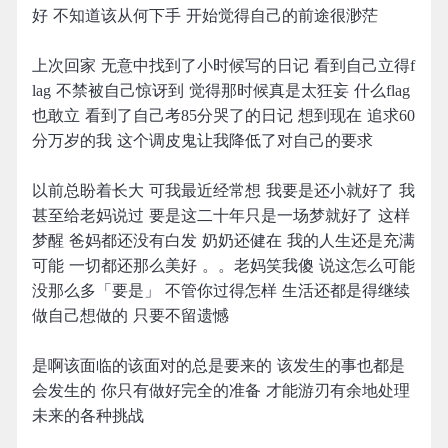
好 不知道该从何下手 开始觉得自己的前途很渺茫
上次回家 无意中找到了小时候写的日记 看到自己立得f
lag 不禁被自己惊讶到 觉得那时候真是太狂妄 什么flag
也敢立 看到了自己考85分哭了的日记 想到现在 追求60
分万岁的我 这个调皮鬼让我降低了对自己的要求
以前总盼着长大 可我最近经常想 我要是还小就好了 我
甚至给老妈说过 要是这二十年只是一场梦就好了 这样
梦醒 爸妈都还没有白发 奶奶还健在 我的人生还是充满
可能 一切都还那么美好 。。老妈笑我傻 说这怎么可能
没那么多「要是」 不管你过得怎样 生活还都是得继续
做自己想做的 只要不留遗憾
是啊该面临的该面对的总是要来的 该发生的事也都是
会发生的 你只有做好完全的准备 才能游刃有余地处理
未来的各种挑战