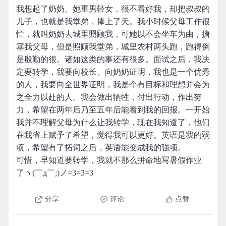
我想起了奶奶。她重男轻女，很不看好我，却把叔叔的
儿子，也就是我堂弟，捧上了天。我小时候父母工作很
忙，就叫奶奶去城里照顾我，可她以不会坐车为由，搪
塞我父母，但是照顾我堂弟，城里农村两头跑，跑得倒
是殷勤的很。诸如这类的事还有很多。面试之后，我决
定要转学，我要向校长、向奶奶证明，我也是一个优秀
的人，我要向全世界证明，我是个有目标和理想并会为
之全力以赴的人。我会做出牺牲，付出行动，作出努
力，希望在两年后乃至五年后能看到我的回报。一开始
我并不理解父母为什么让我转学，现在我知道了，他们
在我省上赋予了希望，觉得我可以更好。英语是我的弱
项，希望有了拓词之后，英语能变成我的强项。
可惜，早知道要转学，我就不那么拼命地写暑假作业
了ヽ(￣д￣;)ノ=3=3=3
分享
评论
点赞