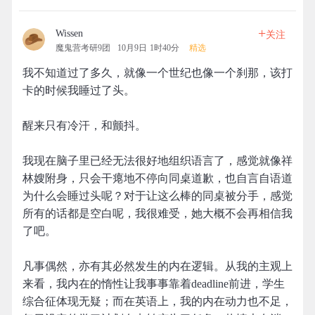
+
Wissen
关注
魔鬼营考研9团
10月9日 1时40分
精选
我不知道过了多久，就像一个世纪也像一个刹那，该打
卡的时候我睡过了头。
醒来只有冷汗，和颤抖。
我现在脑子里已经无法很好地组织语言了，感觉就像祥
林嫂附身，只会干瘪地不停向同桌道歉，也自言自语道
为什么会睡过头呢？对于让这么棒的同桌被分手，感觉
所有的话都是空白呢，我很难受，她大概不会再相信我
了吧。
凡事偶然，亦有其必然发生的内在逻辑。从我的主观上
来看，我内在的惰性让我事事靠着deadline前进，学生
综合征体现无疑；而在英语上，我的内在动力也不足，