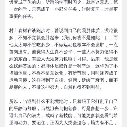
饭变成了你的肉，所谓的学而时习之，就是这意思，第
一次的学，只完成了一小部分任务，时时复习，才是更
重要的任务。
村上春树在谈跑步时，曾说到自己的易胖体质，没吃很
多，不知不觉就会胖起来（我们何尝不是如此！），而
他太太却不管吃多少，不做运动也根本不会发胖，一点
赘肉没有。他觉得人生真不公平，一些人不努力便得不
到的东西，有些人无须努力也唾手可得。后来，他是这
么找到答案的：易胖体质或许是一种幸运，这样为了不
增加体重，不得不留意饮食，有所节制，同时还养成了
运动习惯，这样得到了自律、健康，延缓了衰老，而不
易胖的人，不做这些努力，自然也得不到利益。
所以，当遇到什么不利境地时，只着眼于它打乱了自己
的平静与舒服，当然沮丧与抱怨多。可是多想一步，它
逼出自己的潜力，成就了新技能，可能更多就会看到希
望与动力。要记住，正因为人类会遗忘，脑力有不足，