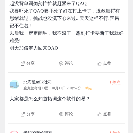
起没背单词匆匆忙忙就赶紧来了QAQ
我要吓死了QAQ要吓死了好在打上卡了，没敢细捋有
思绪就过，挑战也没沉下心来过...天天这样不行!容易
记不住啦！
以后我一定定闹钟，我不浪了一想到打卡要断了我就好
难受!
明天加倍努力回来QAQ
分享
评论
点赞
+
北海道milk吐司
关注
魔鬼营考研13团
10月11日 23时52分
精选
大家都是怎么知道拓词这个软件的嘞？
分享
评论
点赞
+
米扣的海伦凯勒