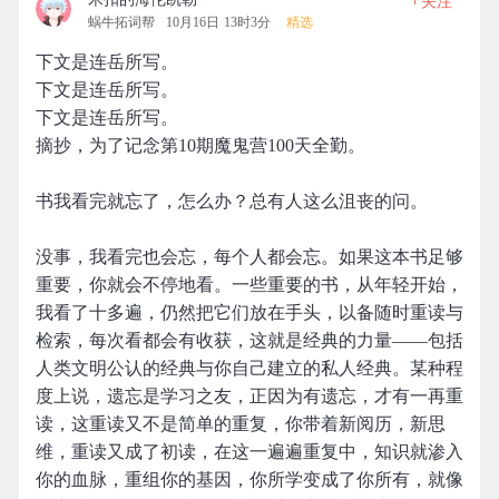
关注
蜗牛拓词帮
10月16日 13时3分
精选
下文是连岳所写。
下文是连岳所写。
下文是连岳所写。
摘抄，为了记念第10期魔鬼营100天全勤。
书我看完就忘了，怎么办？总有人这么沮丧的问。
没事，我看完也会忘，每个人都会忘。如果这本书足够
重要，你就会不停地看。一些重要的书，从年轻开始，
我看了十多遍，仍然把它们放在手头，以备随时重读与
检索，每次看都会有收获，这就是经典的力量——包括
人类文明公认的经典与你自己建立的私人经典。某种程
度上说，遗忘是学习之友，正因为有遗忘，才有一再重
读，这重读又不是简单的重复，你带着新阅历，新思
维，重读又成了初读，在这一遍遍重复中，知识就渗入
你的血脉，重组你的基因，你所学变成了你所有，就像