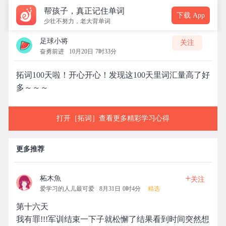
帮孩子，真正记住单词
下载 App
少壮不努力，老大背单词
足球小将
关注
奋勇前进
10月20日 7时33分
拓词100天啦！开心开心！发现这100天里词汇量高了好
多～～～
打开［拓词］查看更多精彩学习心得
更多推荐
+
柘木魚
关注
爱学习的人儿最可爱
8月31日 0时4分
精选
第十六天
我有罪!!!军训结束一下子就松懈了结果看到时间突然想