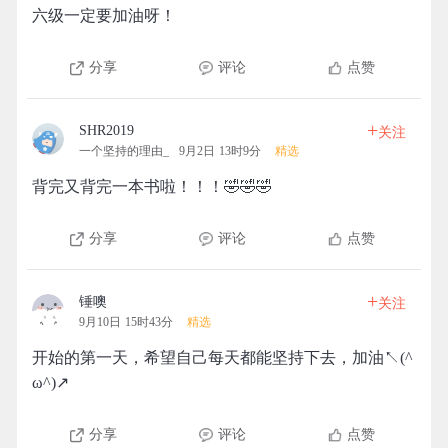
六级一定要加油呀！
分享
评论
点赞
+
SHR2019
关注
一个坚持的理由_
9月2日 13时9分
精选
背完又背完一本书啦！！！🤣🤣🤣
分享
评论
点赞
+
锤噢
关注
9月10日 15时43分
精选
开始的第一天，希望自己每天都能坚持下去，加油↖(^
ω^)↗
分享
评论
点赞