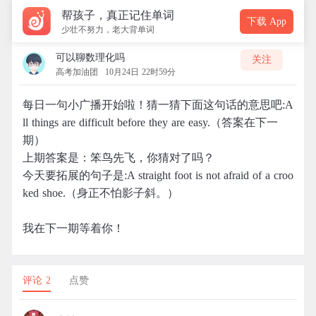
帮孩子，真正记住单词
下载 App
少壮不努力，老大背单词
可以聊数理化吗
关注
高考加油团
10月24日 22时59分
每日一句小广播开始啦！猜一猜下面这句话的意思吧:A
ll things are difficult before they are easy.（答案在下一
期）
上期答案是：笨鸟先飞，你猜对了吗？
今天要拓展的句子是:A straight foot is not afraid of a croo
ked shoe.（身正不怕影子斜。）
我在下一期等着你！
评论 2
点赞