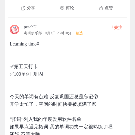
分享
评论
点赞
+
peachU
关注
考研俱乐部
9月3日 23时10分
精选
Learning time#
✅第五天打卡
✅100单词+巩固
今天的单词有点难 反复巩固还总是忘记😵
开学太忙了，空闲的时间快要被填满了😓
“拓词”列入我的年度爱用软件名单
如果早点遇见拓词 我的单词功夫一定很熟练了吧
还好 不算太晚