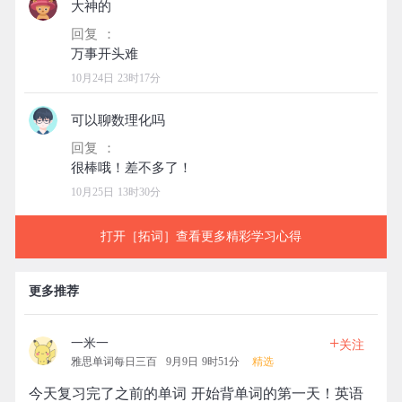
大神的
回复 ：
10月24日 23时17分
可以聊数理化吗
回复 ：
10月25日 13时30分
打开［拓词］查看更多精彩学习心得
更多推荐
+
一米一
关注
雅思单词每日三百
9月9日 9时51分
精选
今天复习完了之前的单词 开始背单词的第一天！英语