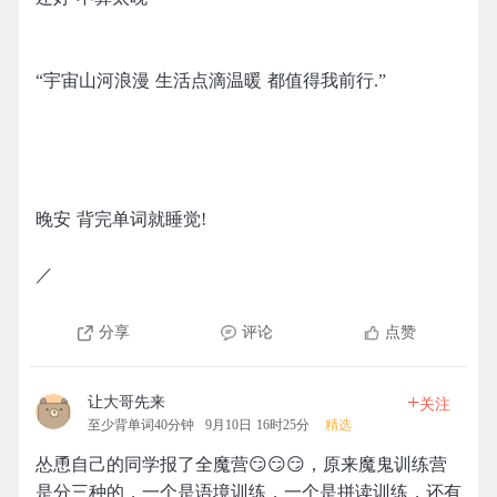
“宇宙山河浪漫 生活点滴温暖 都值得我前行.”
晚安 背完单词就睡觉!
／
分享
评论
点赞
+
让大哥先来
关注
至少背单词40分钟
9月10日 16时25分
精选
怂恿自己的同学报了全魔营😏😏😏，原来魔鬼训练营
是分三种的，一个是语境训练，一个是拼读训练，还有