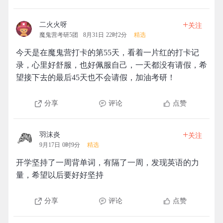
+
二火火呀
关注
魔鬼营考研5团
8月31日 22时2分
精选
今天是在魔鬼营打卡的第55天，看着一片红的打卡记
录，心里好舒服，也好佩服自己，一天都没有请假，希
望接下去的最后45天也不会请假，加油考研！
分享
评论
点赞
+
羽沫炎
关注
9月17日 0时9分
精选
开学坚持了一周背单词，有隔了一周，发现英语的力
量，希望以后要好好坚持
分享
评论
点赞