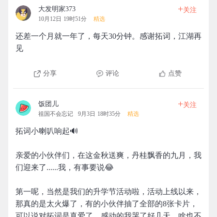
+
大发明家373
关注
10月12日 19时51分
精选
还差一个月就一年了，每天30分钟。感谢拓词，江湖再
见
分享
评论
点赞
+
饭团儿
关注
祖国不会忘记
9月3日 18时35分
精选
拓词小喇叭响起🔊
亲爱的小伙伴们，在这金秋送爽，丹桂飘香的九月，我
们迎来了......我，有事要说😂
第一呢，当然是我们的升学节活动啦，活动上线以来，
那真的是太火爆了，有的小伙伴抽了全部的8张卡片，
可以说对拓词是真爱了，感动的我哭了好几天。啥也不