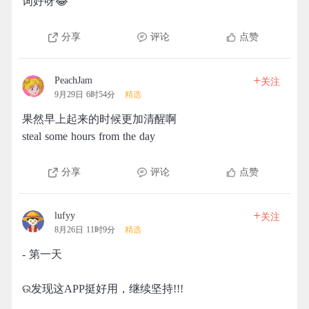
词好呀😂
分享
评论
点赞
+
PeachJam
关注
9月29日 6时54分
精选
果然早上起来的时候更加清醒啊
steal some hours from the day
分享
评论
点赞
+
lufyy
关注
8月26日 11时9分
精选
- 第一天
ଉ发现这APP挺好用，继续坚持!!!