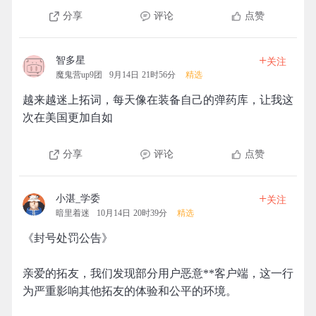
分享
评论
点赞
+
智多星
关注
魔鬼营up9团
9月14日 21时56分
精选
越来越迷上拓词，每天像在装备自己的弹药库，让我这
次在美国更加自如
分享
评论
点赞
+
小湛_学委
关注
暗里着迷
10月14日 20时39分
精选
《封号处罚公告》
亲爱的拓友，我们发现部分用户恶意**客户端，这一行
为严重影响其他拓友的体验和公平的环境。