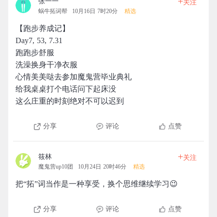
+
张一一
关注
蜗牛拓词帮
10月16日 7时20分
精选
【跑步养成记】
Day7, 53, 7.31
跑跑步舒服
洗澡换身干净衣服
心情美美哒去参加魔鬼营毕业典礼
给我桌桌打个电话问下起床没
这么庄重的时刻绝对不可以迟到
分享
评论
点赞
+
筱林
关注
魔鬼营up10团
10月24日 20时46分
精选
把“拓”词当作是一种享受，换个思维继续学习😉
分享
评论
点赞