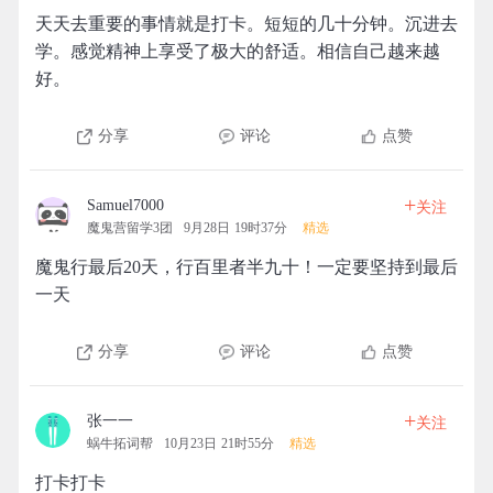
天天去重要的事情就是打卡。短短的几十分钟。沉进去
学。感觉精神上享受了极大的舒适。相信自己越来越
好。
分享
评论
点赞
+
Samuel7000
关注
魔鬼营留学3团
9月28日 19时37分
精选
魔鬼行最后20天，行百里者半九十！一定要坚持到最后
一天
分享
评论
点赞
+
张一一
关注
蜗牛拓词帮
10月23日 21时55分
精选
打卡打卡