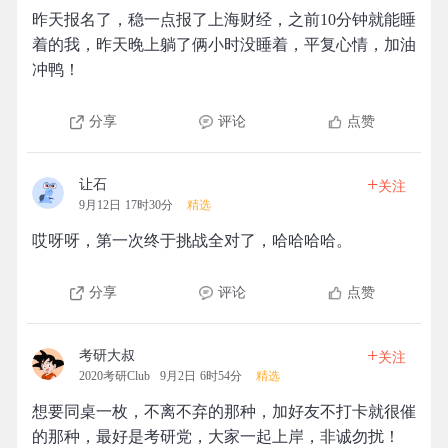
昨天报名了，稳一点报了上海财经，之前10分钟就能睡
着的我，昨天晚上躺了俩小时没睡着，平复心情，加油
冲鸭！
分享
评论
点赞
+
让石
关注
9月12日 17时30分
精选
哎呀呀，第一次终于挑战全对了，哈哈哈哈。
分享
评论
点赞
+
考研大叔
关注
2020考研Club
9月2日 6时54分
精选
想要同桌一枚，不离不弃的那种，加好友不打卡就很催
的那种，最好是考研党，大家一起上岸，非诚勿扰！