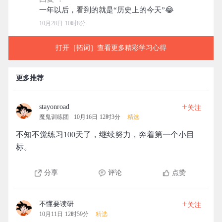
10月28日 10时8分
打开［拓词］查看更多精彩学习心得
更多推荐
+
stayonroad
关注
魔鬼训练团
10月16日 12时3分
精选
不知不觉练习100天了，继续努力，奔着第一个小目
标。
分享
评论
点赞
+
不懂要读研
关注
10月11日 12时59分
精选