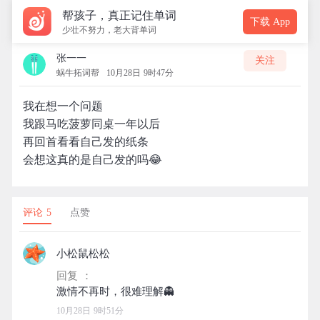
帮孩子，真正记住单词
下载 App
少壮不努力，老大背单词
张一一
关注
蜗牛拓词帮
10月28日 9时47分
我在想一个问题
我跟马吃菠萝同桌一年以后
再回首看看自己发的纸条
会想这真的是自己发的吗😂
评论 5
点赞
小松鼠松松
回复 ：
10月28日 9时51分