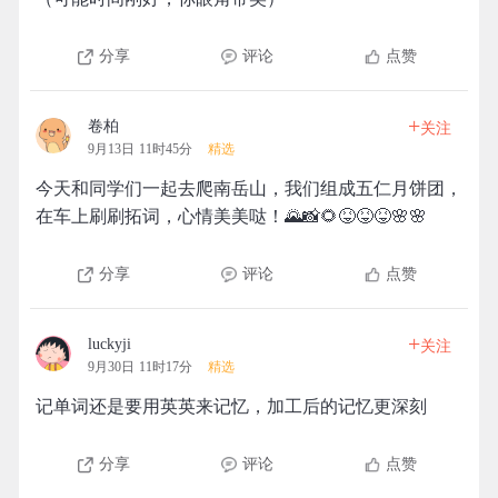
分享
评论
点赞
+
卷柏
关注
9月13日 11时45分
精选
今天和同学们一起去爬南岳山，我们组成五仁月饼团，
在车上刷刷拓词，心情美美哒！🌄📸🌻😝😝😝🌸🌸
分享
评论
点赞
+
luckyji
关注
9月30日 11时17分
精选
记单词还是要用英英来记忆，加工后的记忆更深刻
分享
评论
点赞