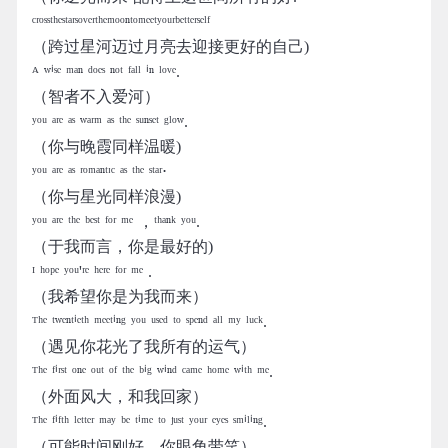
ᶜʳᵒˢˢᵗʰᵉˢᵗᵃʳˢᵒᵛᵉʳᵗʰᵉᵐᵒᵒⁿᵗᵒᵐᵉᵉᵗʸᵒᵘʳᵇᵉᵗᵗᵉʳˢᵉˡᶠ
（跨过星河迈过月亮去迎接更好的自己)
ᴬ ʷⁱˢᵉ ᵐᵃⁿ ᵈᵒᵉˢ ⁿᵒᵗ ᶠᵃˡˡ ⁱⁿ ˡᵒᵛᵉ.
（智者不入爱河）
ʸᵒᵘ ᵃʳᵉ ᵃˢ ʷᵃʳᵐ ᵃˢ ᵗʰᵉ ˢᵘⁿˢᵉᵗ ᵍˡᵒʷ.
（你与晚霞同样温暖)
ʸᵒᵘ ᵃʳᵉ ᵃˢ ʳᵒᵐᵃⁿᵗᶦᶜ ᵃˢ ᵗʰᵉ ˢᵗᵃʳ⋅
（你与星光同样浪漫)
ʸᵒᵘ ᵃʳᵉ ᵗʰᵉ ᵇᵉˢᵗ ᶠᵒʳ ᵐᵉ ，ᵗʰᵃⁿᵏ ʸᵒᵘ.
（于我而言，你是最好的)
ᴵ ʰᵒᵖᵉ ʸᵒᵘ'ʳᵉ ʰᵉʳᵉ ᶠᵒʳ ᵐᵉ .
（我希望你是为我而来）
ᵀʰᵉ ᵗʷᵉⁿᵗⁱᵉᵗʰ ᵐᵉᵉᵗⁱⁿᵍ ʸᵒᵘ ᵘˢᵉᵈ ᵗᵒ ˢᵖᵉⁿᵈ ᵃˡˡ ᵐʸ ˡᵘᶜᵏ.
（遇见你花光了我所有的运气）
ᵀʰᵉ ᶠⁱʳˢᵗ ᵒⁿᵉ ᵒᵘᵗ ᵒᶠ ᵗʰᵉ ᵇⁱᵍ ʷⁱⁿᵈ ᶜᵃᵐᵉ ʰᵒᵐᵉ ʷⁱᵗʰ ᵐᵉ.
（外面风大，和我回家）
ᵀʰᵉ ᶠⁱᶠᵗʰ ˡᵉᵗᵗᵉʳ ᵐᵃʸ ᵇᵉ ᵗⁱᵐᵉ ᵗᵒ ʲᵘˢᵗ ʸᵒᵘʳ ᵉʸᵉˢ ˢᵐⁱˡⁱⁿᵍ.
（可能时间刚好，你眼角带笑）