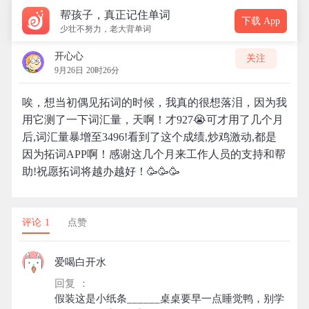
帮孩子，真正记住单词
下载 App
少壮不努力，老大背单词
开心心
关注
9月26日 20时26分
唉，想当初偶见拓词的时候，我真的很想落泪，因为我
用它测了一下词汇量，天啊！才927😭可才用了几个月
后,词汇量暴增至3496!看到了这个成绩,炒鸡激动,都是
因为拓词APP啊！感谢这几个月来工作人员的支持和帮
助!祝愿拓词将越办越好！🥳🥳🥳
评论 1
点赞
爱喝白开水
回复 ：
假装这是小纸条______桌桌要早一点睡觉鸭，别学