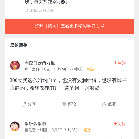
9月27日 23时17分
打开［拓词］查看更多精彩学习心得
更多推荐
+
声控白云两万里
关注
昨日之日不可留
10月24日 22时8分
精选
300天就这么如约而至，也没有波澜壮阔，也没有风平
浪静的，希望都能有用，背的词，别浪费。
分享
评论
点赞
+
饭饭饭饭啦
关注
魔鬼营up11团
10月2日 21时35分
精选