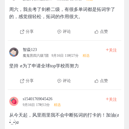
周六，我去考了剑桥二级，有很多单词都是拓词学了
的，感觉很轻松，拓词的作用很大。
分享
评论
点赞
+
智焱123
关注
魔鬼营四六级7团
9月16日 11时27分
精选
坚持 ✊为了申请全球top学校而努力
分享
评论
点赞
+
s15401769045426
关注
9月16日 17时13分
精选
从今天起，风里雨里我不会中断拓词的打卡的！加油(ง
•̀_•́)ง