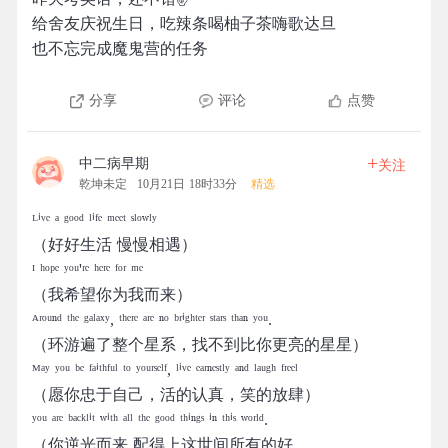
给舍友庆祝生日，吃辣条喝柚子茶嗨歌达旦
也不忘完成魔鬼营的任务
分享
评论
点赞
+
中二病早期
关注
乾坤未定
10月21日 18时33分
精选
ᴸⁱᵛᵉ ᵃ ᵍᵒᵒᵈ ˡⁱᶠᵉ ᵐᵉᵉᵗ ˢˡᵒʷˡʸ
（好好生活 慢慢相遇）
ᴵ ʰᵒᵖᵉ ʸᵒᵘ'ʳᵉ ʰᵉʳᵉ ᶠᵒʳ ᵐᵉ
（我希望你为我而来）
ᴬʳᵒᵘⁿᵈ ᵗʰᵉ ᵍᵃˡᵃˣʸ, ᵗʰᵉʳᵉ ᵃʳᵉ ⁿᵒ ᵇʳⁱᵍʰᵗᵉʳ ˢᵗᵃʳˢ ᵗʰᵃⁿ ʸᵒᵘ.
（环游遍了整个星系，找不到比你更亮的星星）
ᴹᵃʸ ʸᵒᵘ ᵇᵉ ᶠᵃⁱᵗʰᶠᵘˡ ᵗᵒ ʸᵒᵘʳˢᵉˡᶠ, ˡⁱᵛᵉ ᵉᵃʳⁿᵉˢᵗˡʸ ᵃⁿᵈ ˡᵃᵘᵍʰ ᶠʳᵉᵉˡ
（愿你忠于自己，活的认真，笑的放肆）
ʸᵒᵘ ᵃʳᵉ ᵇᵃᶜᵏˡⁱᵗ ʷⁱᵗʰ ᵃˡˡ ᵗʰᵉ ᵍᵒᵒᵈ ᵗʰⁱⁿᵍˢ ⁱⁿ ᵗʰⁱˢ ʷᵒʳˡᵈ.
（你逆光而来 配得上这世间所有的好.