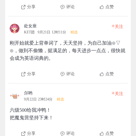
分享
评论
点赞
+
处女座
关注
KET团
9月21日 12时11分
精选
刚开始就爱上背单词了，天天坚持，为自己加油⊙▽
⊙，做到不偷懒，挺满足的，每天进步一点点，很快就
会成为英语词典的。
分享
评论
点赞
+
尔哟
关注
9月22日 23时24分
精选
六级500给我冲鸭！
把魔鬼营坚持下来！
分享
评论
点赞