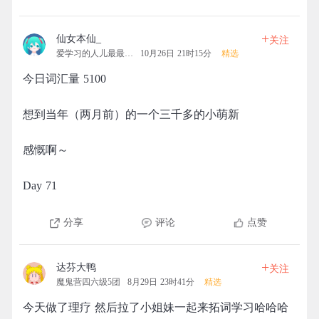
+
仙女本仙_
关注
爱学习的人儿最最最可爱
10月26日 21时15分
精选
今日词汇量 5100
想到当年（两月前）的一个三千多的小萌新
感慨啊～
Day 71
分享
评论
点赞
+
达芬大鸭
关注
魔鬼营四六级5团
8月29日 23时41分
精选
今天做了理疗 然后拉了小姐妹一起来拓词学习哈哈哈