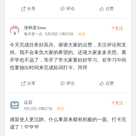
分享
评论
点赞
+
张梓彦Anna
关注
每天背一点
8月28日 12时53分
精选
今天完成任务好高兴。谢谢大家的点赞，关注评论和支
持。我不会辜负大家的希望的。还请大家多多关照。离
开学也不远了，等开了学大家要好好学习。在学习中间
也要抽出时间来完成拓词打卡。拜拜
分享
评论
点赞
+
让石
关注
9月22日 23时27分
精选
感冒使人更沉静。什么事原来都有积极的一面。打卡完
成了！💛💚💜