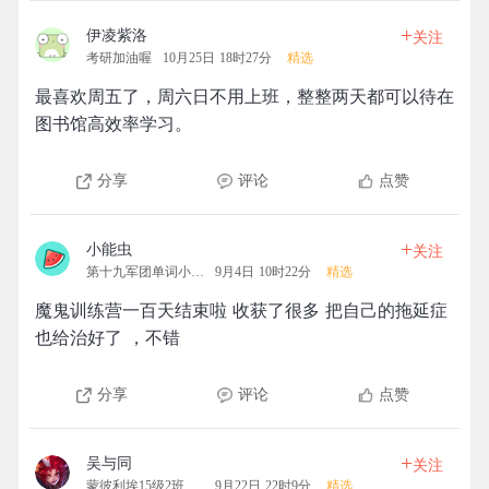
+
伊凌紫洛
关注
考研加油喔
10月25日 18时27分
精选
最喜欢周五了，周六日不用上班，整整两天都可以待在
图书馆高效率学习。
分享
评论
点赞
+
小能虫
关注
第十九军团单词小分队
9月4日 10时22分
精选
魔鬼训练营一百天结束啦 收获了很多 把自己的拖延症
也给治好了 ，不错
分享
评论
点赞
+
吴与同
关注
蒙彼利埃15级2班拓团
9月22日 22时9分
精选