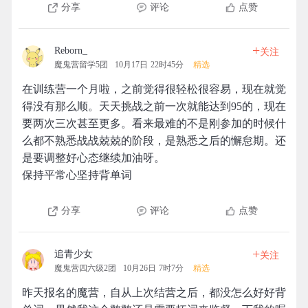
分享
评论
点赞
+
Reborn_
关注
魔鬼营留学5团
10月17日 22时45分
精选
在训练营一个月啦，之前觉得很轻松很容易，现在就觉
得没有那么顺。天天挑战之前一次就能达到95的，现在
要两次三次甚至更多。看来最难的不是刚参加的时候什
么都不熟悉战战兢兢的阶段，是熟悉之后的懈怠期。还
是要调整好心态继续加油呀。
保持平常心坚持背单词
分享
评论
点赞
+
追青少女
关注
魔鬼营四六级2团
10月26日 7时7分
精选
昨天报名的魔营，自从上次结营之后，都没怎么好好背