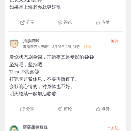
如果是上海老乡就更好辣
分享
评论
点赞
+
捂脸猫咪
关注
魔鬼营四六级6团
8月29日 23时31分
精选
发烧状态刷单词…正确率真是受影响😷😷
坚持吧，坚持吧
Then @我桌😈
打完卡赶紧休息，不要再熬夜了。
会影响心情的，对身体也不好。
明天继续一起加油😎😎
分享
评论
点赞
+
龖龖龘羈蘺龖
关注