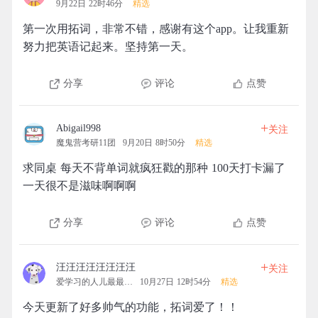
9月22日 22时46分
精选
第一次用拓词，非常不错，感谢有这个app。让我重新
努力把英语记起来。坚持第一天。
分享
评论
点赞
+
Abigail998
关注
魔鬼营考研11团
9月20日 8时50分
精选
求同桌 每天不背单词就疯狂戳的那种 100天打卡漏了
一天很不是滋味啊啊啊
分享
评论
点赞
+
汪汪汪汪汪汪汪汪
关注
爱学习的人儿最最最可爱
10月27日 12时54分
精选
今天更新了好多帅气的功能，拓词爱了！！