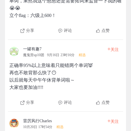
单词，果然我这个憨憨还是需要拓词来监督一下我的喔
😭😭
立个flag：六级上600！
分享
评论
点赞
+
一罐有趣7
关注
魔鬼营up10团
9月16日 23时16分
精选
正确率95%以上意味着只能错两个单词👿
再也不敢背那么快了😶
以后就每天中午午休背单词啦～
大家也要加油!!!!
分享
评论
点赞
+
雷厉风行Charles
关注
10月20日 17时54分
精选