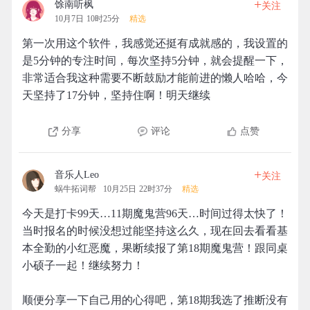
+
馀南听枫
关注
10月7日 10时25分
精选
第一次用这个软件，我感觉还挺有成就感的，我设置的
是5分钟的专注时间，每次坚持5分钟，就会提醒一下，
非常适合我这种需要不断鼓励才能前进的懒人哈哈，今
天坚持了17分钟，坚持住啊！明天继续
分享
评论
点赞
+
音乐人Leo
关注
蜗牛拓词帮
10月25日 22时37分
精选
今天是打卡99天…11期魔鬼营96天…时间过得太快了！
当时报名的时候没想过能坚持这么久，现在回去看看基
本全勤的小红恶魔，果断续报了第18期魔鬼营！跟同桌
小硕子一起！继续努力！
顺便分享一下自己用的心得吧，第18期我选了推断没有