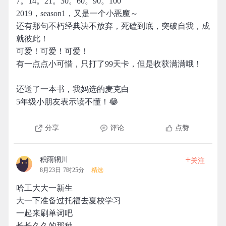
7。14。21。30。60。90。100
2019，season1，又是一个小恶魔～
还有那句不朽经典决不放弃，死磕到底，突破自我，成
就彼此！
可爱！可爱！可爱！
有一点点小可惜，只打了99天卡，但是收获满满哦！
还送了一本书，我妈选的麦克白
5年级小朋友表示读不懂！😂
分享
评论
点赞
+
积雨辋川
关注
8月23日 7时25分
精选
哈工大大一新生
大一下准备过托福去夏校学习
一起来刷单词吧
长长久久的那种