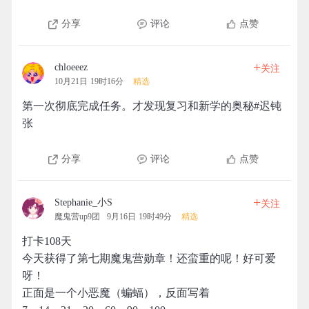
分享
评论
点赞
+
chloeeez
关注
10月21日 19时16分
精选
第一次彻底完成任务。才发现复习和新学的奥秘#迟钝
张
分享
评论
点赞
+
Stephanie_小S
关注
魔鬼营up9团
9月16日 19时49分
精选
打卡108天
今天获得了第七期魔鬼营勋章！还蛮重的呢！好可爱
呀！
正面是一个小恶魔（蝙蝠），反面写着