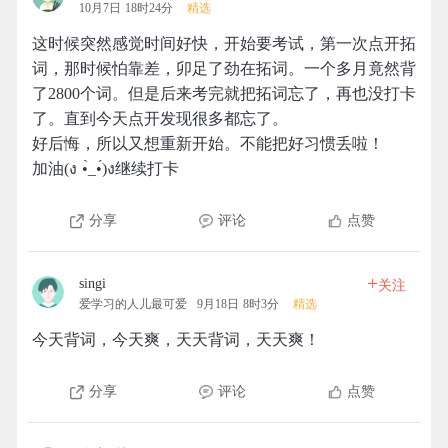
10月7日 18时24分
精选
这时候突然感觉时间好快，开始要考试，第一次点开拓
词，那时候怕靠差，卯足了劲在拓词。一个多月竟然背
了2800个词。但是后来考完就把拓词忘了，再也没打卡
了。直到今天点开发现很多都忘了。
好后悔，所以又想重新开始。不能把好习惯丢啦！
加油(ง •̀_•́)ง继续打卡
分享
评论
点赞
+
singi
关注
爱学习的人儿最可爱
9月18日 8时3分
精选
今天背词，今天爽，天天背词，天天爽！
分享
评论
点赞