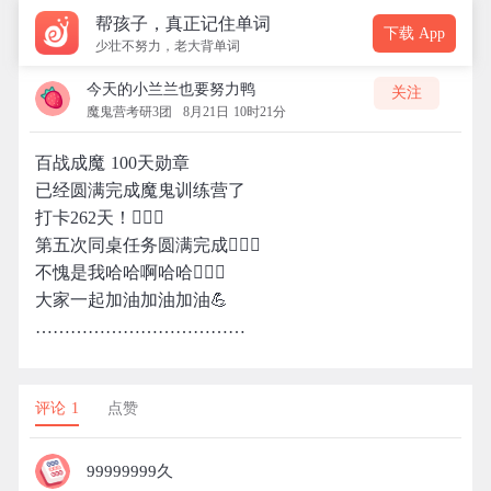
帮孩子，真正记住单词
下载 App
少壮不努力，老大背单词
今天的小兰兰也要努力鸭
关注
魔鬼营考研3团
8月21日 10时21分
百战成魔 100天勋章
已经圆满完成魔鬼训练营了
打卡262天！🙆🏻‍♀️
第五次同桌任务圆满完成🙇🏻‍♀️
不愧是我哈哈啊哈哈🙇🏾‍♀️
大家一起加油加油加油💪
………………………………
评论 1
点赞
99999999久