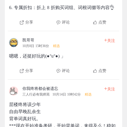
6. 专属折扣：折上 8 折购买词组、词根词缀等内容👌
分享
评论
点赞
+
凯哥哥
关注
10月8日 15时36分
精选
嗯嗯，还挺好玩的(●°u°●)​ 」
分享
评论
点赞
+
你我终将都会被遗忘
关注
三人行必有我师焉
10月14日 10时42分
精选
层楼终将误少年
自由早晚乱余生
背单词真好玩。
***现在开始准备考研，开始背单词，来得及么！稳如