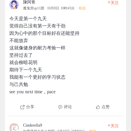
+
陳阿青
关注
魔鬼营up11团
10月8日 10时45分
精选
今天是第一个九天
觉得自己没有第一天有干劲
因为心中的那个目标好在还能坚持
不能放弃
这就像健身的耐力考验一样
坚持过去了
就会柳暗花明
期待下一个九天
我能有一个更好的学习状态
与己共勉
see you next time，pace
分享
评论
点赞
+
Cinderella9
关注