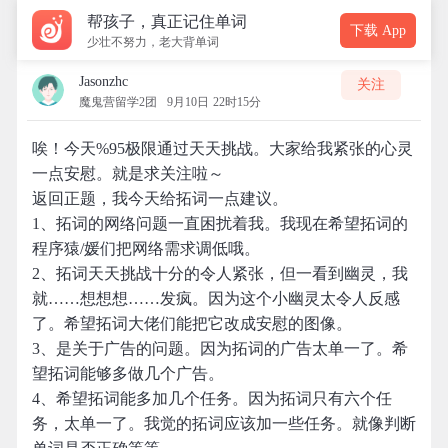
帮孩子，真正记住单词
下载 App
少壮不努力，老大背单词
Jasonzhc
关注
魔鬼营留学2团
9月10日 22时15分
唉！今天%95极限通过天天挑战。大家给我紧张的心灵
一点安慰。就是求关注啦～
返回正题，我今天给拓词一点建议。
1、拓词的网络问题一直困扰着我。我现在希望拓词的
程序猿/媛们把网络需求调低哦。
2、拓词天天挑战十分的令人紧张，但一看到幽灵，我
就……想想想……发疯。因为这个小幽灵太令人反感
了。希望拓词大佬们能把它改成安慰的图像。
3、是关于广告的问题。因为拓词的广告太单一了。希
望拓词能够多做几个广告。
4、希望拓词能多加几个任务。因为拓词只有六个任
务，太单一了。我觉的拓词应该加一些任务。就像判断