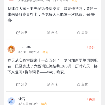
如果坚持会怎么样呢
9月18日 21时50分
精选
我建议大家不要先发纸条给桌桌，鼓励他学习，要留一
张来提醒桌桌打卡，毕竟每天只能发一次纸条。😂😂
😂
分享
评论
点赞
+
KoKo187
关注
8月30日 0时25分
精选
昨天从实验室回来十一点五分了，复习加新学单词到现
在，已经完成了六级词汇终结共1070词，历时八天，接
下来复习+换单词书——flag，晚安。
分享
评论
点赞
+
让石
关注
8月31日 0时5分
精选