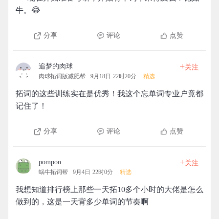
牛。😂
分享
评论
点赞
+
追梦的肉球
关注
肉球拓词版减肥帮
9月18日 22时20分
精选
拓词的这些训练实在是优秀！我这个忘单词专业户竟都
记住了！
分享
评论
点赞
+
pompon
关注
蜗牛拓词帮
9月4日 22时0分
精选
我想知道排行榜上那些一天拓10多个小时的大佬是怎么
做到的，这是一天背多少单词的节奏啊