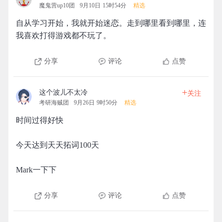
魔鬼营up10团
9月10日 15时54分
精选
自从学习开始，我就开始迷恋。走到哪里看到哪里，连
我喜欢打得游戏都不玩了。
分享
评论
点赞
+
这个波儿不太冷
关注
考研海贼团
9月26日 9时50分
精选
时间过得好快
今天达到天天拓词100天
Mark一下下
分享
评论
点赞