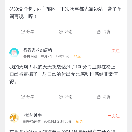
8’30没打卡，内心郁闷，下次啥事都先靠边站，背了单
词再说，哼！
分享
评论
点赞
+
香香家的幻语猪
关注
奋勇前进
10月27日 12时16分
精选
我的天啊！我的天天挑战达到了100分而且排在榜上！
自己被震撼了！对自己的付出无比感动也感到非常值
得。
分享
评论
点赞
+
7楼的帅牛
关注
蜗牛拓词帮
9月19日 21时31分
精选
有很多小伙伴不知道自己的PLUS身份到底有什么特