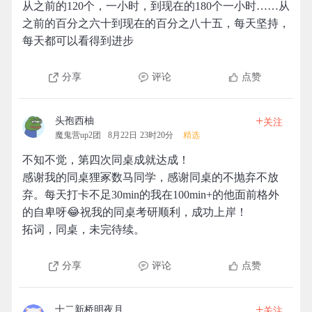
从之前的120个，一小时，到现在的180个一小时……从
之前的百分之六十到现在的百分之八十五，每天坚持，
每天都可以看得到进步
分享
评论
点赞
+
头孢西柚
关注
魔鬼营up2团
8月22日 23时20分
精选
不知不觉，第四次同桌成就达成！
感谢我的同桌狸冢数马同学，感谢同桌的不抛弃不放
弃。每天打卡不足30min的我在100min+的他面前格外
的自卑呀😂祝我的同桌考研顺利，成功上岸！
拓词，同桌，未完待续。
分享
评论
点赞
+
十二新桥明夜月
关注