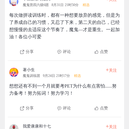
魔鬼营四六级6团
8月31日 21时50分
精选
每次做拼读训练时，都有一种想要放弃的感觉，但是为
了养成自己的习惯，又忍了下来，第二天的自己，已经
想慢慢的去适应这个节奏了，魔鬼—才是重生。一起加
油！各位小可爱
分享
评论
点赞
+
著小生
关注
魔鬼训练团
9月24日 21时17分
精选
想想还有不到一个月就要考PET为什么有点害怕......努
力备考！努力拓词！努力学习！
分享
评论
点赞
+
我爱康康和十七
关注