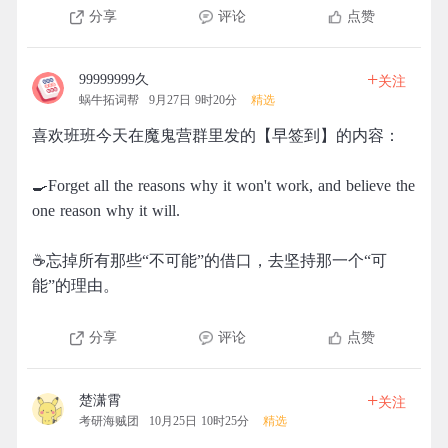
分享
评论
点赞
+
99999999久
关注
蜗牛拓词帮
9月27日 9时20分
精选
喜欢班班今天在魔鬼营群里发的【早签到】的内容：
🍳Forget all the reasons why it won't work, and believe the
one reason why it will.
☕忘掉所有那些“不可能”的借口，去坚持那一个“可
能”的理由。
分享
评论
点赞
+
楚潇霄
关注
考研海贼团
10月25日 10时25分
精选