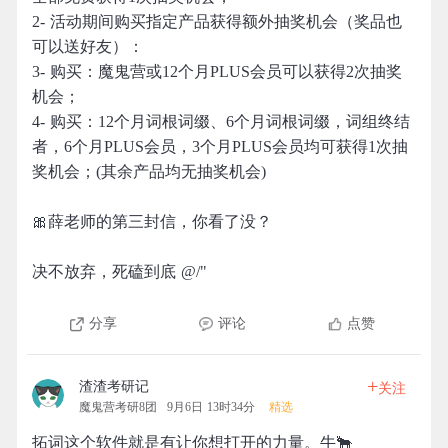
2- 活动期间购买指定产品获得额外抽奖机会（奖品也
可以送好友）：
3- 购买：魔鬼营或12个月PLUS会员可以获得2次抽奖
机会；
4- 购买：12个月词根词缀、6个月词根词缀，词组终结
者，6个月PLUS会员，3个月PLUS会员均可获得1次抽
奖机会；(其余产品均无抽奖机会)
🎀薛老师的第三封信，你看了没？
决不放弃，死磕到底 @/"
分享
评论
点赞
+
渣渣考研记
关注
魔鬼营考研8团
9月6日 13时34分
精选
拓词这个软件就是有让你想打开的力量。牛🐂