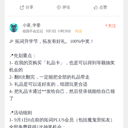
分享
评论
点赞
+
小湛_学委
关注
祖国不会忘记
9月3日 11时20分
精选
🎉 拓词升学节，拓友有好礼。100%中奖！
📍先划重点：
1- 在我的页购买「礼品卡」，也是可以得到等额抽奖
机会的
2- 翻8次翻完，一定能把全部的礼品带走
3- 礼品是可以送好友的，组团玩更合适
4- 把礼品卡通过**发给自己，然后登录就能给自己领
了
📍活动细则
1- 9月1日0点前的拓词PLUS会员（包括魔鬼营拓友）
全部免费获得1次抽奖机会；