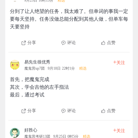
9月23日 10时13分
精选
分到了让人绝望的任务，我太难了。但单词的事我一定
要每天坚持。任务没做总能分配到其他人做，但单车每
天要坚持
分享
评论
点赞
+
易先生很优秀
关注
魔鬼营up7团
9月18日 22时1分
精选
首先，把魔鬼完成
其次，学会吉他的左手指法
最后，通过考试
分享
评论
点赞
+
好胜心
关注
魔鬼营考研13团
9月25日 0时5分
精选