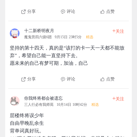
分享
评论
点赞
+
十二新桥明夜月
关注
魔鬼营四六级6团
9月15日 23时5分
精选
坚持的第十四天，真的是“该打的卡一天一天都不能放
弃”，希望自己能一直坚持下去。
愿未来的自己有梦可期，加油，自己
分享
评论
点赞
+
你我终将都会被遗忘
关注
三人行必有我师焉
10月14日 10时42分
精选
层楼终将误少年
自由早晚乱余生
背单词真好玩。