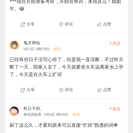
***现在开始准备考研，开始背单词，来得及么！稳如
牛。😂
分享
评论
点赞
+
鬼才神仙
关注
9月1日 18时20分
精选
已经有些日子没写心得了，但是我一直没断，不过昨天
断了一天，陪家人去了，今天就要坐火车远离家乡上学
了，今天是在火车上扩词
分享
评论
点赞
+
杜公子的_
关注
单词训练营
9月6日 8时45分
精选
刷了这么久，才看到原来可以直接“烂掉”熟透的词🍓