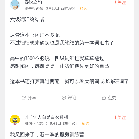
+
春秋之约
关注
蜗牛拓词帮
9月10日 22时39分
精选
六级词汇终结者
尽管这本书词汇不多呢
不过细细想来确实也是我终结的第一本词汇书了
高中的3500不必说，四级词汇也就草草翻过
感谢拓词，感谢桌桌，让我们遇见更好的自己
这本书还打算再过两遍，就可以看大纲词或者考研词了
分享
评论
点赞
+
才子词人自是白衣卿相
关注
祖国不会忘记
9月1日 19时49分
精选
我又回来了，新一季的魔鬼训练营。