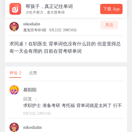
帮孩子，真正记住单词
下载 App
少壮不努力，老大背单词
nikodialin
关注
魔鬼营考研4团
8月22日 20时56分
求同桌！在职医生 背单词也没有什么目的 但是觉得总
有一天会有用的 目前在背考研单词
评论 2
点赞
慕阳阳
回复 ：
8月22日 22时13分
nikodialin