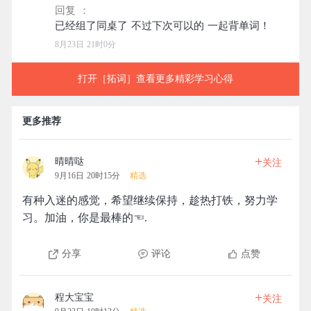
回复 ：
8月23日 21时0分
打开［拓词］查看更多精彩学习心得
更多推荐
+
晴晴哒
关注
9月16日 20时15分
精选
有种入迷的感觉，希望继续保持，趁热打铁，努力学
习。加油，你是最棒的☜.
分享
评论
点赞
+
程大宝宝
关注