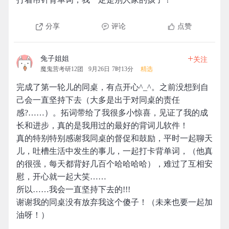
分享
评论
点赞
+
兔子姐姐
关注
魔鬼营考研12团
9月26日 7时13分
精选
完成了第一轮儿的同桌，有点开心^_^。之前没想到自
己会一直坚持下去（大多是出于对同桌的责任
感?……）。拓词带给了我很多小惊喜，见证了我的成
长和进步，真的是我用过的最好的背词儿软件！
真的特别特别感谢我同桌的督促和鼓励，平时一起聊天
儿，吐槽生活中发生的事儿，一起打卡背单词，（他真
的很强，每天都背好几百个哈哈哈哈），难过了互相安
慰，开心就一起大笑……
所以……我会一直坚持下去的!!!
谢谢我的同桌没有放弃我这个傻子！（未来也要一起加
油呀！）