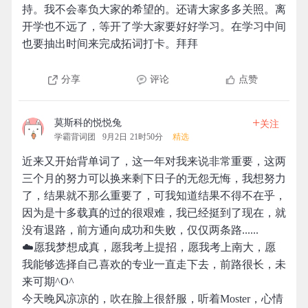
持。我不会辜负大家的希望的。还请大家多多关照。离
开学也不远了，等开了学大家要好好学习。在学习中间
也要抽出时间来完成拓词打卡。拜拜
分享
评论
点赞
+
莫斯科的悦悦兔
关注
学霸背词团
9月2日 21时50分
精选
近来又开始背单词了，这一年对我来说非常重要，这两
三个月的努力可以换来剩下日子的无怨无悔，我想努力
了，结果就不那么重要了，可我知道结果不得不在乎，
因为是十多载真的过的很艰难，我已经挺到了现在，就
没有退路，前方通向成功和失败，仅仅两条路......
☁️愿我梦想成真，愿我考上提招，愿我考上南大，愿
我能够选择自己喜欢的专业一直走下去，前路很长，未
来可期^O^
今天晚风凉凉的，吹在脸上很舒服，听着Moster，心情