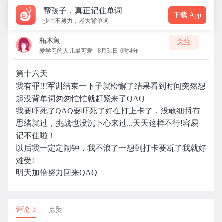
帮孩子，真正记住单词
下载 App
少壮不努力，老大背单词
柘木魚
关注
爱学习的人儿最可爱
8月31日 0时4分
第十六天
我有罪!!!军训结束一下子就松懈了结果看到时间突然想
起没背单词匆匆忙忙就赶紧来了QAQ
我要吓死了QAQ要吓死了好在打上卡了，没敢细捋有
思绪就过，挑战也没沉下心来过...天天这样不行!容易
记不住啦！
以后我一定定闹钟，我不浪了一想到打卡要断了我就好
难受!
明天加倍努力回来QAQ
评论 3
点赞