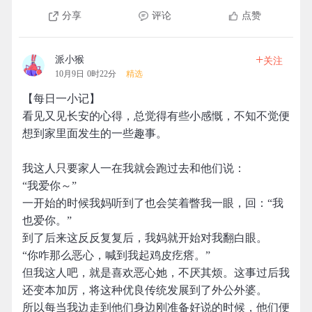
分享
评论
点赞
+
派小猴
关注
10月9日 0时22分
精选
【每日一小记】
看见又见长安的心得，总觉得有些小感慨，不知不觉便
想到家里面发生的一些趣事。
我这人只要家人一在我就会跑过去和他们说：
“我爱你～”
一开始的时候我妈听到了也会笑着瞥我一眼，回：“我
也爱你。”
到了后来这反反复复后，我妈就开始对我翻白眼。
“你咋那么恶心，喊到我起鸡皮疙瘩。”
但我这人吧，就是喜欢恶心她，不厌其烦。这事过后我
还变本加厉，将这种优良传统发展到了外公外婆。
所以每当我边走到他们身边刚准备好说的时候，他们便