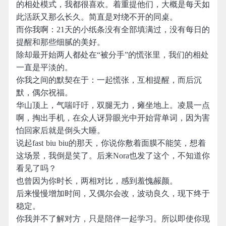
的相处模式，我都很喜欢。着重提他们，大概是每天如
此活跃又那么长久。简直是对绕不开的同桌。
而你我啊：21天的小纸条没有全部填满过，没有每日的
提醒和那些细腻的美好。
除却最开始两人都处在“被分手”的慌张里，我们的相处
一直是平淡的。
你我之间的默契在于：一起慌张，互相提醒，而后沉
默，偶尔祝福。
华山顶上，气喘吁吁，双腿无力，瘫坐地上。凌晨一点
啊，掏出手机，在众人讶异眼光中开始背单词，因为害
怕回家后就是倒头大睡。
说起fast biu biu的那天，你说你敷着面膜不能笑，想着
这场景，我倒是笑了。后来Nora也发了这个，不知道你
看见了吗？
也曾因为你时长，两相对比，感到羞愧赧颜。
后来慢慢增加时间，又偶尔会改，波动良久，现下终于
稳定。
你我并不了解对方，只是陪伴一起学习。所以即使你现