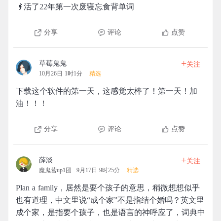
👴活了22年第一次废寝忘食背单词
分享
评论
点赞
+
草莓鬼鬼
关注
10月26日 1时1分
精选
下载这个软件的第一天，这感觉太棒了！第一天！加
油！！！
分享
评论
点赞
+
薛淡
关注
魔鬼营up1团
9月17日 9时25分
精选
Plan a family，居然是要个孩子的意思，稍微想想似乎
也有道理，中文里说“成个家”不是指结个婚吗？英文里
成个家，是指要个孩子，也是语言的神呼应了，词典中