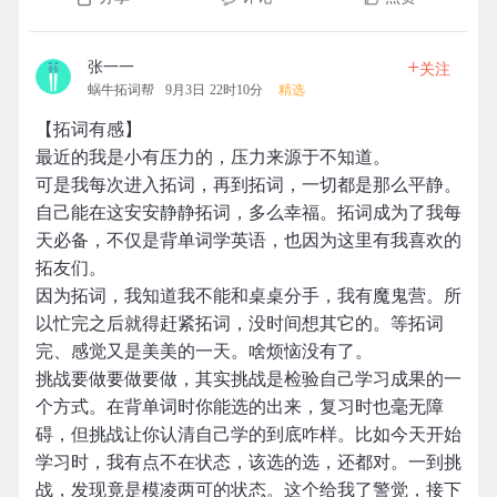
+
张一一
关注
蜗牛拓词帮
9月3日 22时10分
精选
【拓词有感】
最近的我是小有压力的，压力来源于不知道。
可是我每次进入拓词，再到拓词，一切都是那么平静。
自己能在这安安静静拓词，多么幸福。拓词成为了我每
天必备，不仅是背单词学英语，也因为这里有我喜欢的
拓友们。
因为拓词，我知道我不能和桌桌分手，我有魔鬼营。所
以忙完之后就得赶紧拓词，没时间想其它的。等拓词
完、感觉又是美美的一天。啥烦恼没有了。
挑战要做要做要做，其实挑战是检验自己学习成果的一
个方式。在背单词时你能选的出来，复习时也毫无障
碍，但挑战让你认清自己学的到底咋样。比如今天开始
学习时，我有点不在状态，该选的选，还都对。一到挑
战，发现竟是模凌两可的状态。这个给我了警觉，接下