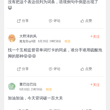
没有把这个表达但列为词条，语境例句中倒是出现了
😺
分享
评论
点赞
+
大野泽的风
关注
魔鬼营up9团
8月29日 19时58分
精选
找一个互相监督背单词打卡的同桌，谁分手谁用硫酸泡
脚的那种😝😝😝
分享
评论
点赞
+
董巴拉巴拉
关注
9月18日 21时50分
精选
加油加油，今天背词破一百大关