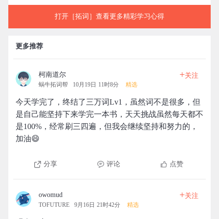
打开［拓词］查看更多精彩学习心得
更多推荐
+
柯南道尔
关注
蜗牛拓词帮
10月19日 11时8分
精选
今天学完了，终结了三万词Lv1，虽然词不是很多，但
是自己能坚持下来学完一本书，天天挑战虽然每天都不
是100%，经常刷三四遍，但我会继续坚持和努力的，
加油😄
分享
评论
点赞
+
owomud
关注
TOFUTURE
9月16日 21时42分
精选