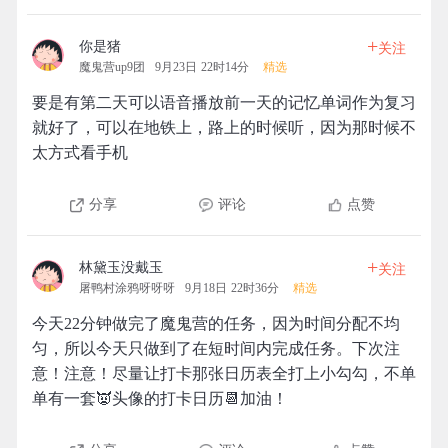
+
你是猪
关注
魔鬼营up9团
9月23日 22时14分
精选
要是有第二天可以语音播放前一天的记忆单词作为复习
就好了，可以在地铁上，路上的时候听，因为那时候不
太方式看手机
分享
评论
点赞
+
林黛玉没戴玉
关注
屠鸭村涂鸦呀呀呀
9月18日 22时36分
精选
今天22分钟做完了魔鬼营的任务，因为时间分配不均
匀，所以今天只做到了在短时间内完成任务。下次注
意！注意！尽量让打卡那张日历表全打上小勾勾，不单
单有一套👿头像的打卡日历📆加油！