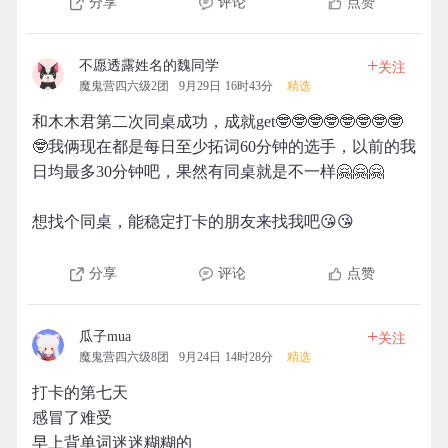
分享
评论
点赞
+
不愿透露姓名的魏同学
关注
魔鬼营四六级2团
9月29日 16时43分
精选
和木木君第二次同桌成功，成就get🤓🤓🤓🤓🤓🤓🤓🤓
🤓我俩现在都是每日至少拓词60分钟的选手，以前的我
日均最多30分钟吧，果然有同桌就是不一样🤗🤗🤗
想找个同桌，能稳定打卡的朋友来找我吧😘😘
分享
评论
点赞
+
瓜子mua
关注
魔鬼营四六级8团
9月24日 14时28分
精选
打卡的第七天
感冒了难受
早上背单词迷迷糊糊的