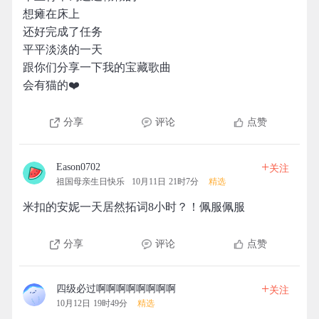
想瘫在床上
还好完成了任务
平平淡淡的一天
跟你们分享一下我的宝藏歌曲
会有猫的❤️
分享
评论
点赞
+
Eason0702
关注
祖国母亲生日快乐
10月11日 21时7分
精选
米扣的安妮一天居然拓词8小时？！佩服佩服
分享
评论
点赞
+
四级必过啊啊啊啊啊啊啊啊
关注
10月12日 19时49分
精选