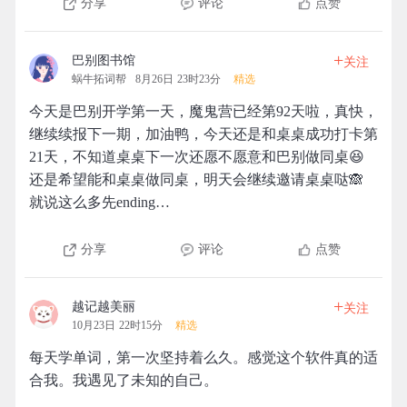
分享
评论
点赞
+
巴别图书馆
关注
蜗牛拓词帮
8月26日 23时23分
精选
今天是巴别开学第一天，魔鬼营已经第92天啦，真快，
继续续报下一期，加油鸭，今天还是和桌桌成功打卡第
21天，不知道桌桌下一次还愿不愿意和巴别做同桌😆
还是希望能和桌桌做同桌，明天会继续邀请桌桌哒🙈
就说这么多先ending…
分享
评论
点赞
+
越记越美丽
关注
10月23日 22时15分
精选
每天学单词，第一次坚持着么久。感觉这个软件真的适
合我。我遇见了未知的自己。