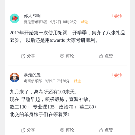
+
你大爷啊
关注
魔鬼营考研8团
9月2日 10时26分
精选
2017年开始第一次使用拓词。开学季，集齐了八张礼品
🎁券。 以后还是用towards 大家考研顺利。
分享
评论
点赞
+
暴走的愚
关注
考研俱乐部
9月9日 7时56分
精选
九月来了，离考研还有100来天。
现在 早睡早起，积极锻炼，查漏补缺。
数二130＋ 专业课135+ 政治70＋ 英二80+
北交的单身妹子们在等着我!
分享
评论
点赞