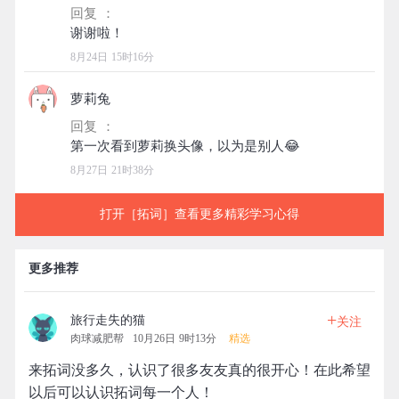
回复 ：
8月24日 15时16分
萝莉兔
回复 ：
8月27日 21时38分
打开［拓词］查看更多精彩学习心得
更多推荐
+
旅行走失的猫
关注
肉球减肥帮
10月26日 9时13分
精选
来拓词没多久，认识了很多友友真的很开心！在此希望
以后可以认识拓词每一个人！