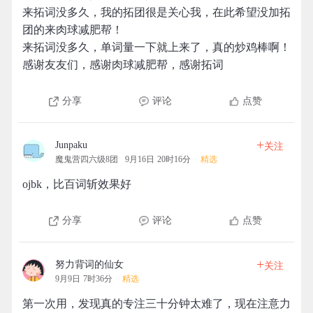
来拓词没多久，我的拓团很是关心我，在此希望没加拓
团的来肉球减肥帮！
来拓词没多久，单词量一下就上来了，真的炒鸡棒啊！
感谢友友们，感谢肉球减肥帮，感谢拓词
分享
评论
点赞
+
Junpaku
关注
魔鬼营四六级8团
9月16日 20时16分
精选
ojbk，比百词斩效果好
分享
评论
点赞
+
努力背词的仙女
关注
9月9日 7时36分
精选
第一次用，发现真的专注三十分钟太难了，现在注意力