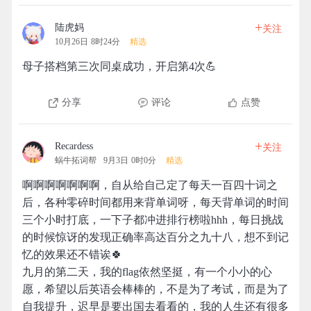
+
陆虎妈
关注
10月26日 8时24分
精选
母子搭档第三次同桌成功，开启第4次💪
分享
评论
点赞
+
Recardess
关注
蜗牛拓词帮
9月3日 0时0分
精选
啊啊啊啊啊啊啊，自从给自己定了每天一百四十词之
后，各种零碎时间都用来背单词呀，每天背单词的时间
三个小时打底，一下子都冲进排行榜啦hhh，每日挑战
的时候惊讶的发现正确率高达百分之九十八，想不到记
忆的效果还不错诶🍀
九月的第二天，我的flag依然坚挺，有一个小小的心
愿，希望以后英语会棒棒的，不是为了考试，而是为了
自我提升，迟早是要出国去看看的，我的人生还有很多