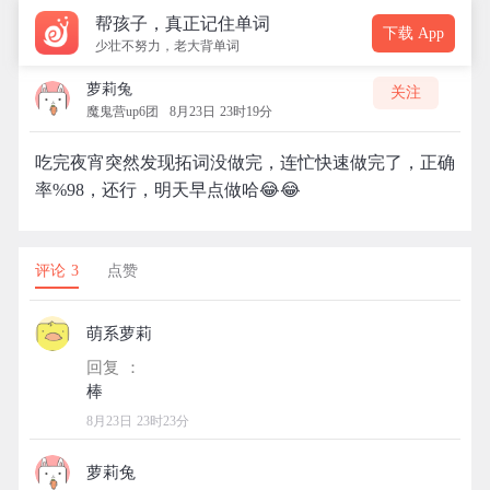
帮孩子，真正记住单词
下载 App
少壮不努力，老大背单词
萝莉兔
关注
魔鬼营up6团
8月23日 23时19分
吃完夜宵突然发现拓词没做完，连忙快速做完了，正确
率%98，还行，明天早点做哈😂😂
评论 3
点赞
萌系萝莉
回复 ：
8月23日 23时23分
萝莉兔