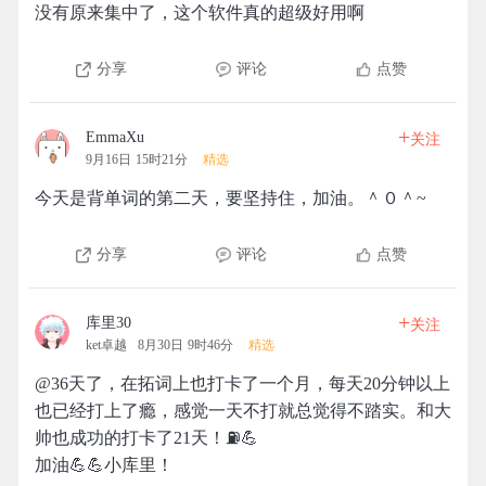
没有原来集中了，这个软件真的超级好用啊
分享
评论
点赞
+
EmmaXu
关注
9月16日 15时21分
精选
今天是背单词的第二天，要坚持住，加油。＾０＾~
分享
评论
点赞
+
库里30
关注
ket卓越
8月30日 9时46分
精选
@36天了，在拓词上也打卡了一个月，每天20分钟以上
也已经打上了瘾，感觉一天不打就总觉得不踏实。和大
帅也成功的打卡了21天！⛽️💪
加油💪💪小库里！