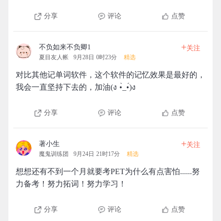
分享
评论
点赞
+
不负如来不负卿1
关注
夏目友人帐
9月28日 0时23分
精选
对比其他记单词软件，这个软件的记忆效果是最好的，
我会一直坚持下去的，加油(ง •̀_•́)ง
分享
评论
点赞
+
著小生
关注
魔鬼训练团
9月24日 21时17分
精选
想想还有不到一个月就要考PET为什么有点害怕......努
力备考！努力拓词！努力学习！
分享
评论
点赞