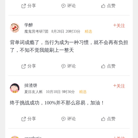
分享
评论
点赞
+
学醉
关注
魔鬼营考研7团
8月28日 20时33分
精选
背单词成瘾了，当行为成为一种习惯，就不会再有负担
了，不知不觉我能刷上一整天
分享
评论
点赞
+
掉渣饼
关注
夏目友人帐
10月18日 9时36分
精选
终于挑战成功，100%并不那么容易，加油！
分享
评论
点赞