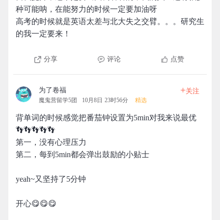
种可能呐，在能努力的时候一定要加油呀
高考的时候就是英语太差与北大失之交臂。。。研究生
的我一定要来！
分享
评论
点赞
+
为了卷福
关注
魔鬼营留学5团
10月8日 23时56分
精选
背单词的时候感觉把番茄钟设置为5min对我来说最优
👣👣👣👣👣
第一，没有心理压力
第二，每到5min都会弹出鼓励的小贴士
yeah~又坚持了5分钟
开心😋😋😋