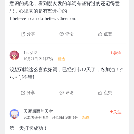
意识的规化，看到朋友发的单词有些背过的还记得意
思，心里真的是有些开心的
I believe i can do better. Cheer on!
分享
评论
点赞
+
Lucyli2
关注
10月21日 21时37分
精选
没想到我这么喜欢拓词，已经打卡12天了，💪加油！₍ᐢ
•⌄• ᐢ₎[不错]
分享
评论
点赞
+
天涯后面的天空
关注
2021考研全明星
9月16日 20时1分
精选
第一天打卡成功！