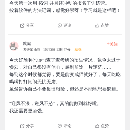
今天第一次用 拓词 并且还冲动的报名了训练营。
按着软件的方法记词，感觉好累呀！学习就是这样吧！
分享
评论
点赞
+
就庭
关注
考研加油喔
10月5日 23时47分
精选
今天好颓啊(つд⊂)查了查考研的招生情况，竞争太过于
惨烈，对自己很没有信心，感到前途一片迷茫……
每到这个时候都觉得，要是能变成猫就好了，每天吃吃
喝喝打打闹闹无忧无虑。
虽然告诉自己不要畏惧艰险，但还是本能地想要躲避。
“迎风不浪，逆风不怂”，真的能做到就好啦。
我还需要更坚强。
分享
评论
点赞