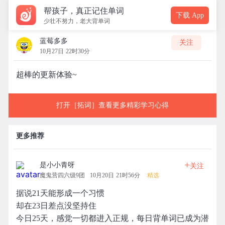
帮孩子，真正记住单词
下载 App
少壮不努力，老大背单词
蓝莓多多
关注
10月27日 22时30分
超棒的更新体验~
打开［拓词］查看更多精彩学习心得
更多推荐
+
是小小青呀
关注
魔鬼营四六级9团
10月20日 21时56分
精选
据说21天能形成一个习惯
却在23日差点没坚持住
今日25天，感觉一切都进入正规，每日背单词已成为潜