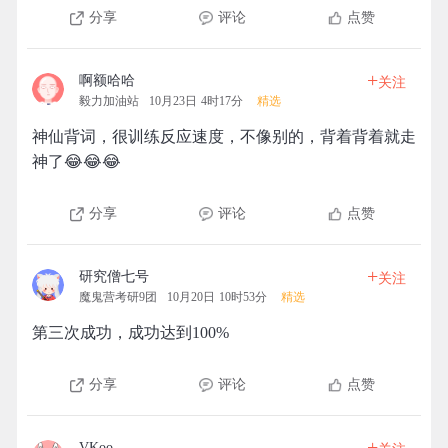
分享
评论
点赞
+
啊额哈哈
关注
毅力加油站
10月23日 4时17分
精选
神仙背词，很训练反应速度，不像别的，背着背着就走
神了😂😂😂
分享
评论
点赞
+
研究僧七号
关注
魔鬼营考研9团
10月20日 10时53分
精选
第三次成功，成功达到100%
分享
评论
点赞
+
VKoo