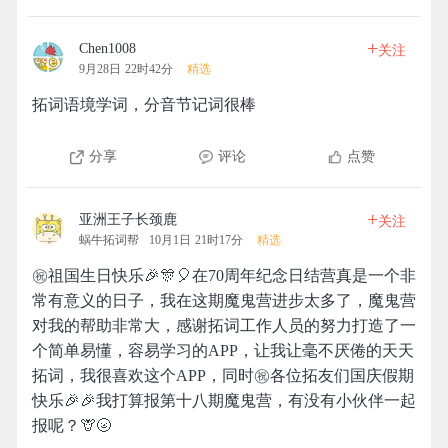
+
Chen1008
关注
9月28日 22时42分
精选
拓词语境学词，分音节记词很棒
分享
评论
点赞
+
亚洲王子长颈鹿
关注
蜗牛拓词帮
10月1日 21时17分
精选
㊗️祖国生日快乐🎉🎊🎈在70周年纪念日结营真是一个非
常有意义的日子，我在这期魔鬼营进步太多了，魔鬼营
对我的帮助非常大，感谢拓词工作人员的努力打造了一
个简单易懂，容易学习的APP，让我让毫不厌倦的天天
拓词，我很喜欢这个APP，同时㊗️各位拓友们国庆假期
快乐🎉🎉我打算报第十八期魔鬼营，有没有小伙伴一起
报呢？🦒🌝