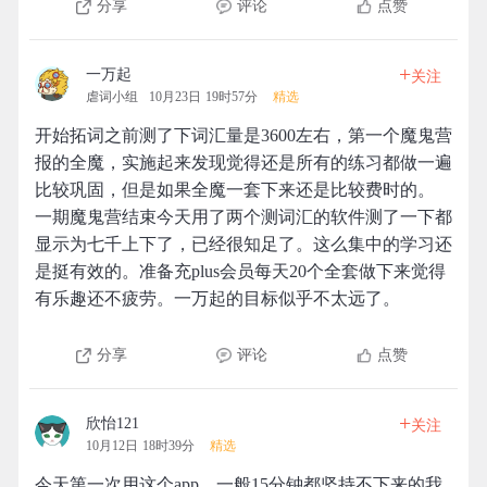
分享
评论
点赞
+
一万起
关注
虐词小组
10月23日 19时57分
精选
开始拓词之前测了下词汇量是3600左右，第一个魔鬼营
报的全魔，实施起来发现觉得还是所有的练习都做一遍
比较巩固，但是如果全魔一套下来还是比较费时的。
一期魔鬼营结束今天用了两个测词汇的软件测了一下都
显示为七千上下了，已经很知足了。这么集中的学习还
是挺有效的。准备充plus会员每天20个全套做下来觉得
有乐趣还不疲劳。一万起的目标似乎不太远了。
分享
评论
点赞
+
欣怡121
关注
10月12日 18时39分
精选
今天第一次用这个app，一般15分钟都坚持不下来的我