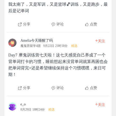
我太南了，又是军训，又是篮球🏀训练，又是跑步，最
后是记单词
分享
评论
点赞
+
Amelia今天睡醒了吗
关注
魔鬼营留学4团
9月22日 21时18分
精选
Day7 摩鬼训练营七天啦！这七天感觉自己养成了一个
背单词打卡的习惯，睡前想起来没背单词就算再困也会
把单词背完×还是希望继续保持这个习惯嘿嘿，来日可
期！
分享
评论
点赞
+
e_o
关注
8月29日 18时24分
精选