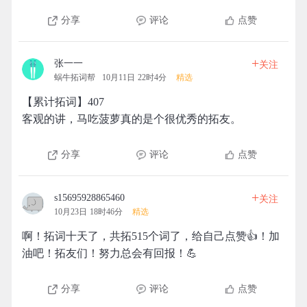
分享
评论
点赞
+
张一一
关注
蜗牛拓词帮
10月11日 22时4分
精选
【累计拓词】407
客观的讲，马吃菠萝真的是个很优秀的拓友。
分享
评论
点赞
+
s15695928865460
关注
10月23日 18时46分
精选
啊！拓词十天了，共拓515个词了，给自己点赞👍！加
油吧！拓友们！努力总会有回报！💪
分享
评论
点赞