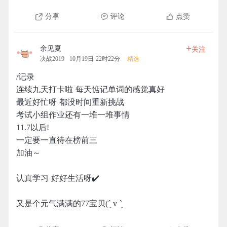
分享
评论
点赞
+
余见夏
关注
决战2019
10月19日 22时22分
精选
/记录
连续九天打卡啦 每天惦记单词的感觉真好
最近好忙呀 都没时间重新挑战
考试小组作业还有一堆一堆事情
11.7以后!
一定要一直待在榜前三
加油～
认真学习 好好生活呀✔️
又是个元气满满的77宝贝(´͈ v `͈