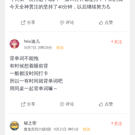
今天全神贯注的坚持了40分钟，以后继续努力💪
分享
评论
点赞
+
Wen迪儿
关注
10月7日 20时26分
精选
背单词不能拖
有时候想着睡前背
一般都没时间打卡
所以一有时间就背单词吧
用同桌一起背单词嘛～
分享
评论
点赞
+
秘之密
关注
魔鬼营四六级8团
9月21日 9时1分
精选