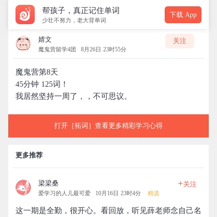
帮孩子，真正记住单词
下载 App
少壮不努力，老大背单词
婧文
关注
魔鬼营留学4团
8月26日 23时55分
魔鬼营第8天
45分钟 125词！
我居然坚持一周了，，不可思议。
打开［拓词］查看更多精彩学习心得
更多推荐
+
梁梁桑
关注
爱学习的人儿最可爱
10月16日 23时4分
精选
这一期是全勤，很开心。看回放，听见薛老师念自己名