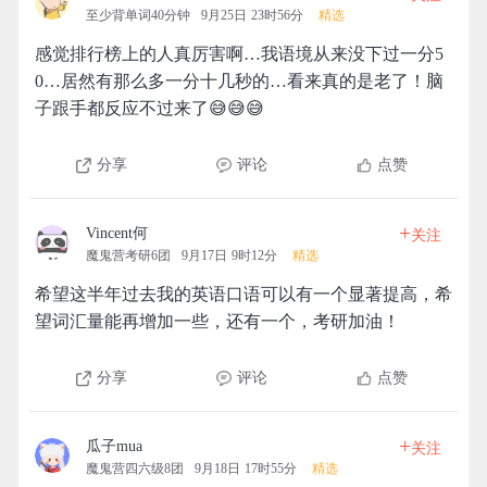
至少背单词40分钟
9月25日 23时56分
精选
感觉排行榜上的人真厉害啊…我语境从来没下过一分5
0…居然有那么多一分十几秒的…看来真的是老了！脑
子跟手都反应不过来了😅😅😅
分享
评论
点赞
+
Vincent何
关注
魔鬼营考研6团
9月17日 9时12分
精选
希望这半年过去我的英语口语可以有一个显著提高，希
望词汇量能再增加一些，还有一个，考研加油！
分享
评论
点赞
+
瓜子mua
关注
魔鬼营四六级8团
9月18日 17时55分
精选