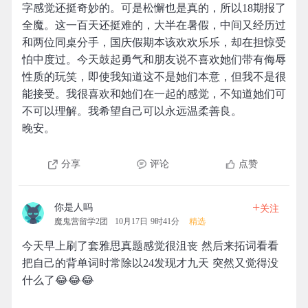
字感觉还挺奇妙的。可是松懈也是真的，所以18期报了
全魔。这一百天还挺难的，大半在暑假，中间又经历过
和两位同桌分手，国庆假期本该欢欢乐乐，却在担惊受
怕中度过。今天鼓起勇气和朋友说不喜欢她们带有侮辱
性质的玩笑，即使我知道这不是她们本意，但我不是很
能接受。我很喜欢和她们在一起的感觉，不知道她们可
不可以理解。我希望自己可以永远温柔善良。
晚安。
分享
评论
点赞
+
你是人吗
关注
魔鬼营留学2团
10月17日 9时41分
精选
今天早上刷了套雅思真题感觉很沮丧 然后来拓词看看
把自己的背单词时常除以24发现才九天 突然又觉得没
什么了😂😂😂