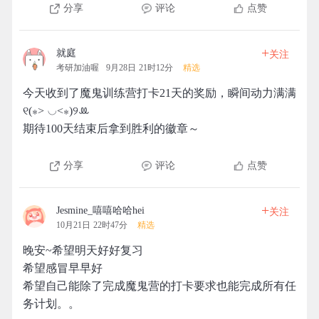
分享
评论
点赞
+
就庭
关注
考研加油喔
9月28日 21时12分
精选
今天收到了魔鬼训练营打卡21天的奖励，瞬间动力满满
୧(⁎˃ ◡˂⁎)୨ꔛ
期待100天结束后拿到胜利的徽章～
分享
评论
点赞
+
Jesmine_嘻嘻哈哈hei
关注
10月21日 22时47分
精选
晚安~希望明天好好复习
希望感冒早早好
希望自己能除了完成魔鬼营的打卡要求也能完成所有任
务计划。。