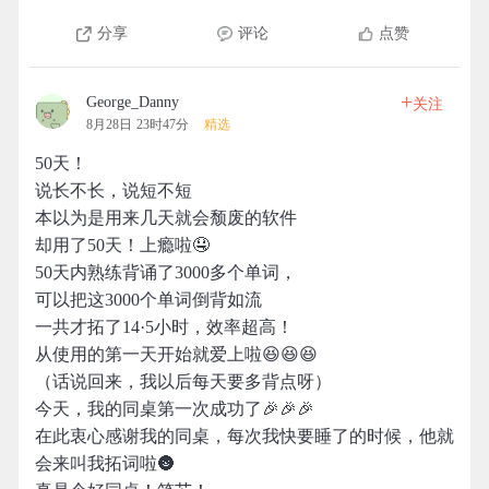
分享
评论
点赞
+
George_Danny
关注
8月28日 23时47分
精选
50天！
说长不长，说短不短
本以为是用来几天就会颓废的软件
却用了50天！上瘾啦🤤
50天内熟练背诵了3000多个单词，
可以把这3000个单词倒背如流
一共才拓了14·5小时，效率超高！
从使用的第一天开始就爱上啦😆😆😆
（话说回来，我以后每天要多背点呀）
今天，我的同桌第一次成功了🎉🎉🎉
在此衷心感谢我的同桌，每次我快要睡了的时候，他就
会来叫我拓词啦🌚