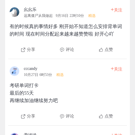
+
幺幺乐
关注
远离僵尸从我做起
9月16日 22时10分
精选
有的时候真的事情好多 刚开始不知道怎么安排背单词
的时间 现在时间分配起来越来越赞赞啦 好开心吖
分享
评论
点赞
+
cccandy
关注
10月27日 6时53分
精选
考研单词打卡
最后的55天
再继续加油继续努力吧
分享
评论
点赞