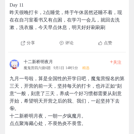
Day 11
昨天很晚打卡，2点睡觉，终于午休居然还睡不着，现
在在自习室看书又有点困，在学习一会儿，就回去洗
漱，洗衣服，今天早点休息，明天好好刷刷刷
分享
评论
点赞
+
十二新桥明夜月
关注
魔鬼营四六级6团
9月1日 14时1分
精选
九月一号啦，算是全国性的开学日吧，魔鬼营报名的第
三天，开营的前一天，坚持每天的打卡，也许正如“刻
意”一般，刻意了三天，养成一个好习惯都需要从刻意
开始，希望明天开营之后的我、我们，一起坚持下去
🤪。
十二新桥明月夜，一朝一夕疯魔月。
点点聚海藏心处，不畏热炎不畏雪。