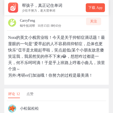
帮孩子，真正记住单词
下载 App
少壮不努力，老大背单词
CarryFeng
关注
蜗牛拓词帮
10月15日 8时43分
Nora的英文小栈营业啦！今天是关于抑郁症滴话题！最
显眼的一句是"爱早起的人不容易得抑郁症，总体也更
快乐"👏🐰是太能起早啦，笑点超低(某个小朋友故意傻
笑逗我，我居然笑的停不下来)😂，想想咋过都是一
天，何不乐呵呵滴！于是乎上班路上哼着小曲儿，浪里
个浪～
另外:考研er们加油哦！你努力的过程是最美滴！
评论 12
点赞
小松鼠松松