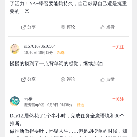
了活力！YA~學習要能夠持久，自己鼓勵自己還是挺重
要的！😉
分享
评论
点赞
+
s15701873616584
关注
10月6日 10时12分
精选
慢慢的摸到了一点背单词的感觉，继续加油
分享
评论
点赞
+
云移
关注
魔鬼营up9团
9月9日 9时38分
精选
Day12.居然花了1个半小时，完成任务全魔语境和30个
推断。
做推断做得要吐，怀疑人生……但是刷榜单的时候，却