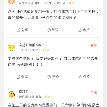
魔鬼营考研11团
10月12日 22时13分
精选
昨天用心把单词复习一遍，打卡成功并且上了世界榜，
真的超开心，谢谢小伙伴们的建议和激励
分享
评论
点赞
+
奋起直追的Ariel
关注
9月18日 22时9分
精选
受够这个单位了 我要好好加油 让自己体体面面的离开
这里 考研顺利！！！
分享
评论
点赞
+
肖菡乔
关注
10月6日 14时38分
精选
在第二天的听力练习里遇到前一天背到的单词实在是太