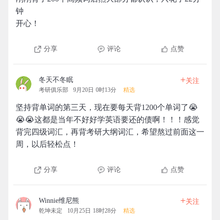
钟
开心！
分享
评论
点赞
+
冬天不冬眠
关注
考研俱乐部
9月20日 0时13分
精选
坚持背单词的第三天，现在要每天背1200个单词了😭
😭😭这都是当年不好好学英语要还的债啊！！！感觉
背完四级词汇，再背考研大纲词汇，希望熬过前面这一
周，以后轻松点！
分享
评论
点赞
+
Winnie维尼熊
关注
乾坤未定
10月25日 18时28分
精选