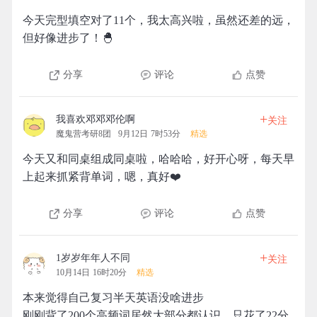
今天完型填空对了11个，我太高兴啦，虽然还差的远，
但好像进步了！🐣
分享
评论
点赞
+
我喜欢邓邓邓伦啊
关注
魔鬼营考研8团
9月12日 7时53分
精选
今天又和同桌组成同桌啦，哈哈哈，好开心呀，每天早
上起来抓紧背单词，嗯，真好❤️
分享
评论
点赞
+
1岁岁年年人不同
关注
10月14日 16时20分
精选
本来觉得自己复习半天英语没啥进步
刚刚背了200个高频词居然大部分都认识，只花了22分