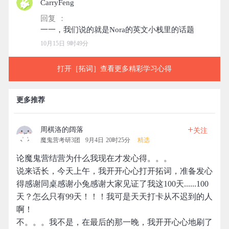
CarryFeng
回复 ：
10月15日 9时49分
打开［拓词］查看更多精彩学习心得
更多推荐
+
周棋洛的阔落
关注
魔鬼营考研3团
9月4日 20时25分
精选
论魔鬼营结营为什么我现在才发心得。。。
说来话长，今天上午，我开开心心打开拓词，准备发心
得感谢同桌感谢小兔感谢大家见证了我这100天......100
天？怎么只有99天！！！我可是天天打卡从不迟到的人
啊！
不。。。我不是，在最后的那一晚，我开开心心地刷了