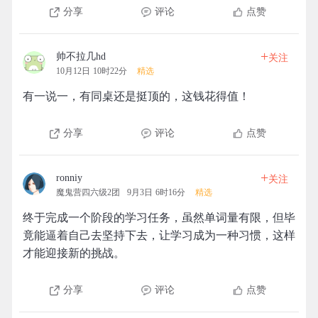
分享
评论
点赞
+
帅不拉几hd
关注
10月12日 10时22分
精选
有一说一，有同桌还是挺顶的，这钱花得值！
分享
评论
点赞
+
ronniy
关注
魔鬼营四六级2团
9月3日 6时16分
精选
终于完成一个阶段的学习任务，虽然单词量有限，但毕
竟能逼着自己去坚持下去，让学习成为一种习惯，这样
才能迎接新的挑战。
分享
评论
点赞