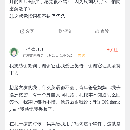
月的PLUS会员，感觉很不错2、因为只剩2天了3、怕同
桌解散了）
总之感觉拓词很不错👏👏👏
分享
评论
点赞
+
小草莓贝贝
关注
向左走向右走
8月28日 10时52分
精选
我想感谢拓词，谢谢它让我爱上英语，谢谢它让我坚持
下去。
想起六岁的我，什么英语都不会，当年爸爸妈妈带我去
澳洲旅游，有一个外国人问我路，我根本不知道怎么回
答他，我连听都听不懂。他最后跟我说：“It's OK,thank
you!”我感觉我丢脸了。
在我十岁的时候，妈妈给我用了拓词这个软件，这就是