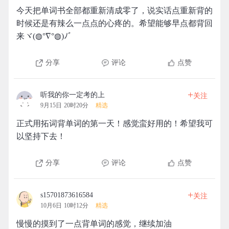
今天把单词书全部都重新清成零了，说实话点重新背的
时候还是有辣么一点点的心疼的。希望能够早点都背回
来ヾ(◍°∇°◍)ﾉﾞ
分享
评论
点赞
+
听我的你一定考的上
关注
9月15日 20时20分
精选
正式用拓词背单词的第一天！感觉蛮好用的！希望我可
以坚持下去！
分享
评论
点赞
+
s15701873616584
关注
10月6日 10时12分
精选
慢慢的摸到了一点背单词的感觉，继续加油