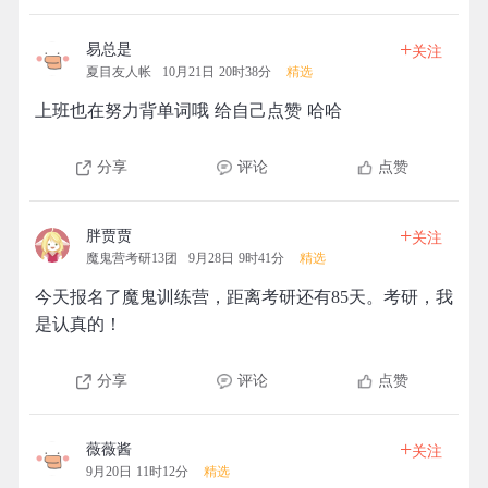
+
易总是
关注
夏目友人帐
10月21日 20时38分
精选
上班也在努力背单词哦 给自己点赞 哈哈
分享
评论
点赞
+
胖贾贾
关注
魔鬼营考研13团
9月28日 9时41分
精选
今天报名了魔鬼训练营，距离考研还有85天。考研，我
是认真的！
分享
评论
点赞
+
薇薇酱
关注
9月20日 11时12分
精选