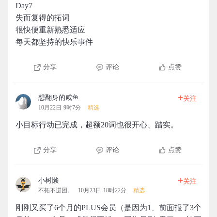
Day7
失而复得的拓词
很快便重新熟悉适应
每天都坚持的快乐事件
分享
评论
点赞
+
想翻身的咸鱼
关注
10月22日 9时7分
精选
小目标行动已完成，超额20词也很开心、踏实。
分享
评论
点赞
+
小树懒
关注
不拓不进团。
10月23日 18时22分
精选
刚刚又买了6个月的PLUS会员（是因为1、前面报了3个