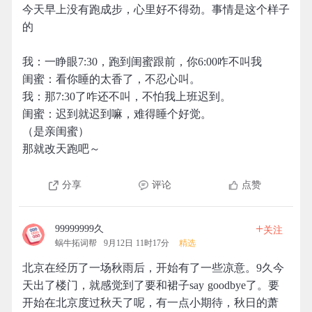
今天早上没有跑成步，心里好不得劲。事情是这个样子
的
我：一睁眼7:30，跑到闺蜜跟前，你6:00咋不叫我
闺蜜：看你睡的太香了，不忍心叫。
我：那7:30了咋还不叫，不怕我上班迟到。
闺蜜：迟到就迟到嘛，难得睡个好觉。
（是亲闺蜜）
那就改天跑吧～
分享
评论
点赞
+
99999999久
关注
蜗牛拓词帮
9月12日 11时17分
精选
北京在经历了一场秋雨后，开始有了一些凉意。9久今
天出了楼门，就感觉到了要和裙子say goodbye了。要
开始在北京度过秋天了呢，有一点小期待，秋日的萧