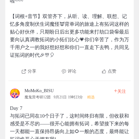
啦~~~
【词根+音节】双管齐下，从听、读、理解、联想、记
忆多角度制伏生词魔怪👿背单词的旅途上有拓词这样的
贴心好伙伴，只期盼日后出更多功能来打劫口袋🤪最后
要向认真调教拓词的小拓们比心💗你们辛苦了，作为万
千用户之一的我好想好想和你们一直走下去鸭，共同见
证拓词的时代🎉🎊🎈
分享
评论
点赞
+
MoMoKo_BISU
关注
魔鬼营考研12团
9月21日 19时23分
精选
Day 7
与拓词已同在10个日子了，这时间终归有限，但收获和
感受是不尽的——很开心能拥有拓词，希望接下来的每
一天都能一直保持昂扬向上如🌻一般的态度，最终能让