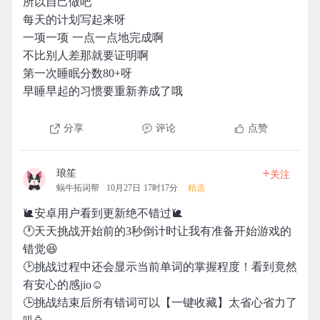
所以自己做吧
每天的计划写起来呀
一项一项 一点一点地完成啊
不比别人差那就要证明啊
第一次睡眠分数80+呀
早睡早起的习惯要重新养成了哦
分享
评论
点赞
+
琅笙
关注
蜗牛拓词帮
10月27日 17时17分
精选
🐌安卓用户看到更新绝不错过🐌
🕐天天挑战开始前的3秒倒计时让我有准备开始游戏的
错觉😆
🕑挑战过程中还会显示当前单词的掌握程度！看到竟然
有安心的感jio☺️
🕒挑战结束后所有错词可以【一键收藏】太省心省力了