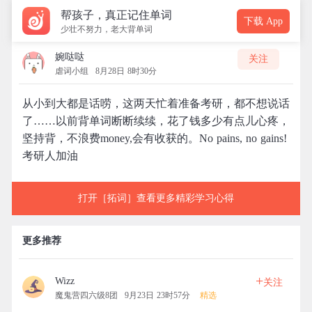
帮孩子，真正记住单词
下载 App
少壮不努力，老大背单词
婉哒哒
关注
虐词小组
8月28日 8时30分
从小到大都是话唠，这两天忙着准备考研，都不想说话
了……以前背单词断断续续，花了钱多少有点儿心疼，
坚持背，不浪费money,会有收获的。No pains, no gains!
考研人加油
打开［拓词］查看更多精彩学习心得
更多推荐
+
Wizz
关注
魔鬼营四六级8团
9月23日 23时57分
精选