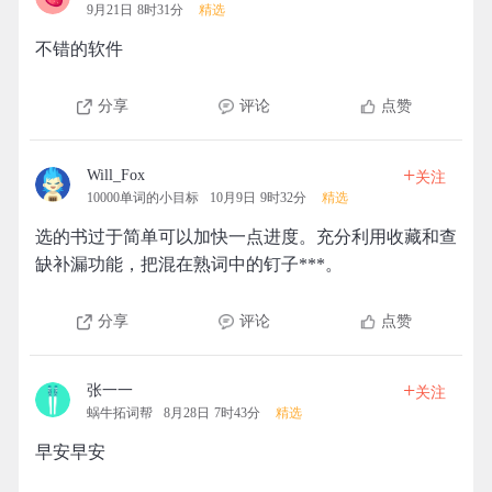
9月21日 8时31分
精选
不错的软件
分享
评论
点赞
+
Will_Fox
关注
10000单词的小目标
10月9日 9时32分
精选
选的书过于简单可以加快一点进度。充分利用收藏和查
缺补漏功能，把混在熟词中的钉子***。
分享
评论
点赞
+
张一一
关注
蜗牛拓词帮
8月28日 7时43分
精选
早安早安