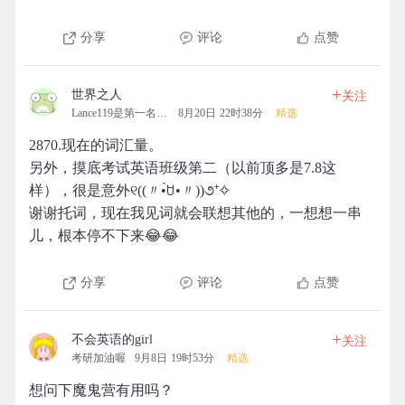
分享
评论
点赞
+
世界之人
关注
Lance119是第一名的拓团
8月20日 22时38分
精选
2870.现在的词汇量。
另外，摸底考试英语班级第二（以前顶多是7.8这
样），很是意外୧((〃•̀ꇴ•〃))૭⁺✧
谢谢托词，现在我见词就会联想其他的，一想想一串
儿，根本停不下来😂😂
分享
评论
点赞
+
不会英语的girl
关注
考研加油喔
9月8日 19时53分
精选
想问下魔鬼营有用吗？