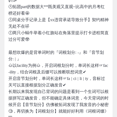
叭🥳
🕓拓团part的数据大**既美观又直观~比高中的月考红
榜还好看🤩
🕔同桌分手记录上是【xx违背承诺导致分手】契约精神
无处不在🤣
🕕两只小蜗牛举着小红旗站在角落里提示打卡进程简直
过分可爱🤓
最想吹爆的是背单词时的『词根划分: -』和『音节划
分: | 』
🌰以facility为例🌰，开启词根划分时，单词长这样☞fac
-ility，结合词根及后缀可以推断联想词意✔
开启音节划分时，单词长这样☞fa | ci | li | ty，音标过
关可以直接根据划分正确发音✔
长期以来我发现自己背词的问题是看到一个生词可以根
据拼写正确发音，但不能确定具体词意，今天背词的时
候开启【音节划分】仿佛被拓词发现了我发音的小秘密
🧐，再切换为【词根划分】就能好好利用《词根词缀》