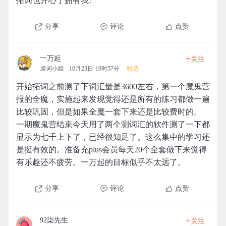
拓词也开心于拥有我!
分享
评论
点赞
+
一万起
关注
虐词小组
10月23日 19时57分
精选
开始拓词之前测了下词汇量是3600左右，第一个魔鬼营
报的全魔，实施起来发现觉得还是所有的练习都做一遍
比较巩固，但是如果全魔一套下来还是比较费时的。
一期魔鬼营结束今天用了两个测词汇的软件测了一下都
显示为七千上下了，已经很知足了。这么集中的学习还
是挺有效的。准备充plus会员每天20个全套做下来觉得
有乐趣还不疲劳。一万起的目标似乎不太远了。
分享
评论
点赞
+
92柒先生
关注