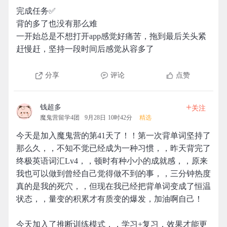
完成任务✅
背的多了也没有那么难
一开始总是不想打开app感觉好痛苦，拖到最后关头紧
赶慢赶，坚持一段时间后感觉从容多了
分享
评论
点赞
+
钱超多
关注
魔鬼营留学4团
9月28日 10时42分
精选
今天是加入魔鬼营的第41天了！！第一次背单词坚持了
那么久，，不知不觉已经成为一种习惯，，昨天背完了
终极英语词汇Lv4，，顿时有种小小的成就感，，原来
我也可以做到曾经自己觉得做不到的事，，三分钟热度
真的是我的死穴，，但现在我已经把背单词变成了恒温
状态，，量变的积累才有质变的爆发，加油啊自己！
今天加入了推断训练模式，，学习+复习，效果才能更