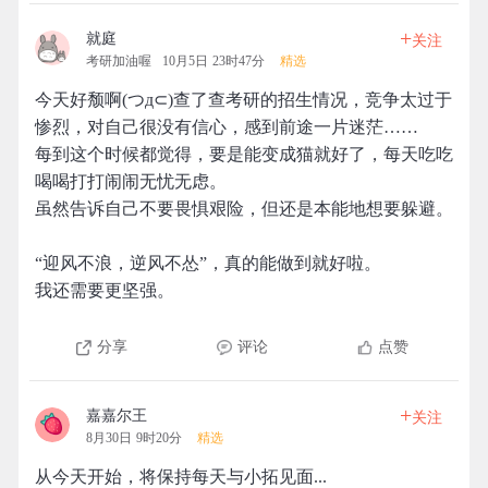
+
就庭
关注
考研加油喔
10月5日 23时47分
精选
今天好颓啊(つд⊂)查了查考研的招生情况，竞争太过于
惨烈，对自己很没有信心，感到前途一片迷茫……
每到这个时候都觉得，要是能变成猫就好了，每天吃吃
喝喝打打闹闹无忧无虑。
虽然告诉自己不要畏惧艰险，但还是本能地想要躲避。
“迎风不浪，逆风不怂”，真的能做到就好啦。
我还需要更坚强。
分享
评论
点赞
+
嘉嘉尔王
关注
8月30日 9时20分
精选
从今天开始，将保持每天与小拓见面...