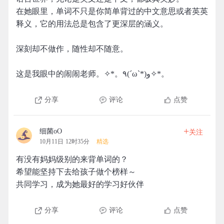
在她眼里，单词不只是你简单背过的中文意思或者英英
释义，它的用法总是包含了更深层的涵义。
深刻却不做作，随性却不随意。
这是我眼中的闹闹老师。✧*。٩(ˊωˋ*)و✧*。
分享
评论
点赞
+
细菌oO
关注
10月11日 12时35分
精选
有没有妈妈级别的来背单词的？
希望能坚持下去给孩子做个榜样～
共同学习，成为她最好的学习好伙伴
分享
评论
点赞