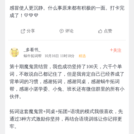
感冒使人更沉静。什么事原来都有积极的一面。打卡完
成了！💛💚💜
分享
评论
点赞
+
_多看书_
关注
蜗牛拓词帮
10月16日 11时18分
精选
第十期魔鬼营结营，我也成功坚持了100天，六千个单
词，不敢说自己都记住了，但是我肯定自己已经养成了
背单词的习惯，感谢拓词，感谢同桌，感谢蜗牛拓词
帮，感谢小湛学委、小兔、班长还有微信群里的所有小
伙伴。
拓词这套魔鬼营+同桌+拓团+语境的模式我很喜欢，先
通过3种方式激励你坚持，再结合语境训练让你记得更
牢。