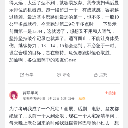
得太远，太远了达不到，就容易放弃。我专挑扫码后显
示排位的机器跑。跑一段超过一个，有成就感，容易越
过瓶颈。最近基本都路到最远的第一，也不多，一般10
公里多点就行。今天跑过第二9公里多点时，一下显示
前面第一是13.44，这就远了，想想又不用和人呕气，
坚持坚持破个记录也就算了。适可而止，不能让身体受
伤。继续努力，13，14，15都会达到，不必急于一时。
设定合理的目标，贵在坚持。龟兔赛跑以恒心取胜。
加油啊，各位煎熬中的拓友们✊✊✊
分享
评论
点赞
+
背啥单词
关注
魔鬼营考研9团
9月29日 16时52分
精选
为了考研我成了一个死宅！画展、话剧、电影、盆友都
绝缘了…以前一个人到处浪，现在一个人宅家啃单词…
每天晚上老公回来的时候我就摇着尾巴朝他扑过去，想