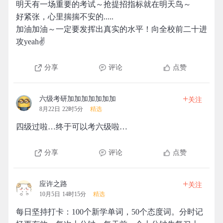
明天有一场重要的考试～抢提招指标就在明天鸟～
好紧张，心里揣揣不安的.....
加油加油～一定要发挥出真实的水平！向全校前二十进
攻yeah✌️
分享
评论
点赞
+
六级考研加加加加加加加
关注
8月22日 22时5分
精选
四级过啦…终于可以考六级啦…
分享
评论
点赞
+
应许之路
关注
10月5日 14时15分
精选
每日坚持打卡：100个新学单词，50个态度词。分时记