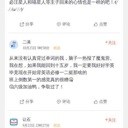
必汪星人和喵星人等主子回来的心情也是一样的吧！⁄(⁄
⁄ ⁄ω⁄ ⁄ ⁄)⁄
分享
评论
点赞
+
二满
关注
10月25日 9时58分
精选
从来没有认真背过单词的我，脑子一热报了魔鬼营。
我在想，如果我能回到十五岁，我一定要我好好学英
毕竟现在开始背英语必修一二挺那啥的
班上倒数第一的感觉真的很糟🤐
🤔六级加油鸭，争取过了！
分享
评论
点赞
+
让石
关注
9月22日 23时27分
精选