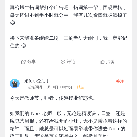
再给蜗牛拓词帮打个广告吧，拓词第一帮，团规严格，
每天拓词不到半小时就分手，我有几次偷懒就被清掉了
😂
接下来我准备继续二刷，三刷考研大纲词，我一定能记
住的 😊
分享
评论
点赞
+
拓词小兔助手
关注
一起拓词呀
9月10日 11时9分
精选
今天是教师节，师者，传道授业解惑也。
如我们的 Nora 老师一般，无论是精读课，日签，还是
魔鬼营周报，还有给我开的小灶，无不是秉承着这样的
精神。而且，她总是可以轻而易举地带你进去 Nora 的
语言世界，无论是英文还是中文，都极其美妙。