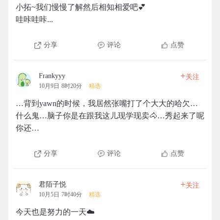
小拓~我们慢慢了解然后相知相爱吧💕
哇咔哇咔...
分享
评论
点赞
+
Frankyyy
关注
10月9日 8时20分
精选
…背到yawn的时候，我居然张嘴打了个大大的哈欠…
什么鬼…脑子你是在跟我这儿现学现卖🐴…秀起来了呢
你还…
分享
评论
点赞
+
君陌子悦
关注
10月5日 7时40分
精选
今天也是努力的一天☁️