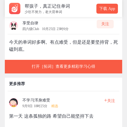
帮孩子，真正记住单词
下载 App
少壮不努力，老大背单词
享受自律
关注
四六级Club
10月25日 23时6分
今天的单词好多啊。有点难受，但是还是要坚持背，死
磕到底。
打开［拓词］查看更多精彩学习心得
更多推荐
+
不学习浑身难受
关注
9月9日 18时25分
精选
第一天 这条孤独的路 希望自己能坚持下去