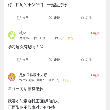
好！拓词的小伙伴们，一起坚持呀！
分享
评论
点赞
+
筱林
关注
魔鬼营up10团
10月19日 10时17分
精选
学习这么有趣啊！😊
分享
评论
点赞
+
是你的哆啦小皮呀
关注
蜗牛拓词帮
10月20日 0时37分
精选
看到一句话很有感触：
我喜欢能带给我正面影响的人，
正面影响不代表对方有多棒，