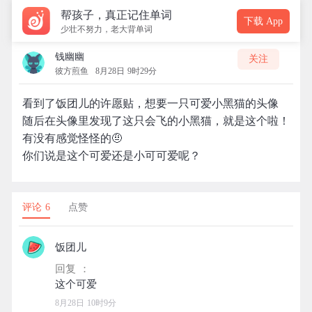
帮孩子，真正记住单词
下载 App
少壮不努力，老大背单词
钱幽幽
关注
彼方煎鱼
8月28日 9时29分
看到了饭团儿的许愿贴，想要一只可爱小黑猫的头像
随后在头像里发现了这只会飞的小黑猫，就是这个啦！
有没有感觉怪怪的🤨
你们说是这个可爱还是小可可爱呢？
评论 6
点赞
饭团儿
回复 ：
8月28日 10时9分