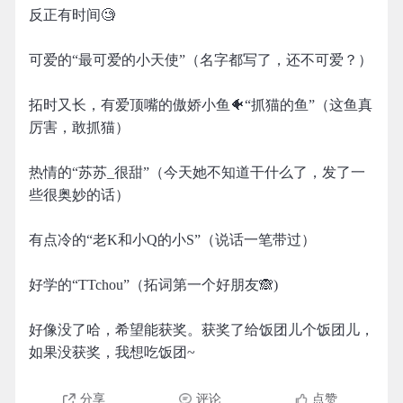
反正有时间🧐
可爱的“最可爱的小天使”（名字都写了，还不可爱？）
拓时又长，有爱顶嘴的傲娇小鱼🐠“抓猫的鱼”（这鱼真
厉害，敢抓猫）
热情的“苏苏_很甜”（今天她不知道干什么了，发了一
些很奥妙的话）
有点冷的“老K和小Q的小S”（说话一笔带过）
好学的“TTchou”（拓词第一个好朋友🙈)
好像没了哈，希望能获奖。获奖了给饭团儿个饭团儿，
如果没获奖，我想吃饭团~
分享
评论
点赞