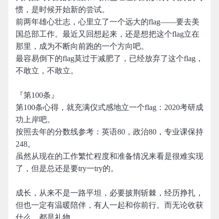
惯，是时候开始新的尝试。
前两年雄心壮志，心里立了一个远大的flag——要去美
国总部工作。最近又回想起来，还是想把这个flag立在
那里，成为不断向前跑的一个方向吧。
最容易倒下的flag莫过于减肥了，已经放弃了这个flag，
不敢立，不敢立。
『第100条』
第100条心得，就充满仪式感地立一个flag：2020考研成
功上岸吧。
按照去年的分数线参考：英语80，政治80，专业课保持
248。
虽然从现在的工作繁忙程度和准备情况来看是很难实现
了，但是总还是要try一try的。
成长，从来不是一路平坦，必要披荆斩棘，经历挣扎，
但也一定有温暖陪伴，有人一起和你前行。而无论收获
什么，都是礼物。