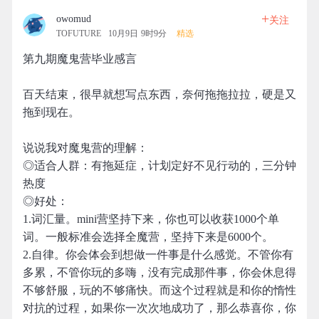
+
owomud
关注
TOFUTURE
10月9日 9时9分
精选
第九期魔鬼营毕业感言
百天结束，很早就想写点东西，奈何拖拖拉拉，硬是又
拖到现在。
说说我对魔鬼营的理解：
◎适合人群：有拖延症，计划定好不见行动的，三分钟
热度
◎好处：
1.词汇量。mini营坚持下来，你也可以收获1000个单
词。一般标准会选择全魔营，坚持下来是6000个。
2.自律。你会体会到想做一件事是什么感觉。不管你有
多累，不管你玩的多嗨，没有完成那件事，你会休息得
不够舒服，玩的不够痛快。而这个过程就是和你的惰性
对抗的过程，如果你一次次地成功了，那么恭喜你，你