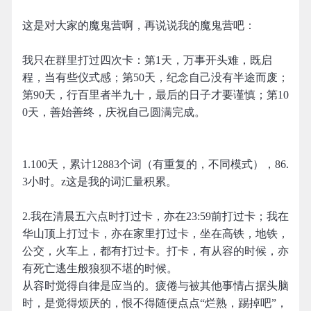
这是对大家的魔鬼营啊，再说说我的魔鬼营吧：
我只在群里打过四次卡：第1天，万事开头难，既启
程，当有些仪式感；第50天，纪念自己没有半途而废；
第90天，行百里者半九十，最后的日子才要谨慎；第10
0天，善始善终，庆祝自己圆满完成。
1.100天，累计12883个词（有重复的，不同模式），86.
3小时。z这是我的词汇量积累。
2.我在清晨五六点时打过卡，亦在23:59前打过卡；我在
华山顶上打过卡，亦在家里打过卡，坐在高铁，地铁，
公交，火车上，都有打过卡。打卡，有从容的时候，亦
有死亡逃生般狼狈不堪的时候。
从容时觉得自律是应当的。疲倦与被其他事情占据头脑
时，是觉得烦厌的，恨不得随便点点“烂熟，踢掉吧”，