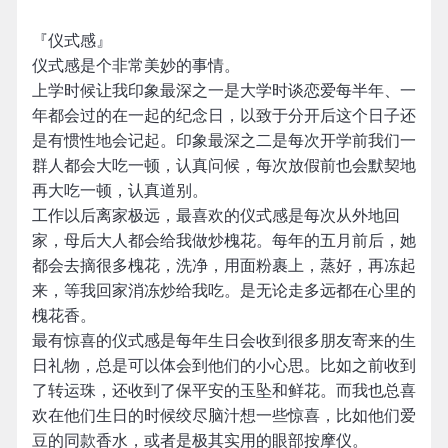
『仪式感』
仪式感是个非常美妙的事情。
上学时候让我印象最深之一是大学时谈恋爱每半年、一
年都会过的在一起的纪念日，以致于分开后这个日子还
是有惯性地会记起。印象最深之二是每次开学前我们一
群人都会大吃一顿，认真问候，每次放假前也会默契地
再大吃一顿，认真道别。
工作以后离家极远，最喜欢的仪式感是每次从外地回
家，母后大人都会给我做炒槐花。每年的五月前后，她
都会去摘很多槐花，洗净，用面粉裹上，蒸好，再冻起
来，等我回家消冻炒给我吃。是无论走多远都在心里的
槐花香。
最有惊喜的仪式感是每年生日会收到很多朋友寄来的生
日礼物，总是可以体会到他们的小心思。比如之前收到
了转运珠，还收到了保平安的玉坠和鲜花。而我也总喜
欢在他们生日的时候绞尽脑汁想一些惊喜，比如他们爱
豆的同款香水，或者是极其实用的眼部按摩仪。