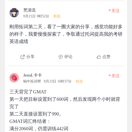
+
梵清流
关注
9月21日 9时52分
精选
刚用拓词第二天，看了一圈大家的分享，感觉功能好多
的样子，我要慢慢探索了，争取通过托词提高我的考研
英语成绩
分享
评论
点赞
+
JesssL卡卡
关注
蜗牛拓词帮
8月23日 16时37分
精选
三天背完了GMAT
第一天把目标设置到了600词，然后发现两个小时就背
完了
第二天直接设置到了990。
GMAT词汇终结者：
满分2060词，仍需训练442词