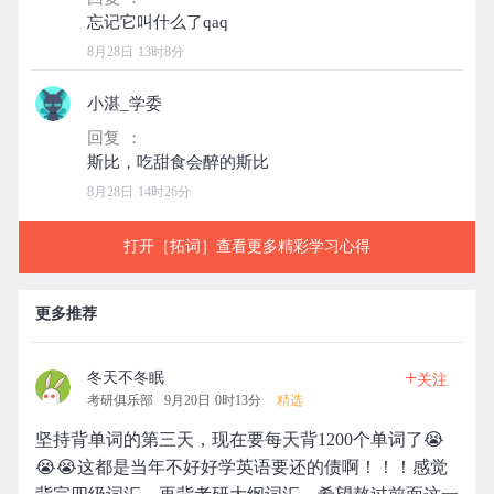
8月28日 13时8分
小湛_学委
回复 ：
8月28日 14时26分
打开［拓词］查看更多精彩学习心得
更多推荐
+
冬天不冬眠
关注
考研俱乐部
9月20日 0时13分
精选
坚持背单词的第三天，现在要每天背1200个单词了😭
😭😭这都是当年不好好学英语要还的债啊！！！感觉