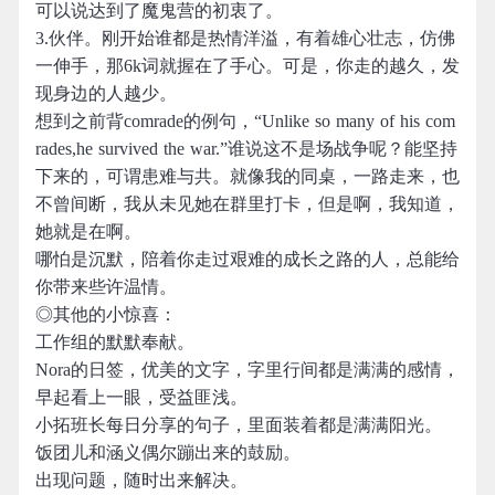
可以说达到了魔鬼营的初衷了。
3.伙伴。刚开始谁都是热情洋溢，有着雄心壮志，仿佛
一伸手，那6k词就握在了手心。可是，你走的越久，发
现身边的人越少。
想到之前背comrade的例句，“Unlike so many of his com
rades,he survived the war.”谁说这不是场战争呢？能坚持
下来的，可谓患难与共。就像我的同桌，一路走来，也
不曾间断，我从未见她在群里打卡，但是啊，我知道，
她就是在啊。
哪怕是沉默，陪着你走过艰难的成长之路的人，总能给
你带来些许温情。
◎其他的小惊喜：
工作组的默默奉献。
Nora的日签，优美的文字，字里行间都是满满的感情，
早起看上一眼，受益匪浅。
小拓班长每日分享的句子，里面装着都是满满阳光。
饭团儿和涵义偶尔蹦出来的鼓励。
出现问题，随时出来解决。