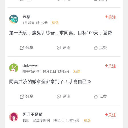
+
云移
关注
8月29日 3时40分
精选
第一天玩，魔鬼训练营，求同桌。目标100天，返费
分享
评论
点赞
+
sinkwww
关注
蜗牛拓词帮
10月11日 13时5分
精选
同桌共济的徽章全都拿到了！恭喜自己☺️
分享
评论
点赞
+
阿旺不是猫
关注
我们一起过专四啊
8月28日 10时42分
精选