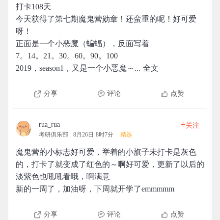
打卡108天
今天获得了第七期魔鬼营勋章！还蛮重的呢！好可爱
呀！
正面是一个小恶魔（蝙蝠），反面写着
7。14。21。30。60。90。100
2019，season1，又是一个小恶魔～... 全文
分享
评论
点赞
+
rua_rua
关注
考研俱乐部
8月26日 8时7分
精选
魔鬼营的小标志好可爱，举着的小旗子未打卡是灰色
的，打卡了就变成了红色的～啊好可爱，更新了以后的
淡紫色也吼吼看哦，啊满意
新的一周了，加油呀，下周就开学了emmmmm
分享
评论
点赞