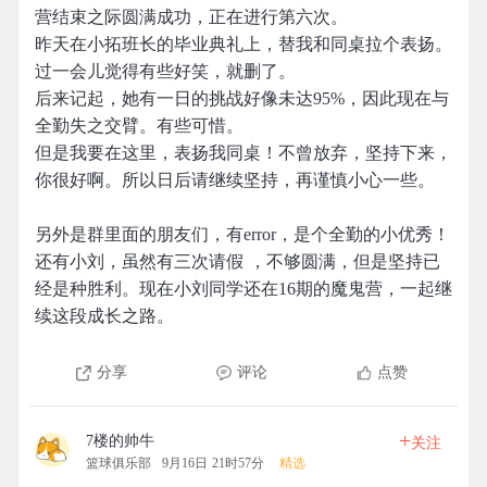
营结束之际圆满成功，正在进行第六次。
昨天在小拓班长的毕业典礼上，替我和同桌拉个表扬。
过一会儿觉得有些好笑，就删了。
后来记起，她有一日的挑战好像未达95%，因此现在与
全勤失之交臂。有些可惜。
但是我要在这里，表扬我同桌！不曾放弃，坚持下来，
你很好啊。所以日后请继续坚持，再谨慎小心一些。
另外是群里面的朋友们，有error，是个全勤的小优秀！
还有小刘，虽然有三次请假 ，不够圆满，但是坚持已
经是种胜利。现在小刘同学还在16期的魔鬼营，一起继
续这段成长之路。
分享
评论
点赞
+
7楼的帅牛
关注
篮球俱乐部
9月16日 21时57分
精选