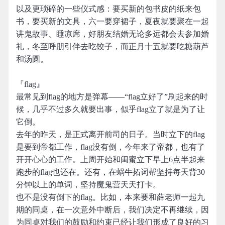
以及更琐碎的一些仪式感：要买新的包书皮的纸来包
书，要买新的文具，六一要穿裙子，夏夜就要聚在一起
讲鬼故事、睡凉席，好朋友结婚无论多远都会去参加婚
礼，冬至呼朋引伴去吃饺子，而正月十五就要吃糖葫芦
和汤圆。
『flag』
最常见到flag的地方是弹幕——“flag立好了”刷起来的时
候，几乎不过多久就要出事，似乎flag立了就是为了让
它倒。
去年的昨天，是正式离开前司的日子。当时立下的flag
是要到帝都工作，flag没有倒，今年来了帝都，也有了
开开心心的工作。上周开始和闺蜜立下早上6点半起来
跑步的flag也还在。还有，在蜗牛拓词帮坚持每天背30
分钟以上的单词，坚持魔鬼营天天打卡。
也不是没有倒下的flag。比如，本来要和薛老师一起九
期的同桌，在一次意外中断后，我们决定不再继续，因
为同桌对我们的鼓励和约束已经让我们形成了良好的习