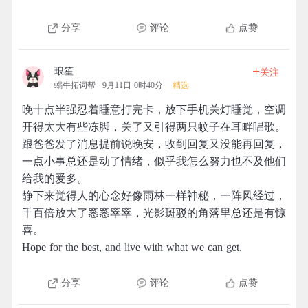
分享
评论
点赞
+
琅笙
关注
蜗牛拓词帮
9月11日 0时40分
精选
晚十点半强忍着睡意打完卡，放下手机关灯睡觉，空调
开得太大有些冻脚，关了又引得两只蚊子在耳畔唱歌。
跟爸爸发了消息提前说晚安，收到回复又没能再回复，
一点小事总还是动了情绪，似乎我怎么努力也不及他们
给我的爱多。
静下来觉得人的心念好像雨林一样神秘，一阵风经过，
千百倍放大了窸窸窣窣，光影斑驳的角落里总还是有惊
喜。
Hope for the best, and live with what we can get.
分享
评论
点赞