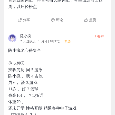
背完四级词汇，再背考研大纲词汇，希望熬过前面这一
周，以后轻松点！
分享
评论
点赞
+
陈小疯
关注
20天速疯班
10月5日 8时17分
精选
陈小疯老心得集合
你 6.聊天
投职简历 问 5.游泳
陈小疯， 我 4.吉他
男♂， 爱 3.游戏
11岁， 好 2.篮球
身高161， ？1.拓词
体重70，
还未开学 性格开朗 精通各种电子游戏
目前情况:1. 2. 3.