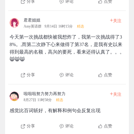
分享
评论
点赞
+
君君姐姐
关注
Amy英语群
9月14日 16时15分
精选
今天第一次挑战都快被我想炸了，我第一次挑战得了3
8%。,而第二次静下心来做得了第37名，是我有史以来
得到最高的名额，高兴的要死，看来还得认真了。。。
😸😸😸
分享
评论
点赞
+
啦啦啦努力努力再努力
关注
8月27日 11时58分
精选
感觉比百词斩好，有解释和例句会反复出现
分享
评论
点赞