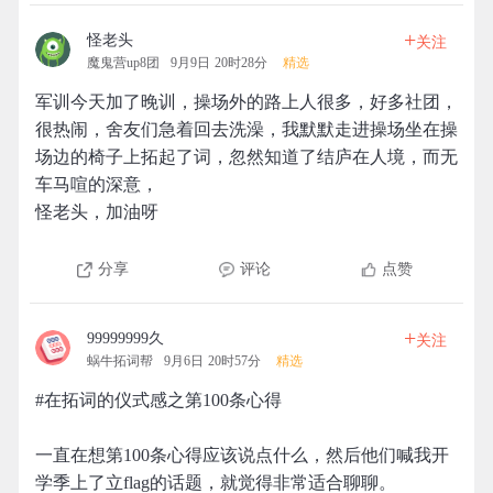
+
怪老头
关注
魔鬼营up8团
9月9日 20时28分
精选
军训今天加了晚训，操场外的路上人很多，好多社团，
很热闹，舍友们急着回去洗澡，我默默走进操场坐在操
场边的椅子上拓起了词，忽然知道了结庐在人境，而无
车马喧的深意，
怪老头，加油呀
分享
评论
点赞
+
99999999久
关注
蜗牛拓词帮
9月6日 20时57分
精选
#在拓词的仪式感之第100条心得
一直在想第100条心得应该说点什么，然后他们喊我开
学季上了立flag的话题，就觉得非常适合聊聊。