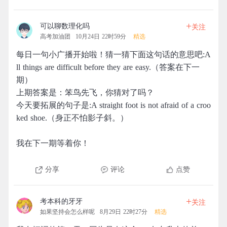
+
可以聊数理化吗
关注
高考加油团
10月24日 22时59分
精选
每日一句小广播开始啦！猜一猜下面这句话的意思吧:A
ll things are difficult before they are easy.（答案在下一
期）
上期答案是：笨鸟先飞，你猜对了吗？
今天要拓展的句子是:A straight foot is not afraid of a croo
ked shoe.（身正不怕影子斜。）
我在下一期等着你！
分享
评论
点赞
+
考本科的牙牙
关注
如果坚持会怎么样呢
8月29日 22时27分
精选