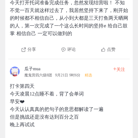
今天打开托词准备完成任务，忽然发现结营啦！ 不知
不觉一百天就这样过去了，我居然坚持下来了，刚开始
的时候都不相信自己，从小到大都是三天打鱼两天晒网
的人，第一次完成了一个这么长时间的坚持✊ 给自己鼓
掌 相信自己 一定可以做到的
分享
评论
点赞
+
瓜子mua
关注
魔鬼营四六级8团
9月21日 9时6分
精选
打卡第四天
今天凌晨12点睡不着，背了会单词
早安❤️
今天认认真真的把句子的意思都解读了一遍
但是挑战还是没有达到百分之百
晚上再试试