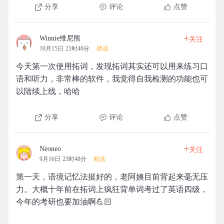
分享
评论
点赞
+
Winnie维尼熊
关注
10月15日 21时40分
精选
今天第一次使用拓词，发现拓词其实还可以用来练习口
语和听力，非常棒的软件，我觉得自我检测的功能也可
以陆续上线，哈哈
分享
评论
点赞
+
Neoneo
关注
9月16日 23时48分
精选
第一天，语境记忆法挺好的，老阿姨目前背起来毫无压
力。大概十年前在拓词上疯狂背单词考过了英语四级，
今年的考研也要加油啊💪🏻