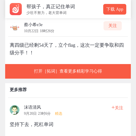
帮孩子，真正记住单词
下载 App
少壮不努力，老大背单词
蔡小希e3e
关注
10月22日 18时26分
离四级已经剩54天了，立个flag，这次一定要争取和四
级分手！！
打开［拓词］查看更多精彩学习心得
更多推荐
+
沫语清风
关注
9月20日 23时6分
精选
坚持下去，死杠单词