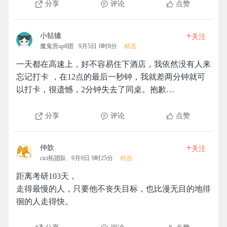
分享
评论
点赞
+
小轱辘
关注
魔鬼营up8团
9月5日 0时8分
精选
一天都在高速上，好不容易住下酒店，我依然没有人来
忘记打卡 ，在12点的最后一秒钟，我就差两分钟就可
以打卡，很遗憾，2分钟失去了同桌。抱歉…
分享
评论
点赞
+
仲歆
关注
cici拓团队
9月9日 9时25分
精选
距离考研103天，
走得最慢的人，只要他不丧失目标，也比漫无目的地徘
徊的人走得快。