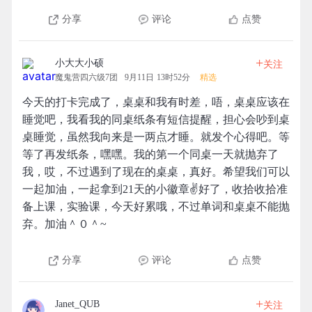
分享
评论
点赞
+
小大大小硕
关注
魔鬼营四六级7团
9月11日 13时52分
精选
今天的打卡完成了，桌桌和我有时差，唔，桌桌应该在
睡觉吧，我看我的同桌纸条有短信提醒，担心会吵到桌
桌睡觉，虽然我向来是一两点才睡。就发个心得吧。等
等了再发纸条，嘿嘿。我的第一个同桌一天就抛弃了
我，哎，不过遇到了现在的桌桌，真好。希望我们可以
一起加油，一起拿到21天的小徽章✌好了，收拾收拾准
备上课，实验课，今天好累哦，不过单词和桌桌不能抛
弃。加油＾０＾~
分享
评论
点赞
+
Janet_QUB
关注