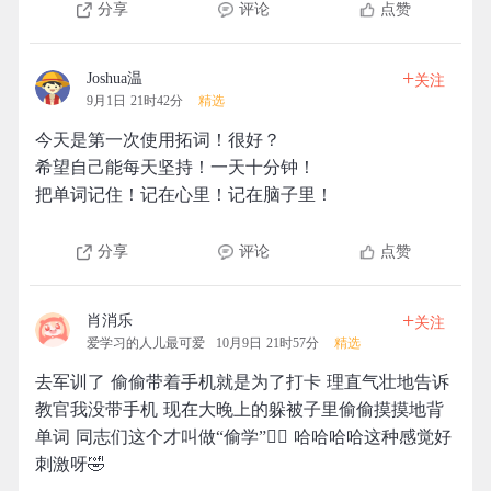
分享
评论
点赞
+
Joshua温
关注
9月1日 21时42分
精选
今天是第一次使用拓词！很好？
希望自己能每天坚持！一天十分钟！
把单词记住！记在心里！记在脑子里！
分享
评论
点赞
+
肖消乐
关注
爱学习的人儿最可爱
10月9日 21时57分
精选
去军训了 偷偷带着手机就是为了打卡 理直气壮地告诉
教官我没带手机 现在大晚上的躲被子里偷偷摸摸地背
单词 同志们这个才叫做“偷学”👆🏻 哈哈哈哈这种感觉好
刺激呀🤣