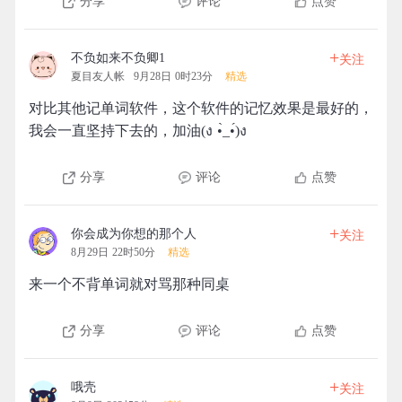
分享
评论
点赞
+
不负如来不负卿1
关注
夏目友人帐
9月28日 0时23分
精选
对比其他记单词软件，这个软件的记忆效果是最好的，
我会一直坚持下去的，加油(ง •̀_•́)ง
分享
评论
点赞
+
你会成为你想的那个人
关注
8月29日 22时50分
精选
来一个不背单词就对骂那种同桌
分享
评论
点赞
+
哦壳
关注