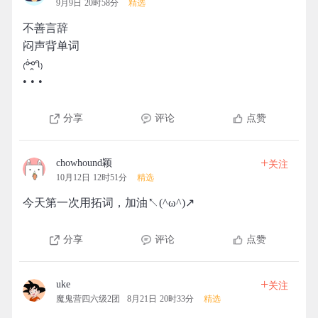
9月9日 20时58分
精选
不善言辞
闷声背单词
₍͘⚯̯૧₎
• • •
分享
评论
点赞
+
chowhound颖
关注
10月12日 12时51分
精选
今天第一次用拓词，加油↖(^ω^)↗
分享
评论
点赞
+
uke
关注
魔鬼营四六级2团
8月21日 20时33分
精选