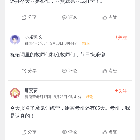
还好今天不是很忙，不然就完不成打卡了。
分享
评论
点赞
+
小拓班长
关注
祖国不会忘记
9月10日 8时44分
精选
祝拓词里的教师们和准教师们，节日快乐😘
分享
评论
点赞
+
胖贾贾
关注
魔鬼营考研13团
9月28日 9时41分
精选
今天报名了魔鬼训练营，距离考研还有85天。考研，我
是认真的！
分享
评论
点赞