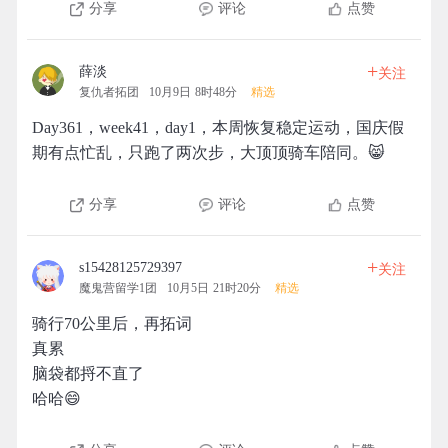
分享
评论
点赞
+
薛淡
关注
复仇者拓团
10月9日 8时48分
精选
Day361，week41，day1，本周恢复稳定运动，国庆假
期有点忙乱，只跑了两次步，大顶顶骑车陪同。😸
分享
评论
点赞
+
s15428125729397
关注
魔鬼营留学1团
10月5日 21时20分
精选
骑行70公里后，再拓词
真累
脑袋都捋不直了
哈哈😄