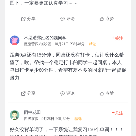
围下，一定要更加认真学习～～
分享
评论
点赞
+
不愿透露姓名的魏同学
关注
魔鬼营四六级2团
10月21日 23时46分
精选
距离0点还有15分钟，同桌还没有打卡，估计没什么希
望了，唉。😰找一个稳定打卡的同学一起同桌，本人
每日打卡至少60分钟，希望有差不多的同桌能一起督促
努力
分享
评论
点赞
+
雨中花田
关注
四级在握
9月28日 20时39分
精选
好久没背单词了，一下系统让我复习150个单词！！！