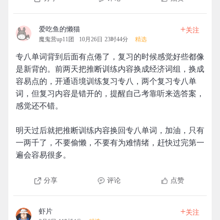
+
爱吃鱼的懒猫
关注
魔鬼营up11团
10月26日 23时44分
精选
专八单词背到后面有点倦了，复习的时候感觉好些都像
是新背的。前两天把推断训练内容换成经济词组，换成
容易点的，开通语境训练复习专八，两个复习专八单
词，但复习内容是错开的，提醒自己考靠听来选答案，
感觉还不错。
明天过后就把推断训练内容换回专八单词，加油，只有
一两千了，不要偷懒，不要有为难情绪，赶快过完第一
遍会容易很多。
分享
评论
点赞
+
虾片
关注