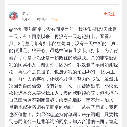
+
阿兄
关注
9月2日 23时50分
精选
@小九 我的同桌，没有同桌之前，我经常是背2天休息
一天，有了同桌以来，再没有一天忘记打卡。看看7
月、8月整月都有打卡的红勾勾，没有一天中断的，真
的很满足、很开心。虽然中间有几次卡点打卡，为了背
而背，可是小九还是一如既往的鼓励我。真的非常感谢
我的同桌小九，谢谢你，因为你，我发觉背单词如此轻
松，再也不是负担了。也感谢我的拓团-蜗牛，因为里
面一群牛人的存在，让我不敢停下努力的步伐，虽然几
次因为自己偷懒，没有达到时长，而被踢出来，小松鼠
松松还是会来要求我加入，真的感到很心暖，但也担心
自己因为达不到团目标，给团拖后腿，而不敢去加入。
最后也感谢拓词有了同桌的功能，自从有了同桌，我再
也不偷懒了。如果你想坚持背单词，来拓词吧，只要找
到志同道合一起背单词的同桌，加入合适的拓团，肯定