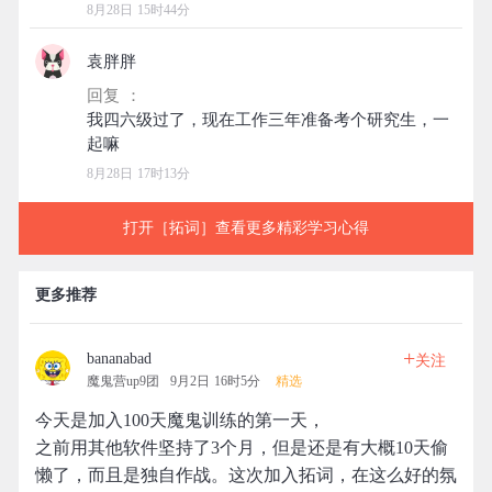
8月28日 15时44分
袁胖胖
回复 ：
我四六级过了，现在工作三年准备考个研究生，一
8月28日 17时13分
打开［拓词］查看更多精彩学习心得
更多推荐
+
bananabad
关注
魔鬼营up9团
9月2日 16时5分
精选
今天是加入100天魔鬼训练的第一天，
之前用其他软件坚持了3个月，但是还是有大概10天偷
懒了，而且是独自作战。这次加入拓词，在这么好的氛