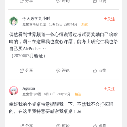
分享
评论
点赞
+
今天必学九小时
关注
魔鬼营考研11团
10月19日 22时44分
精选
偶然看到世界频道一条心得说通过考试要奖励自己啥啥
啥的，啊～在这里我也虔心许愿，能考上研究生我也给
自己买AirPods～～
（2020年3月验证）
分享
评论
点赞
+
Agustin
关注
魔鬼营up9团
8月30日 21时56分
精选
幸好我的小桌桌特意提醒我一下。不然我不会打拓词
的。在这里我特意要感谢我桌桌！🙏
分享
评论
点赞