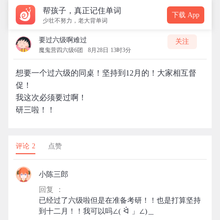
帮孩子，真正记住单词
下载 App
少壮不努力，老大背单词
要过六级啊难过
关注
魔鬼营四六级6团
8月28日 13时3分
想要一个过六级的同桌！坚持到12月的！大家相互督
促！
我这次必须要过啊！
研三啦！！
评论 2
点赞
小陈三郎
回复 ：
已经过了六级啦但是在准备考研！！也是打算坚持