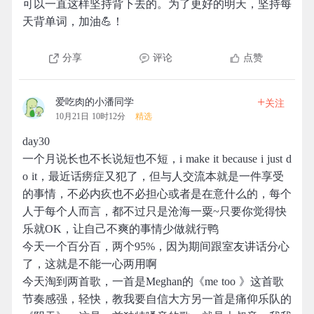
可以一直这样坚持背下去的。为了更好的明天，坚持每
天背单词，加油💪！
分享
评论
点赞
+
爱吃肉的小潘同学
关注
10月21日 10时12分
精选
day30
一个月说长也不长说短也不短，i make it because i just d
o it，最近话痨症又犯了，但与人交流本就是一件享受
的事情，不必内疚也不必担心或者是在意什么的，每个
人于每个人而言，都不过只是沧海一粟~只要你觉得快
乐就OK，让自己不爽的事情少做就行鸭
今天一个百分百，两个95%，因为期间跟室友讲话分心
了，这就是不能一心两用啊
今天淘到两首歌，一首是Meghan的《me too 》这首歌
节奏感强，轻快，教我要自信大方另一首是痛仰乐队的