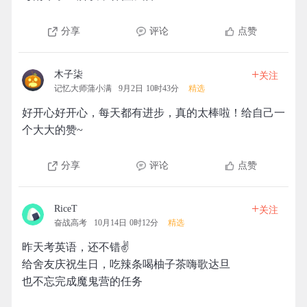
分享
评论
点赞
+
木子柒
关注
记忆大师蒲小满
9月2日 10时43分
精选
好开心好开心，每天都有进步，真的太棒啦！给自己一
个大大的赞~
分享
评论
点赞
+
RiceT
关注
奋战高考
10月14日 0时12分
精选
昨天考英语，还不错✌
给舍友庆祝生日，吃辣条喝柚子茶嗨歌达旦
也不忘完成魔鬼营的任务