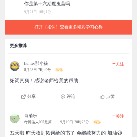
9月21日 18时1分
打开［拓词］查看更多精彩学习心得
更多推荐
+
hunter那小孩
关注
8月28日 7时40分
精选
拓词真爽！感谢老师给我的帮助
分享
评论
点赞
+
肖消乐
关注
考博达人007是第一名的团
9月19日 20时23分
精选
32天啦 昨天收到拓词给的书了 会继续努力的 加油😆