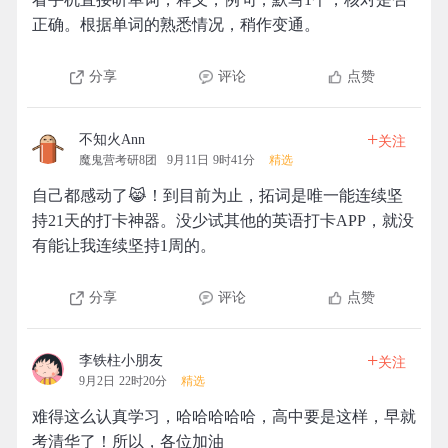
正确。根据单词的熟悉情况，稍作变通。
分享
评论
点赞
+
不知火Ann
关注
魔鬼营考研8团
9月11日 9时41分
精选
自己都感动了😹！到目前为止，拓词是唯一能连续坚
持21天的打卡神器。没少试其他的英语打卡APP，就没
有能让我连续坚持1周的。
分享
评论
点赞
+
李铁柱小朋友
关注
9月2日 22时20分
精选
难得这么认真学习，哈哈哈哈哈，高中要是这样，早就
考清华了！所以，各位加油