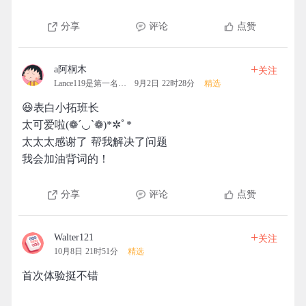
分享
评论
点赞
+
a阿桐木
关注
Lance119是第一名的拓团
9月2日 22时28分
精选
😆表白小拓班长
太可爱啦(❁´◡`❁)*✲ﾟ*
太太太感谢了 帮我解决了问题
我会加油背词的！
分享
评论
点赞
+
Walter121
关注
10月8日 21时51分
精选
首次体验挺不错