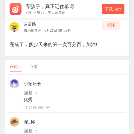
帮孩子，真正记住单词
下载 App
少壮不努力，老大背单词
蓝蓝路_
关注
快乐刷单词
9月21日 9时58分
完成了，多少天来的第一次百分百，加油!
评论 2
点赞
小拓班长
回复 ：
9月21日 10时0分
昵_称
回复 ：