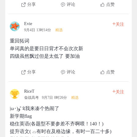
分享
评论
点赞
+
Evie
关注
9月4日 13时14分
精选
重回拓词
单词真的是要日日背才不会次次新
四级虽然飘过但是太低了 要加油
分享
评论
点赞
+
RiceT
关注
奋战高考
9月7日 0时26分
精选
|ω･)و ̑̑༉我来凑个热闹了
新学期flag
稳住英语(各题型不要参差不齐啊喂！140！)
提升语文( ⌓有时在及格边缘，有时一百二十多)