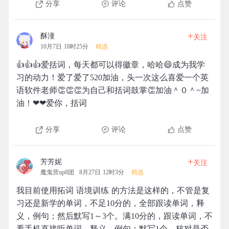
分享
评论
点赞
+
酥潼
关注
10月7日 18时25分
精选
👍👍👍爱括词，每天都可以得徽章，哈哈😄成为我学
习的动力！爱了爱了520加油，头一次这么喜爱一个英
语软件老师👏👏👏为自己和括词鼓掌👏加油＾０＾~加
油！❤❤爱你，括词
分享
评论
点赞
+
芳芳妮
关注
魔鬼营up8团
8月27日 12时3分
精选
我目前使用拓词 语境训练 的方法是这样的，不管是复
习还是新学的单词，不足10分的，全部跟读单词，释
义，例句；然后默写1～3个。满10分的，跟读单词，不
看手机直接听单词，释义，例句；默写1个，核对是否