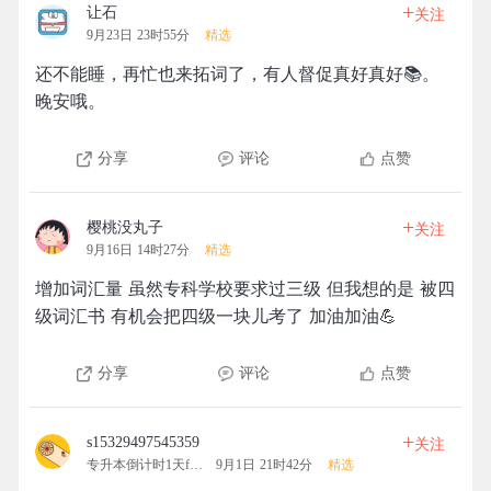
+
让石
关注
9月23日 23时55分
精选
还不能睡，再忙也来拓词了，有人督促真好真好📚。
晚安哦。
分享
评论
点赞
+
樱桃没丸子
关注
9月16日 14时27分
精选
增加词汇量 虽然专科学校要求过三级 但我想的是 被四
级词汇书 有机会把四级一块儿考了 加油加油💪
分享
评论
点赞
+
s15329497545359
关注
专升本倒计时1天fighting
9月1日 21时42分
精选