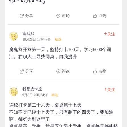
٩(●´৺`●)૭٩(●´৺`●)و
分享
评论
点赞
+
南瓜默
关注
10月28日 17时47分
精选
魔鬼营开营第一天，坚持打卡100天。学习6000个词
汇。在职人士寻找同桌，自我提升
分享
评论
点赞
+
我是皮卡丘
关注
9月8日 20时34分
精选
连续打卡第二十六天，桌桌第十七天
不知不觉已经十七天了，只有剩下的四天了，要加油
啊，都努力到这里了
桌桌是高二学生，我是五年级小学生，桌桌每天都能挤