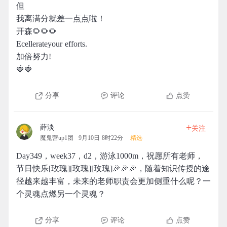
但
我离满分就差一点点啦！
开森🌻🌻🌻
Ecellerateyour efforts.
加倍努力!
🍓🍓
分享
评论
点赞
+
薛淡
关注
魔鬼营up1团
9月10日 8时22分
精选
Day349，week37，d2，游泳1000m，祝愿所有老师，
节日快乐[玫瑰][玫瑰][玫瑰]🎉🎉🎉，随着知识传授的途
径越来越丰富，未来的老师职责会更加侧重什么呢？一
个灵魂点燃另一个灵魂？
分享
评论
点赞