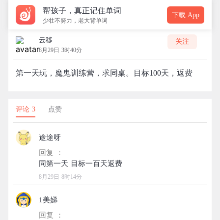
帮孩子，真正记住单词
下载 App
少壮不努力，老大背单词
云移
关注
8月29日 3时40分
第一天玩，魔鬼训练营，求同桌。目标100天，返费
评论 3
点赞
途途呀
回复 ：
8月29日 8时14分
1美娣
回复 ：