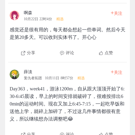
+
啊森
关注
10月22日 22时4分
精选
感觉还是很有用的，每天都会想起一些单词。然后今天
是第20多天。可以收到实体书了。开心心
分享
评论
点赞
+
薛淡
关注
复仇者拓团
10月11日 8时57分
精选
Day363，week41，游泳1200m，自从跟大顶顶开始了6:
30-6:45晨读，早上的时间安排就破碎了，很难按排出6
0min的运动时间。现在又加上6:45-7:15，一起吃早饭和
送他上学，就碎上加碎了，不过这几件事情都很有意
义，所以继续想办法调整吧😂
分享
评论
点赞