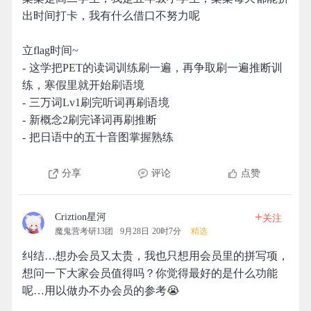
出时间打卡，我有什么借口不努力呢
立flag时间~
- 这学把PET的读词训练刷一遍，再争取刷一遍推断训
练，寒假里就开始刷语境
- 三万词Lv1刷完听词再刷语境
- 新概念2刷完译词再刷推断
- 把日语中的五十音图掌握熟练
分享
评论
点赞
+
Criztion星河
关注
魔鬼营考研13团
9月28日 20时7分
精选
纠结…想办会员又太贵，我也只想用会员里的拼写项，
想问一下大家会员值得吗？你觉得最好的是什么功能
呢…用以做办不办会员的参考😭