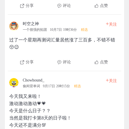
分享
评论
点赞
+
时空之神
关注
一个很强的拓团
10月7日 19时36分
精选
过了一个星期再测词汇量居然涨了三百多，不错不错
😚😉
分享
评论
点赞
+
Chowhound_
关注
偷闲背单词
9月17日 20时15分
精选
今天我又来啦！
激动激动激动💗💗
今天是什么日子？？
当然是我打卡第8天的日子啦！
今天还不是满分💯