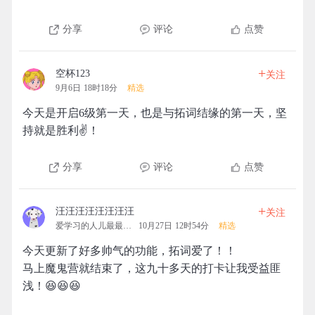
分享
评论
点赞
+
空杯123
关注
9月6日 18时18分
精选
今天是开启6级第一天，也是与拓词结缘的第一天，坚
持就是胜利✌️！
分享
评论
点赞
+
汪汪汪汪汪汪汪汪
关注
爱学习的人儿最最最可爱
10月27日 12时54分
精选
今天更新了好多帅气的功能，拓词爱了！！
马上魔鬼营就结束了，这九十多天的打卡让我受益匪
浅！😆😆😆