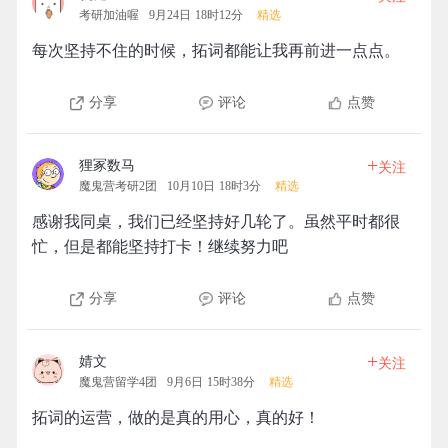
考研加油喔
9月24日 18时12分
精选
每次坚持不住的时候，拓词都能让我再前进一点点。
分享
评论
点赞
+
狸冢数马
关注
魔鬼营考研2团
10月10日 18时3分
精选
感谢我同桌，我们已经坚持好几轮了。虽然平时都很
忙，但是都能坚持打卡！继续努力吧
分享
评论
点赞
+
婧文
关注
魔鬼营留学4团
9月6日 15时38分
精选
拓词的运营，做的是真的用心，真的好！