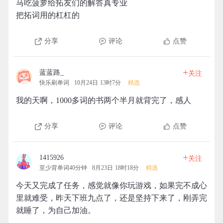
马吃菠萝给拓友们的解答真专业
把拓词用的杠杠的
分享
评论
点赞
+
蓝蓝路_
关注
快乐刷单词
10月24日 13时7分
精选
我的天啊，1000多词的书两个半月就背完了，感人
分享
评论
点赞
+
1415926
关注
至少背单词40分钟
8月23日 18时18分
精选
今天又完成了任务，感觉就像你玩游戏，如果完不成心
里就难受，昨天下班九点了，还是坚持下来了，刚弄完
就睡了，为自己加油。