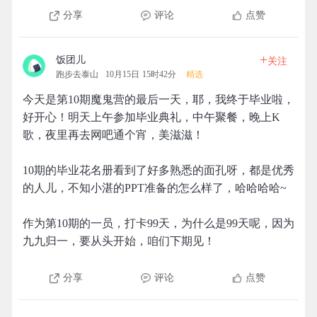
分享
评论
点赞
+
饭团儿
关注
跑步去泰山
10月15日 15时42分
精选
今天是第10期魔鬼营的最后一天，耶，我终于毕业啦，
好开心！明天上午参加毕业典礼，中午聚餐，晚上K
歌，夜里再去网吧通个宵，美滋滋！
10期的毕业花名册看到了好多熟悉的面孔呀，都是优秀
的人儿，不知小湛的PPT准备的怎么样了，哈哈哈哈~
作为第10期的一员，打卡99天，为什么是99天呢，因为
九九归一，要从头开始，咱们下期见！
分享
评论
点赞