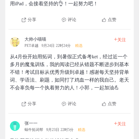
用iPad，会接着坚持的👌！一起努力吧！
分享
评论
点赞
+
大帅小喵喵
关注
PET卓越
9月24日 22时24分
精选
从4月份开始用拓词，到暑假正式备考ket，经过近一个
多月的魔鬼训练，我的阅读已经从错题不断进步到基本
不错！考试目标从优秀升级到卓越！感谢每天坚持背单
词、学语法、刷题，如同打了鸡血一样的我自己。老天
不会辜负每一个执着努力的人！小郭，一起加油💪
分享
评论
点赞
+
张一一
关注
蜗牛拓词帮
9月23日 22时5分
精选