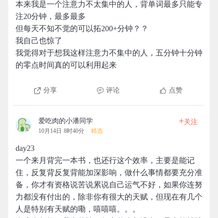
本来我是一个注意力不太集中的人，背单词最多只能专
注20分钟，最多最多
但每天不知不觉的可以拓200+分钟？？
我自己也惊了
我觉得对于想我这样注意力不集中的人，五分钟十分钟
的零点时间真的可以利用起来
分享
评论
点赞
+
爱吃肉的小潘同学
关注
10月14日 8时40分
精选
day23
一个来月背完一本书，也还行这个效率，主要是能记
住，反复背反复背能加深影响，做什么事情都要充分准
备，你才有资格说苦说累说自己运气不好，如果你连努
力都没有付出的，除非你有很大的天赋，但现在有几个
人是特别有天赋的嘞，嘻嘻嘻。。。