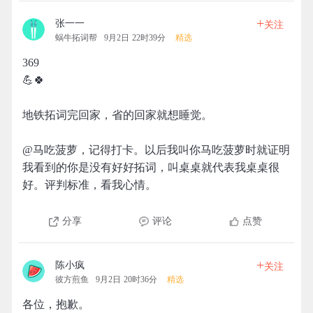
+
张一一
关注
蜗牛拓词帮
9月2日 22时39分
精选
369
💪🍀
地铁拓词完回家，省的回家就想睡觉。
@马吃菠萝，记得打卡。以后我叫你马吃菠萝时就证明
我看到的你是没有好好拓词，叫桌桌就代表我桌桌很
好。评判标准，看我心情。
分享
评论
点赞
+
陈小疯
关注
彼方煎鱼
9月2日 20时36分
精选
各位，抱歉。