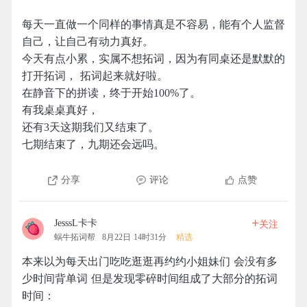
每天一直做一个同样的事情真是不容易，能有个人监督
自己，让自己有动力真好。
今天有点小累，实属不想拓词，因为有同桌还是默默的
打开拓词， 拓词起来就好啦。
在静音下的拼读，终于开始100%了。
有我桌桌真好，
还有3天这期我们又结束了。
七期结束了，九期还会远吗。
分享
评论
点赞
+
JesssL卡卡
关注
蜗牛拓词帮
8月22日 14时31分
精选
本来以为每天出门吃吃逛逛再约约小姐妹们 会没有多
少时间背单词 但是发现零碎时间组成了大部分的拓词
时间：