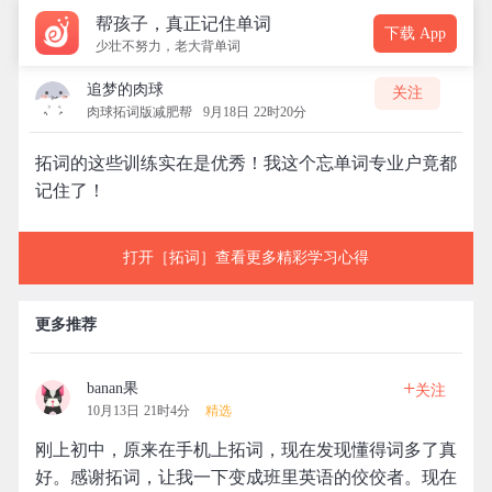
帮孩子，真正记住单词
下载 App
少壮不努力，老大背单词
追梦的肉球
关注
肉球拓词版减肥帮
9月18日 22时20分
拓词的这些训练实在是优秀！我这个忘单词专业户竟都
记住了！
打开［拓词］查看更多精彩学习心得
更多推荐
+
banan果
关注
10月13日 21时4分
精选
刚上初中，原来在手机上拓词，现在发现懂得词多了真
好。感谢拓词，让我一下变成班里英语的佼佼者。现在