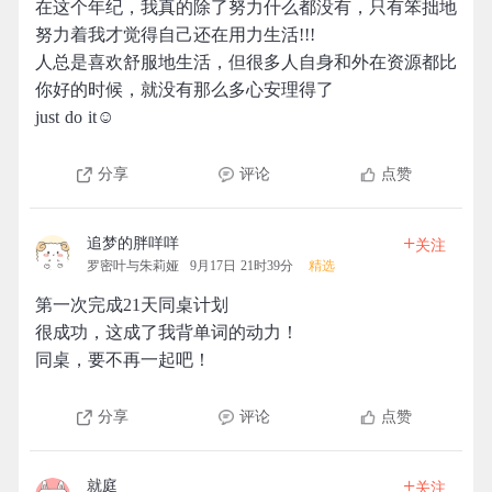
在这个年纪，我真的除了努力什么都没有，只有笨拙地
努力着我才觉得自己还在用力生活!!!
人总是喜欢舒服地生活，但很多人自身和外在资源都比
你好的时候，就没有那么多心安理得了
just do it☺
分享
评论
点赞
+
追梦的胖咩咩
关注
罗密叶与朱莉娅
9月17日 21时39分
精选
第一次完成21天同桌计划
很成功，这成了我背单词的动力！
同桌，要不再一起吧！
分享
评论
点赞
+
就庭
关注