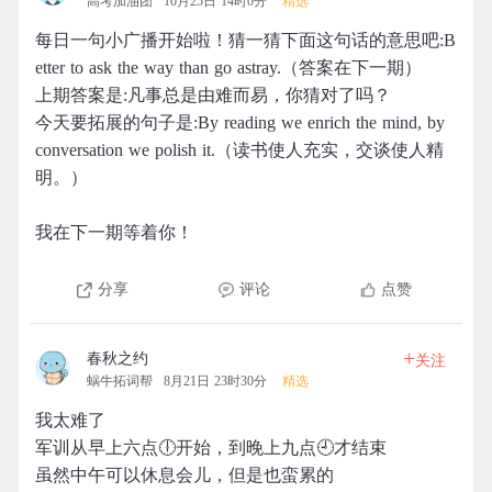
高考加油团
10月25日 14时0分
精选
每日一句小广播开始啦！猜一猜下面这句话的意思吧:B
etter to ask the way than go astray.（答案在下一期）
上期答案是:凡事总是由难而易，你猜对了吗？
今天要拓展的句子是:By reading we enrich the mind, by
conversation we polish it.（读书使人充实，交谈使人精
明。）
我在下一期等着你！
分享
评论
点赞
+
春秋之约
关注
蜗牛拓词帮
8月21日 23时30分
精选
我太难了
军训从早上六点🕕开始，到晚上九点🕘才结束
虽然中午可以休息会儿，但是也蛮累的