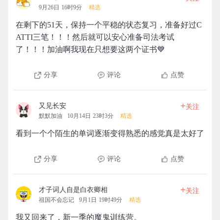
9月26日 16时9分
精选
在剩下的51天，保持一个平稳的状态复习，准备好过C
ATTI三笔！！！然后就可以安心准备司法考试
了！！！加油啊我现在只想要这两个证书💙
分享
评论
点赞
+
又见长安
关注
默默加油
10月14日 23时3分
精选
看到一个个陌生的单词逐渐变得熟悉的感觉真是太好了
分享
评论
点赞
+
才子词人自是白衣卿相
关注
祖国不会忘记
9月1日 19时49分
精选
我又回来了，新一季的魔鬼训练营。