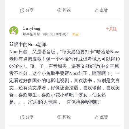
分享
评论
点赞
+
CarryFeng
关注
蜗牛拓词帮
9月10日 9时59分
精选
🐰眼中的Nora老师:
Nora日签，又是语音版，"每天必须要打卡"哈哈哈Nora
老师有点调皮哦！像一个不爱写作业但考试又可以得10
0分的小。孩。子！声音甜美，讲英文好好听(中文平翘
舌不咋分，这个小兔助手要帮Nora纠正，嘿嘿嘿！）一
定看过好多国外的电影电视剧，喜欢读书，特别是文言
文，还有英文原著，好像还会法语，喜欢瑜伽，喜欢美
食，喜欢养生，喜欢小花小草吧！侠女，仙女还
是。。。?总能给人惊喜，一直保持神秘感吧！
分享
评论
点赞