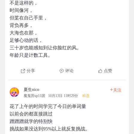
不是这样的，
时间像河，
但桨在自己手里，
背负再多，
大海也在那，
足够心动的话，
三十岁也能感知到让你脸红的风。
年龄只是计数工具。
分享
评论
点赞
+
夏生nico
关注
魔鬼营up11团
10月13日 11时29分
精选
花了上午的时间学完了今日的单词量
以前会的都直接跳过
蹭蹭蹭就学的特别快
挑战如果没达到95%以上就反复挑战。