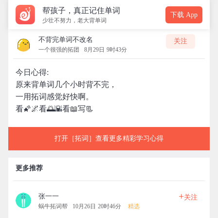
帮孩子，真正记住单词
下载 App
少壮不努力，老大背单词
不背完单词不改名
关注
一个很强的拓团
8月29日 9时43分
今日心得:
原来背单词几个小时背不完，
一用拓词感觉好快啊。
看🌠🌌看🌅🌇看📖写📃
打开［拓词］查看更多精彩学习心得
更多推荐
+
张一一
关注
蜗牛拓词帮
10月26日 20时46分
精选