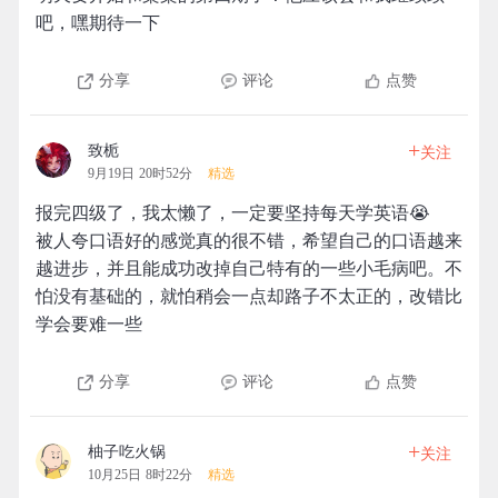
吧，嘿期待一下
分享
评论
点赞
+
致栀
关注
9月19日 20时52分
精选
报完四级了，我太懒了，一定要坚持每天学英语😭
被人夸口语好的感觉真的很不错，希望自己的口语越来
越进步，并且能成功改掉自己特有的一些小毛病吧。不
怕没有基础的，就怕稍会一点却路子不太正的，改错比
学会要难一些
分享
评论
点赞
+
柚子吃火锅
关注
10月25日 8时22分
精选