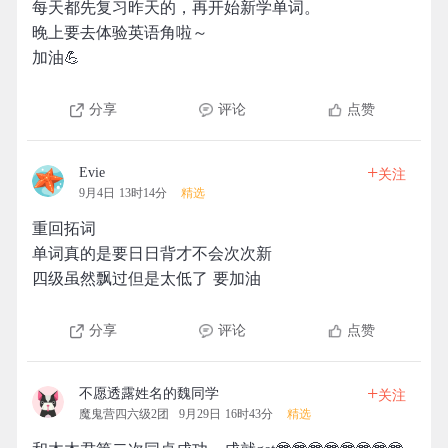
每天都先复习昨天的，再开始新学单词。
晚上要去体验英语角啦～
加油💪
分享
评论
点赞
+
Evie
关注
9月4日 13时14分
精选
重回拓词
单词真的是要日日背才不会次次新
四级虽然飘过但是太低了 要加油
分享
评论
点赞
+
不愿透露姓名的魏同学
关注
魔鬼营四六级2团
9月29日 16时43分
精选