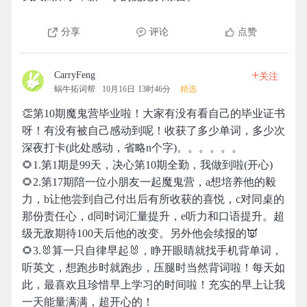
分享
评论
点赞
+
CarryFeng
关注
蜗牛拓词帮
10月16日 13时46分
精选
👏第10期魔鬼营毕业啦！大家有没有看自己的毕业证书
呀！有没有被自己感动到呢！收获了多少单词，多少次
深夜打卡(此处感动，省略n个字)。。。。。。
🌻1.第1期是99天，决心第10期全勤，我做到啦(开心)
🌻2.第17期陪一位小朋友一起魔鬼营，a想培养他的毅
力，b让他尝到自己付出后有所收获的喜悦，c对同桌的
那份责任心，d同时词汇量提升，e听力和口语提升。超
级无敌期待100天后他的改变。另外他会续报的👿
🌻3.🐰算一只自律早起🐰，睁开眼睛就找手机背单词，
听英文，想跑步时就跑步，压腿时当然背词啦！每天如
此，最喜欢且珍惜早上学习的时间啦！充实的早上让我
一天能量满满，超开心的！