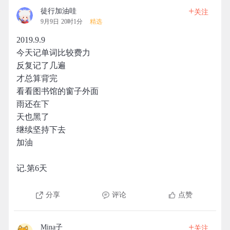
+
徒行加油哇
关注
9月9日 20时1分
精选
2019.9.9
今天记单词比较费力
反复记了几遍
才总算背完
看看图书馆的窗子外面
雨还在下
天也黑了
继续坚持下去
加油
记.第6天
分享
评论
点赞
+
Mina子
关注