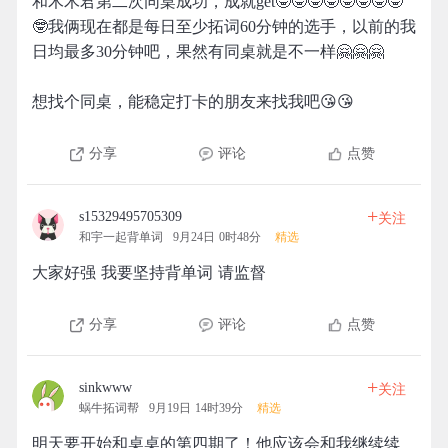
和木木君第二次同桌成功，成就get🤓🤓🤓🤓🤓🤓🤓🤓
🤓我俩现在都是每日至少拓词60分钟的选手，以前的我
日均最多30分钟吧，果然有同桌就是不一样🤗🤗🤗
想找个同桌，能稳定打卡的朋友来找我吧😘😘
分享
评论
点赞
+
s15329495705309
关注
和宇一起背单词
9月24日 0时48分
精选
大家好强 我要坚持背单词 请监督
分享
评论
点赞
+
sinkwww
关注
蜗牛拓词帮
9月19日 14时39分
精选
明天要开始和桌桌的第四期了！他应该会和我继续续