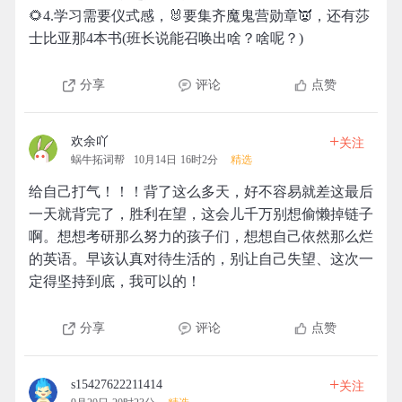
🌻4.学习需要仪式感，🐰要集齐魔鬼营勋章👿，还有莎
士比亚那4本书(班长说能召唤出啥？啥呢？)
分享
评论
点赞
+
欢余吖
关注
蜗牛拓词帮
10月14日 16时2分
精选
给自己打气！！！背了这么多天，好不容易就差这最后
一天就背完了，胜利在望，这会儿千万别想偷懒掉链子
啊。想想考研那么努力的孩子们，想想自己依然那么烂
的英语。早该认真对待生活的，别让自己失望、这次一
定得坚持到底，我可以的！
分享
评论
点赞
+
s15427622211414
关注