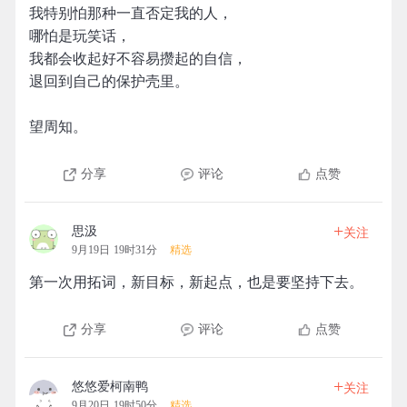
我特别怕那种一直否定我的人，
哪怕是玩笑话，
我都会收起好不容易攒起的自信，
退回到自己的保护壳里。
望周知。
分享
评论
点赞
+
思汲
关注
9月19日 19时31分
精选
第一次用拓词，新目标，新起点，也是要坚持下去。
分享
评论
点赞
+
悠悠爱柯南鸭
关注
9月20日 19时50分
精选