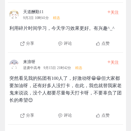
+
天道酬勤11
关注
9月2日 10时41分
精选
利用碎片时间学习，今天学习效果更好。有兴趣^_^
分享
评论
点赞
+
来浪呀
关注
逆袭中高考
9月15日 21时42分
精选
突然看见我的拓团有100人了，好激动呀😁😁但大家都
要加油呀，还有好多人没打卡，在此，我也就替我家老
鬼来说说，没个人都要尽量每天打卡呀，不要辜负了团
长的希望😊
分享
评论
点赞