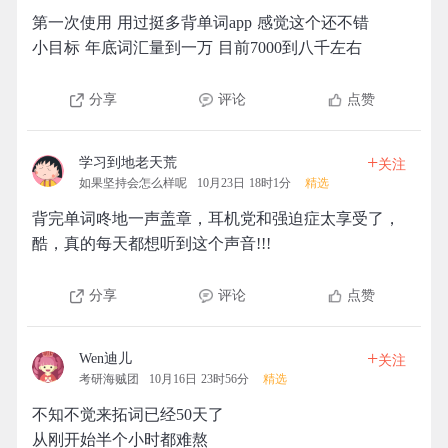
第一次使用 用过挺多背单词app 感觉这个还不错
小目标 年底词汇量到一万 目前7000到八千左右
分享
评论
点赞
+
学习到地老天荒
关注
如果坚持会怎么样呢
10月23日 18时1分
精选
背完单词咚地一声盖章，耳机党和强迫症太享受了，
酷，真的每天都想听到这个声音!!!
分享
评论
点赞
+
Wen迪儿
关注
考研海贼团
10月16日 23时56分
精选
不知不觉来拓词已经50天了
从刚开始半个小时都难熬