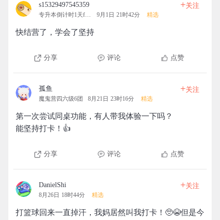
+
s15329497545359
关注
专升本倒计时1天fighting
9月1日 21时42分
精选
快结营了，学会了坚持
分享
评论
点赞
+
孤鱼
关注
魔鬼营四六级6团
8月21日 23时16分
精选
第一次尝试同桌功能，有人带我体验一下吗？
能坚持打卡！👍
分享
评论
点赞
+
DanielShi
关注
8月26日 18时44分
精选
打篮球回来一直掉汗，我妈居然叫我打卡！🥺😭但是今