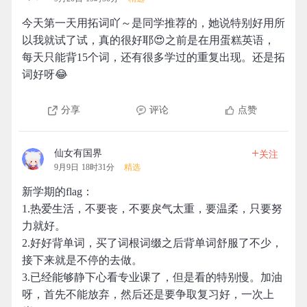
今天第一天用拓词吖～是同学推荐的，她说特别好用所
以我就试了试，真的很好耶😍之前是在用蛋糕英语，
每天只能背15个词，还有很多学过的重复出现。还是拓
词好呀😂
分享
评论
点赞
+
仙女有国界
关注
9月9日 18时31分
精选
新学期的flag：
1.热爱生活，不要丧，不要戾气太重，要温柔，只要努
力就好。
2.好好背单词，买了词根词缀之后背单词舒服了不少，
接下来就是不停的去做。
3.已经能够静下心看专业课了，但是看的特别慢。加油
呀，首先不能放弃，然后还是要争取复习好，一次上