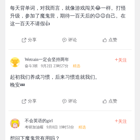
每天背单词，对我而言，就像游戏闯关😂一样。打怪
升级，参加了魔鬼营，期待一百天后的😉😉自己。在
这一百天不请假👍
分享
评论
点赞
+
Wetrain一定会坚持两年
关注
奋斗3班
9月2日 23时27分
精选
起初我们养成习惯，后来习惯造就我们。
晚安💤
分享
评论
点赞
+
不会英语的girl
关注
考研加油喔
9月8日 19时53分
精选
想问下魔鬼营有用吗？