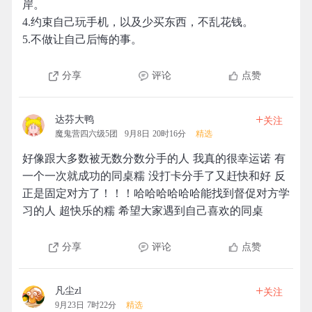
岸。
4.约束自己玩手机，以及少买东西，不乱花钱。
5.不做让自己后悔的事。
分享
评论
点赞
+
达芬大鸭
关注
魔鬼营四六级5团
9月8日 20时16分
精选
好像跟大多数被无数分数分手的人 我真的很幸运诺 有
一个一次就成功的同桌糯 没打卡分手了又赶快和好 反
正是固定对方了！！！哈哈哈哈哈哈能找到督促对方学
习的人 超快乐的糯 希望大家遇到自己喜欢的同桌
分享
评论
点赞
+
凡尘zl
关注
9月23日 7时22分
精选