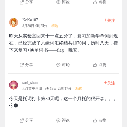
分享
评论
点赞
+
KoKo187
关注
8月30日 0时25分
精选
昨天从实验室回来十一点五分了，复习加新学单词到现
在，已经完成了六级词汇终结共1070词，历时八天，接
下来复习+换单词书——flag，晚安。
分享
评论
点赞
+
suri_shun
关注
PET背单词团
9月19日 23时17分
精选
今天是托词打卡第30天呢，这一个月托的很开森。。。
🌝🌚
分享
评论
点赞