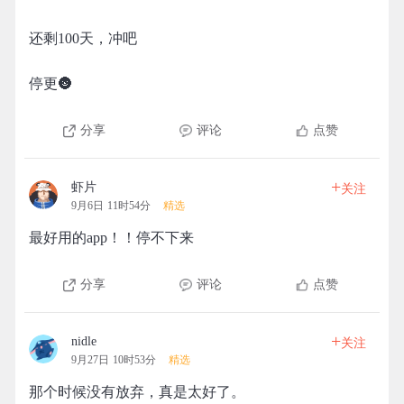
还剩100天，冲吧
停更🌚
分享
评论
点赞
+
虾片
关注
9月6日 11时54分
精选
最好用的app！！停不下来
分享
评论
点赞
+
nidle
关注
9月27日 10时53分
精选
那个时候没有放弃，真是太好了。