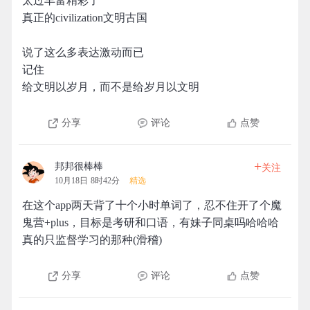
太过丰富精彩了
真正的civilization文明古国
说了这么多表达激动而已
记住
给文明以岁月，而不是给岁月以文明
分享
评论
点赞
+
邦邦很棒棒
关注
10月18日 8时42分
精选
在这个app两天背了十个小时单词了，忍不住开了个魔
鬼营+plus，目标是考研和口语，有妹子同桌吗哈哈哈
真的只监督学习的那种(滑稽)
分享
评论
点赞