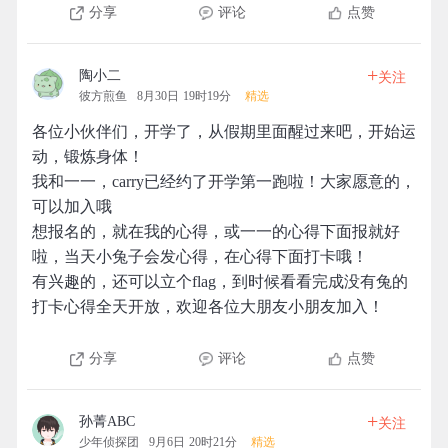
分享
评论
点赞
+
陶小二
关注
彼方煎鱼
8月30日 19时19分
精选
各位小伙伴们，开学了，从假期里面醒过来吧，开始运
动，锻炼身体！
我和一一，carry已经约了开学第一跑啦！大家愿意的，
可以加入哦
想报名的，就在我的心得，或一一的心得下面报就好
啦，当天小兔子会发心得，在心得下面打卡哦！
有兴趣的，还可以立个flag，到时候看看完成没有兔的
打卡心得全天开放，欢迎各位大朋友小朋友加入！
分享
评论
点赞
+
孙菁ABC
关注
少年侦探团
9月6日 20时21分
精选