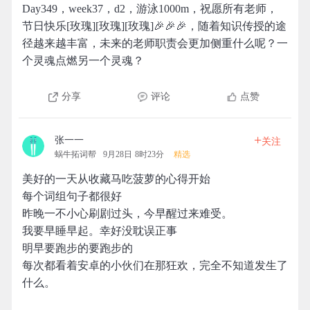
Day349，week37，d2，游泳1000m，祝愿所有老师，
节日快乐[玫瑰][玫瑰][玫瑰]🎉🎉🎉，随着知识传授的途
径越来越丰富，未来的老师职责会更加侧重什么呢？一
个灵魂点燃另一个灵魂？
分享
评论
点赞
+
张一一
关注
蜗牛拓词帮
9月28日 8时23分
精选
美好的一天从收藏马吃菠萝的心得开始
每个词组句子都很好
昨晚一不小心刷剧过头，今早醒过来难受。
我要早睡早起。幸好没耽误正事
明早要跑步的要跑步的
每次都看着安卓的小伙们在那狂欢，完全不知道发生了
什么。