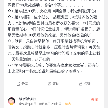
深夜打卡(此处感动，省略n个字)。。。。。。
🌻1.第1期是99天，决心第10期全勤，我做到啦(开心)
🌻2.第17期陪一位小朋友一起魔鬼营，a想培养他的毅
力，b让他尝到自己付出后有所收获的喜悦，c对同桌的
那份责任心，d同时词汇量提升，e听力和口语提升。超
级无敌期待100天后他的改变。另外他会续报的👿
🌻3.🐰算一只自律早起🐰，睁开眼睛就找手机背单词，
听英文，想跑步时就跑步，压腿时当然背词啦！每天如
此，最喜欢且珍惜早上学习的时间啦！充实的早上让我
一天能量满满，超开心的！
🌻4.学习需要仪式感，🐰要集齐魔鬼营勋章👿，还有莎
士比亚那4本书(班长说能召唤出啥？啥呢？)
分享
评论
点赞
+
饭饭饭饭啦
关注
魔鬼营up11团
10月18日 23时4分
精选