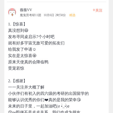
+
薇薇VV
关注
魔鬼营考研11团
10月6日 2时58分
精选
1.【惊喜】
真没想到😆
发布寻同桌启示7个小时吧
就有好多宇宙无敌可爱的拓友们
给我发了申请☺️
实在是太惊喜🤩
原来天使真的会降临鸭
受宠若惊
2.【感谢】
一一关注并大概了解
小伙伴们有初入的四六级的考研的出国留学的
能够认识优秀的你们❤️真的是我的荣幸😘
未来的日子里，一起加油吧(ง •̀_•́)ง
😚ps即便不是桌桌关系，我们也成为朋友，