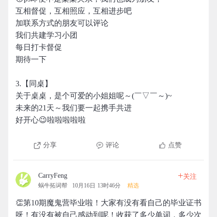
互相督促，互相照应，互相进步吧
加联系方式的朋友可以评论
我们共建学习小团
每日打卡督促
期待一下
3.【同桌】
关于桌桌，是个可爱的小姐姐呢～(￣▽￣～)~
未来的21天～我们要一起携手共进
好开心😉啦啦啦啦啦
分享
评论
点赞
+
CarryFeng
关注
蜗牛拓词帮
10月16日 13时46分
精选
👏第10期魔鬼营毕业啦！大家有没有看自己的毕业证书
呀！有没有被自己感动到呢！收获了多少单词，多少次