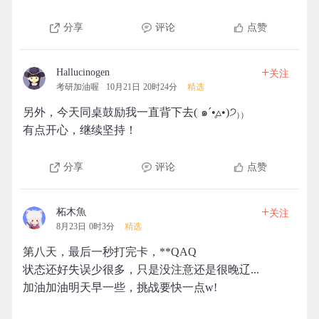
分享
评论
点赞
+
Hallucinogen
关注
考研加油喔
10月21日 20时24分
精选
另外，今天同桌鼓励我一直背下去( ๑ˊ•̥▵•)੭₎₎
有点开心，继续坚持！
分享
评论
点赞
+
柘木魚
关注
8月23日 0时3分
精选
第八天，最后一秒打完卡，**QAQ
状态还好失误少很多，只是没注意还是很晚辽...
加油加油明天早一些，挑战要快一点w!