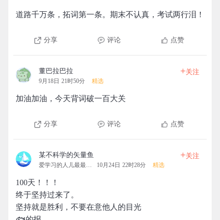
道路千万条，拓词第一条。期末不认真，考试两行泪！
分享
评论
点赞
+
董巴拉巴拉
关注
9月18日 21时50分
精选
加油加油，今天背词破一百大关
分享
评论
点赞
+
某不科学的矢量鱼
关注
爱学习的人儿最最可爱
10月24日 22时28分
精选
100天！！！
终于坚持过来了。
坚持就是胜利，不要在意他人的目光
🐟的报