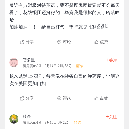
最近有点消极对待英语，要不是魔鬼团肯定就不会每天
看了，花钱报团还挺好的，毕竟我是很抠的人，哈哈哈
哈～～～
加油加油！！！给自己打气，坚持就是胜利✌️✌️✌️
分享
评论
点赞
+
智多星
关注
魔鬼营up9团
9月14日 21时56分
精选
越来越迷上拓词，每天像在装备自己的弹药库，让我这
次在美国更加自如
分享
评论
点赞
+
薛淡
关注
魔鬼营up1团
9月10日 8时22分
精选