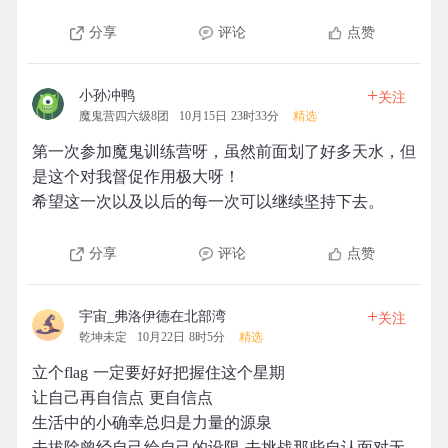
分享
评论
点赞
+
小孙冲鸭
关注
魔鬼营四六级8团
10月15日 23时33分
精选
第一次参加魔鬼训练营呀，虽然前面划了好多天水，但
是这个对我督促作用极大呀！
希望这一次以及以后的每一次可以继续坚持下去。
分享
评论
点赞
+
宇宙_弗洛伊德在北部湾
关注
乾坤未定
10月22日 8时5分
精选
立个flag 一定要好好把握住这个星期
让自己再自信点 更自信点
生活中的小确幸总归是力量的源泉
去拔除曾经自己给自己的设限 去挑战那些自认面对无