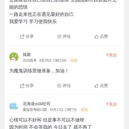
能的恐惧
一路走来也正在遇见最好的自己
我爱学习 学习使我快乐
分享
评论
点赞
+
就庭
关注
2019高考
8月29日 15时23分
精选
为魔鬼训练营做准备，加油！
分享
评论
点赞
+
北海道milk吐司
关注
魔鬼营考研13团
10月12日 23时7分
精选
心情可以不好🆖 但是事不可以不做呀
因为时间 不会等我的 今日去了 就不再了