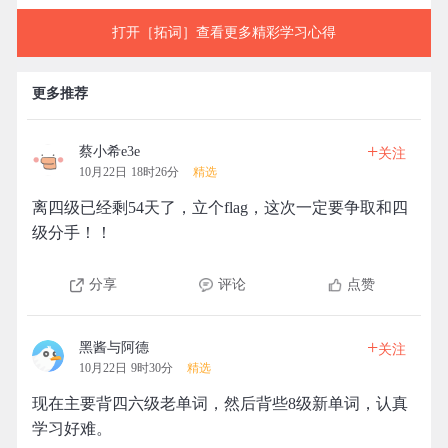
打开［拓词］查看更多精彩学习心得
更多推荐
+
蔡小希e3e
关注
10月22日 18时26分
精选
离四级已经剩54天了，立个flag，这次一定要争取和四
级分手！！
分享
评论
点赞
+
黑酱与阿德
关注
10月22日 9时30分
精选
现在主要背四六级老单词，然后背些8级新单词，认真
学习好难。