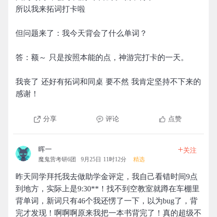
所以我来拓词打卡啦
但问题来了：我今天背会了什么单词？
答：额～ 只是按照本能的点，神游完打卡的一天。
我丧了 还好有拓词和同桌 要不然 我肯定坚持不下来的
感谢！
分享
评论
点赞
+
晖一
关注
魔鬼营考研6团
9月25日 11时12分
精选
昨天同学拜托我去做助学金评定，我自己看错时间9点
到地方，实际上是9:30**！找不到空教室就蹲在车棚里
背单词，新词只有46个我还愣了一下，以为bug了，背
完才发现！啊啊啊原来我把一本书背完了！真的超级不