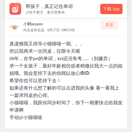
帮孩子，真正记住单词
下载 App
少壮不努力，老大背单词
小鹤sesame
关注
向左走向右走
8月27日 16时10分
真遗憾我又得等小猫喵喵一期。。。
所以我再求一次同桌，仅限今天喔
08年，在学pet的单词，ket还没有考......（别嫌弃）
求一个女孩子，最好年龄相仿或者稍微比我大一点的姐
姐哦。我会坚持下去的你阔以放心🙈🙉
希望你也可以坚持下去！
如果还有什么想了解的可以点进我的头像 看一看我上
一篇求同桌的心得。
小猫喵喵，我跟你同步时间了，你下一期要快点给我发
申请啊
手动@小猫喵喵