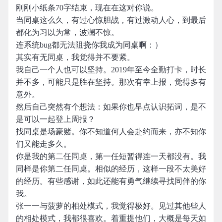
刚刚小纸条70字结束，现在在这对你说。
当同桌这么久，有过心惊胆战，有过激动人心，到最后
都化为习以为常，波澜不惊。
连系统bug都无法阻挠你我成为同桌啊：）
其实有无同桌，我觉得并不要紧。
我自己一个人也可以坚持。2019年至今全勤打卡，时长
并不多，可能只是胜在坚持。那次有幸上报，觉得多有
意外。
然后自己突然有个想法：如果你也早点认识拓词，是不
是可以一起登上周报？
找同桌是场豪赌。你不知道何人会赴约而来，亦不知你
们又能走多久。
你是我的第二任同桌，第一任短暂得连一天都没有。我
同样是你第二任同桌。相似的经历，这样一段不太美好
的经历。有些感谢，如此还能有勇气继续寻找同伴的你
我。
张一一与菠萝的相处模式，我觉得极好。见过其他些人
的相处模式，我都很喜欢。着重提他们，大概是每天如