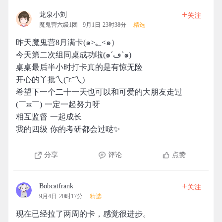
+
龙泉小刘
关注
魔鬼营六级1团
9月1日 23时38分
精选
昨天魔鬼营8月满卡(๑>؂<๑）
今天第二次组同桌成功啦(๑´ڡ`๑)
桌桌最后半小时打卡真的是有惊无险
开心的丫批乀(ˉεˉ乀)
希望下一个二十一天也可以和可爱的大朋友走过
(￣ж￣) 一定一起努力呀
相互监督 一起成长
我的四级 你的考研都会过哒✨
分享
评论
点赞
+
Bobcatfrank
关注
9月4日 20时17分
精选
现在已经拉了两周的卡，感觉很进步。