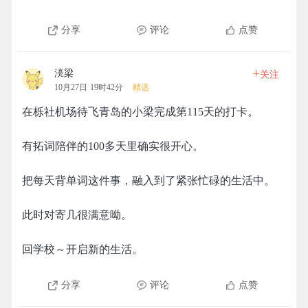
分享
评论
点赞
+
湸梁
关注
10月27日 19时42分
精选
在栎社机场待飞青岛的小梁完成第115天的打卡。
有拓词陪伴的100多天里确实很开心。
把每天背单词这件事，融入到了紧张忙碌的生活中。
此时对寄几很满意呦。
回学校～开启新的生活。
分享
评论
点赞