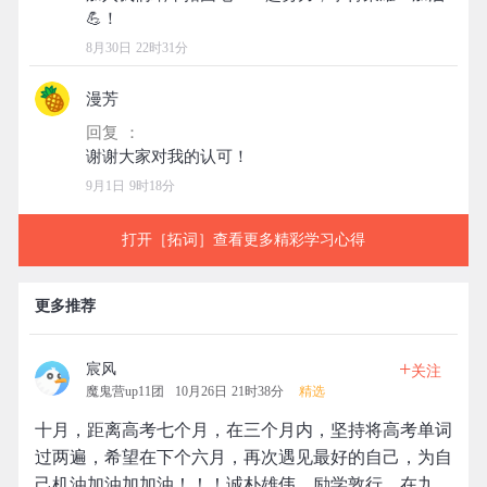
8月30日 22时31分
漫芳
回复 ：
9月1日 9时18分
打开［拓词］查看更多精彩学习心得
更多推荐
+
宸风
关注
魔鬼营up11团
10月26日 21时38分
精选
十月，距离高考七个月，在三个月内，坚持将高考单词
过两遍，希望在下个六月，再次遇见最好的自己，为自
己机油加油加加油！！！诚朴雄伟，励学敦行，在九