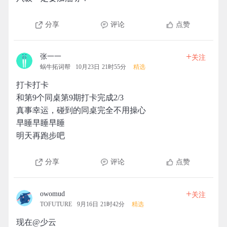
分享
评论
点赞
+
张一一
关注
蜗牛拓词帮
10月23日 21时55分
精选
打卡打卡
和第9个同桌第9期打卡完成2/3
真事幸运，碰到的同桌完全不用操心
早睡早睡早睡
明天再跑步吧
分享
评论
点赞
+
owomud
关注
TOFUTURE
9月16日 21时42分
精选
现在@少云