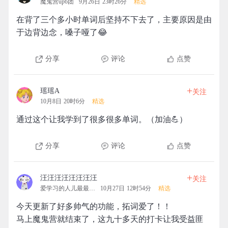
魔鬼营up6团
9月26日 23时26分
精选
在背了三个多小时单词后坚持不下去了，主要原因是由
于边背边念，嗓子哑了😂
分享
评论
点赞
+
瑶瑶A
关注
10月8日 20时6分
精选
通过这个让我学到了很多很多单词。（加油💪）
分享
评论
点赞
+
汪汪汪汪汪汪汪汪
关注
爱学习的人儿最最最可爱
10月27日 12时54分
精选
今天更新了好多帅气的功能，拓词爱了！！
马上魔鬼营就结束了，这九十多天的打卡让我受益匪