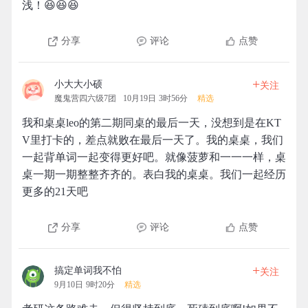
浅！😆😆😆
分享
评论
点赞
+
小大大小硕
关注
魔鬼营四六级7团
10月19日 3时56分
精选
我和桌桌leo的第二期同桌的最后一天，没想到是在KT
V里打卡的，差点就败在最后一天了。我的桌桌，我们
一起背单词一起变得更好吧。就像菠萝和一一一样，桌
桌一期一期整整齐齐的。表白我的桌桌。我们一起经历
更多的21天吧
分享
评论
点赞
+
搞定单词我不怕
关注
9月10日 9时20分
精选