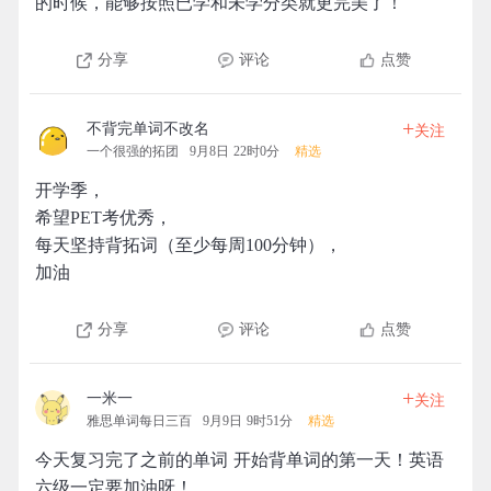
的时候，能够按照已学和未学分类就更完美了！
分享
评论
点赞
+
不背完单词不改名
关注
一个很强的拓团
9月8日 22时0分
精选
开学季，
希望PET考优秀，
每天坚持背拓词（至少每周100分钟），
加油
分享
评论
点赞
+
一米一
关注
雅思单词每日三百
9月9日 9时51分
精选
今天复习完了之前的单词 开始背单词的第一天！英语
六级一定要加油呀！