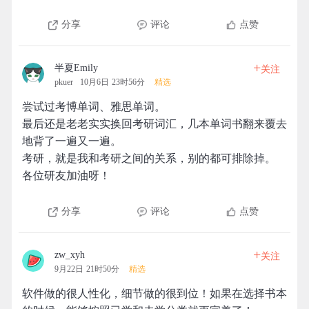
分享
评论
点赞
+
半夏Emily
关注
pkuer
10月6日 23时56分
精选
尝试过考博单词、雅思单词。
最后还是老老实实换回考研词汇，几本单词书翻来覆去
地背了一遍又一遍。
考研，就是我和考研之间的关系，别的都可排除掉。
各位研友加油呀！
分享
评论
点赞
+
zw_xyh
关注
9月22日 21时50分
精选
软件做的很人性化，细节做的很到位！如果在选择书本