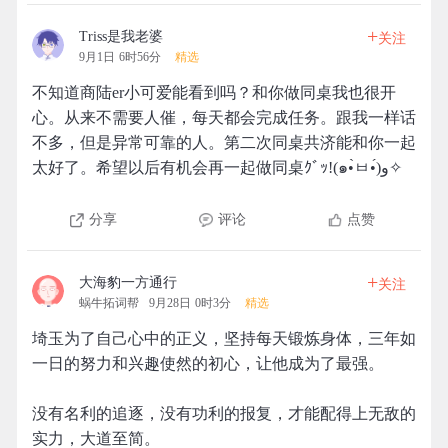
+
Triss是我老婆
关注
9月1日 6时56分
精选
不知道商陆er小可爱能看到吗？和你做同桌我也很开
心。从来不需要人催，每天都会完成任务。跟我一样话
不多，但是异常可靠的人。第二次同桌共济能和你一起
太好了。希望以后有机会再一起做同桌ｸﾞｯ!(๑•̀ㅂ•́)و✧
分享
评论
点赞
+
大海豹一方通行
关注
蜗牛拓词帮
9月28日 0时3分
精选
埼玉为了自己心中的正义，坚持每天锻炼身体，三年如
一日的努力和兴趣使然的初心，让他成为了最强。
没有名利的追逐，没有功利的报复，才能配得上无敌的
实力，大道至简。