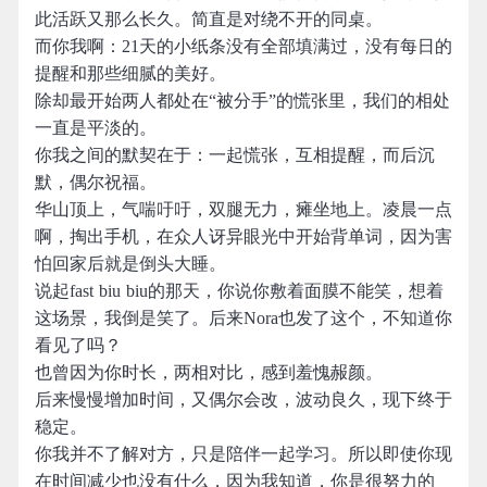
此活跃又那么长久。简直是对绕不开的同桌。
而你我啊：21天的小纸条没有全部填满过，没有每日的
提醒和那些细腻的美好。
除却最开始两人都处在“被分手”的慌张里，我们的相处
一直是平淡的。
你我之间的默契在于：一起慌张，互相提醒，而后沉
默，偶尔祝福。
华山顶上，气喘吁吁，双腿无力，瘫坐地上。凌晨一点
啊，掏出手机，在众人讶异眼光中开始背单词，因为害
怕回家后就是倒头大睡。
说起fast biu biu的那天，你说你敷着面膜不能笑，想着
这场景，我倒是笑了。后来Nora也发了这个，不知道你
看见了吗？
也曾因为你时长，两相对比，感到羞愧赧颜。
后来慢慢增加时间，又偶尔会改，波动良久，现下终于
稳定。
你我并不了解对方，只是陪伴一起学习。所以即使你现
在时间减少也没有什么，因为我知道，你是很努力的