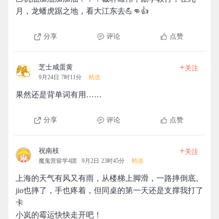
月，龙蟠虎踞之地，看大江东去💪👊👍
分享
评论
点赞
+
芝士咸蛋黄
关注
9月24日 7时11分
精选
果然还是背单词有用……
分享
评论
点赞
+
祝南枝
关注
魔鬼营留学4团
9月2日 23时45分
精选
上海的天气有风又有雨，从楼梯上脚滑，一路摔倒底。
jio也摔了，手也疼着，但同桌的第一天还是支撑我打了
卡
小岚的霉运快快走开吧！