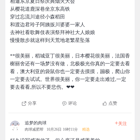
相邀东京夏日祭庆典烟火大会
从樱花道鹿深巷坐京东高铁
穿过忘流川途径小森稻田
和渡边君玲子阿姨扳川婆婆一家人
去神社看歌舞伎表演祭拜神社大人娘娘
慢慢散步就这样到天荒地老繁星坠落
**很美丽，稻城亚丁很美丽，日本樱花很美丽，法国香
榭丽舍还有一场梦没有做，北极极光你真的一定要去看
看，澳大利亚的袋鼠你也一定要去摸摸，蹦极，爬山你
一定要去试试。世界很美丽，你一定要走出难过,一定
要去看看,所以不要悲伤。❤❤
分享
评论
点赞
+
追梦的肉球
关注
肉球减肥帮
10月26日 16时11分
精选