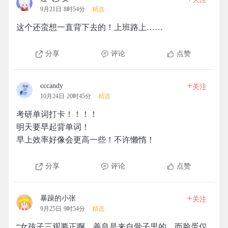
9月21日 8时54分
精选
这个还蛮想一直背下去的！上班路上……
分享
评论
点赞
+
cccandy
关注
10月24日 20时45分
精选
考研单词打卡！！！！
明天要早起背单词！
早上效率好像会更高一些！不许懒惰！
分享
评论
点赞
+
暴躁的小张
关注
9月25日 9时54分
精选
“女孩子三观要正啊，善良是来自骨子里的，而脸蛋仅