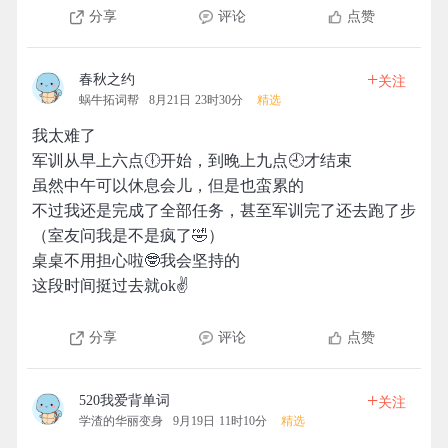
分享
评论
点赞
+
春秋之约
关注
蜗牛拓词帮
8月21日 23时30分
精选
我太难了
军训从早上六点🕕开始，到晚上九点🕘才结束
虽然中午可以休息会儿，但是也蛮累的
不过我还是完成了全部任务，甚至军训完了还去跑了步
（室友问我是不是疯了🤣）
桌桌不用担心啦🤓我会坚持的
这段时间挺过去就ok✌
分享
评论
点赞
+
520我爱背单词
关注
学渣的华丽变身
9月19日 11时10分
精选