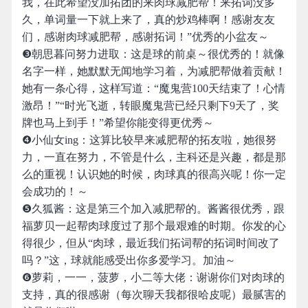
我，在此希望没加拓团的来肉球减肥帮！来拓词没多
久，单词量一下就上来了，真的炒鸡棒啊！感谢友友
们，感谢肉球减肥帮，感谢拓词！”优秀的小盆友～
❸朝思暮问努力进取：这是球的前桌～很优秀的！就像
名字一样，她默默无闻地学习着，为减肥帮做着贡献！
她有一条心得，这样写道：“魔鬼营100天结束了！心情
激昂！”“时光飞逝，转眼魔鬼营已经只剩下9天了，奖
牌也马上到手！”希望你能变得更优秀～
❹小仙女ing：这算比较早来减肥帮的拓友啦，她很努
力，一直在努力，不管是什么，主科还是兴趣，都是那
么的重视！认识她的时候，肉球真的很高兴呢！你一定
会成功的！～
❺久狐酱：这是第三个加入减肥帮的。酱酱很优秀，跟
福萝贝一起帮肉球度过了那个最艰难的时期。你发的心
得很少，但从“肉球，最近我们拓词帮的拓词时间改了
吗？”这，球就能感受出你多爱学习。加油～
❻萝莉，一一，菠萝，小二等大佬：谢谢你们对肉球的
支持，真的很感谢（每次聊天我都很哈皮呢）最腻害的