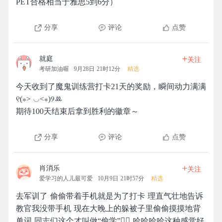
PET合格相当于雅思5到6分）
分享
评论
点赞
+
就庭
关注
考研加油喔
9月28日 21时12分
精选
今天收到了魔鬼训练营打卡21天的奖励，瞬间动力满满
୧(⁎˃ ◡˂⁎)୨ꔛ
期待100天结束后拿到胜利的徽章～
分享
评论
点赞
+
肖消乐
关注
爱学习的人儿最可爱
10月9日 21时57分
精选
去军训了 偷偷带着手机就是为了打卡 理直气壮地告诉
教官我没带手机 现在大晚上的躲被子里偷偷摸摸地背
单词 同志们这个才叫做“偷学”👆🏻 哈哈哈哈这种感觉好