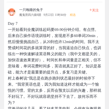
+
一只晚睡的兔子
关注
魔鬼营四六级8团
9月22日 11时44分
精选
Day 7
一开始看到全魔训练起码要69-90分钟介绍。有点愣。
后来自己操作语境训练时，发现差不多60单词20min，
然后慢慢挑战自己，从20到也许12min的时间。我不太
赞成时间花的多就算背的好，当我逼迫自己快点，也训
练出一种快速解读英语释义的能力（我中文都是关的，
加快语速效果更好）。时间长和单词量是正相关，但不
意味着，单词花费时间多，英语就真正好了。知识是基
础，能力才是最重要的提升点，多复习是关键。
村上春树说“我总是在跑步跑到状态最好的时候停下
来。”我背英语也是，因为我知道这样才能成为一个愉
悦的习惯。背的太多，反而会预支以后的兴趣，那样就
不好玩了。不好玩就容易坚持不下去了。故何乐而不
为？
背单词的这几天，看了好多英美电影，会很有兴趣跟着