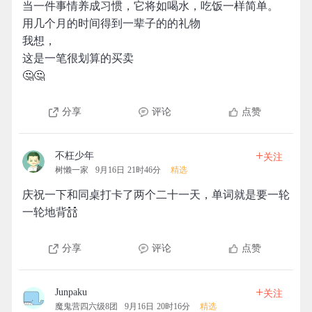
当一件事情养成习惯，它将如喝水，吃饭一样简单。
用几个月的时间得到一辈子的的礼物
我想，
这是一笔很划算的买卖
🤔🤔
分享
评论
点赞
+
不枉少年
关注
树懒一家
9月16日 21时46分
精选
庆祝一下和同桌打卡了两个二十一天，单词就是要一轮
一轮地背🍾🍾
分享
评论
点赞
+
Junpaku
关注
魔鬼营四六级8团
9月16日 20时16分
精选