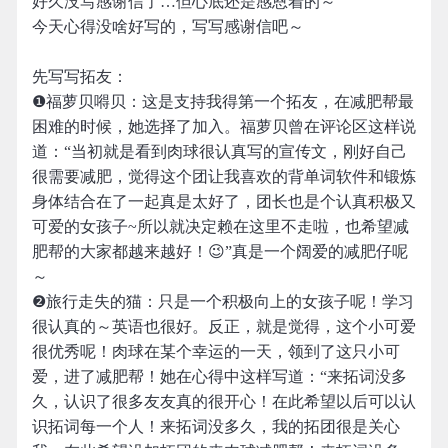
好久没写感谢信了…但心底还是感恩着的～
今天心得没啥好写的，写写感谢信吧～
先写写拓友：
❶福萝贝嘚贝：这是支持我得第一个拓友，在减肥帮最
困难的时候，她选择了加入。福萝贝曾在评论区这样说
道：“当初就是看到肉球很认真写的宣传文，刚好自己
很需要减肥，觉得这个团让我喜欢的背单词软件和锻炼
身体结合在了一起真是太好了，团长也是个认真积极又
可爱的女孩子~所以就决定赖在这里不走啦，也希望减
肥帮的大家都越来越好！😉”真是一个阔爱的减肥仔呢
～
❷旅行走失的猫：只是一个积极向上的女孩子呢！学习
很认真的～英语也很好。反正，就是觉得，这个小可爱
很优秀呢！肉球在某个幸运的一天，领到了这只小可
爱，进了减肥帮！她在心得中这样写道：“来拓词没多
久，认识了很多友友真的很开心！在此希望以后可以认
识拓词每一个人！来拓词没多久，我的拓团很是关心