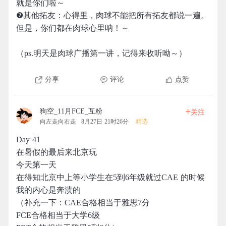
就是你们啦～
❼其他拓友：心得里，肉球不能把所有拓友都说一遍。
但是，你们都在肉球心里呐！～
（ps.明天是肉球广播第一讲，记得来收听呦～）
分享
评论
点赞
+
狗空_11月FCE_互粉
关注
向左走向右走
8月27日 21时26分
精选
Day 41
在暑假的最后来北京玩
今天第一天
在得知北京中上等小学生在5到6年级就过CAE 的时候
我的内心是奔溃的
（补充一下：CAE合格相当于雅思7分
FCE合格相当于大学6级