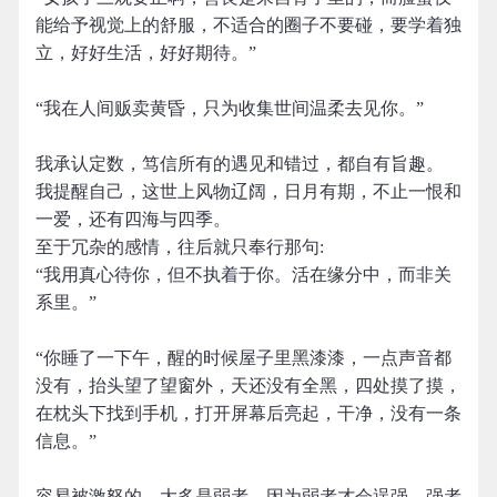
能给予视觉上的舒服，不适合的圈子不要碰，要学着独
立，好好生活，好好期待。”
“我在人间贩卖黄昏，只为收集世间温柔去见你。”
我承认定数，笃信所有的遇见和错过，都自有旨趣。
我提醒自己，这世上风物辽阔，日月有期，不止一恨和
一爱，还有四海与四季。
至于冗杂的感情，往后就只奉行那句:
“我用真心待你，但不执着于你。活在缘分中，而非关
系里。”
“你睡了一下午，醒的时候屋子里黑漆漆，一点声音都
没有，抬头望了望窗外，天还没有全黑，四处摸了摸，
在枕头下找到手机，打开屏幕后亮起，干净，没有一条
信息。”
容易被激怒的，大多是弱者，因为弱者才会逞强，强者