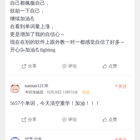
自己都佩服自己，
鼓励一下自己，
继续加油💪
在看到单词量上涨，
更是增加了我的自信心～
现在在别的软件上跟外教一对一都感觉自信了好多～
开心🥳加油💪fighting
分享
评论
点赞
+
nannan12138
关注
考研海贼团
10月26日 11时51分
精选
5657个单词，今天清空重学！加油！！！
分享
评论
点赞
+
过气少女
关注