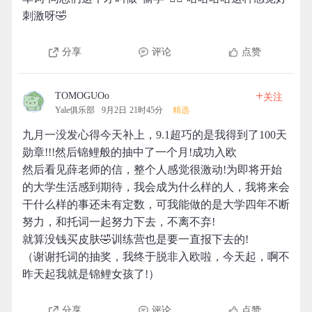
刺激呀🤣
分享
评论
点赞
+
TOMOGUOo
关注
Yale俱乐部
9月2日 21时45分
精选
九月一没发心得今天补上，9.1超巧的是我得到了100天
勋章!!!然后锦鲤般的抽中了一个月!成功入欧
然后看见薛老师的信，整个人感觉很激动!为即将开始
的大学生活感到期待，我会成为什么样的人，我将来会
干什么样的事还未有定数，可我能做的是大学四年不断
努力，和托词一起努力下去，不离不弃!
就算没钱买皮肤🤣训练营也是要一直报下去的!
（谢谢托词的抽奖，我终于脱非入欧啦，今天起，啊不
昨天起我就是锦鲤女孩了!）
分享
评论
点赞