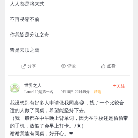
人人都是将来式
不再畏缩不前
你我皆是分江之舟
皆是云顶之鹰
分享
评论
点赞
+
世界之人
关注
Lance119是第一名的拓团
9月10日 22时49分
精选
我没想到有好多人申请做我同桌😂，找了一个比较合
适的人做了同桌，希望能坚持下去。
（我一般都在中午晚上背单词，因为在学校还是偷偷带
的手机，放假了会早上打卡。ﾉ☀）
谢谢我能有同桌，好开心。❤