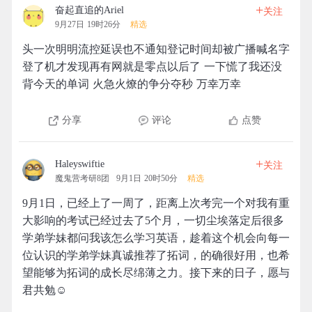
+
奋起直追的Ariel
关注
9月27日 19时26分
精选
头一次明明流控延误也不通知登记时间却被广播喊名字
登了机才发现再有网就是零点以后了 一下慌了我还没
背今天的单词 火急火燎的争分夺秒 万幸万幸
分享
评论
点赞
+
Haleyswiftie
关注
魔鬼营考研8团
9月1日 20时50分
精选
9月1日，已经上了一周了，距离上次考完一个对我有重
大影响的考试已经过去了5个月，一切尘埃落定后很多
学弟学妹都问我该怎么学习英语，趁着这个机会向每一
位认识的学弟学妹真诚推荐了拓词，的确很好用，也希
望能够为拓词的成长尽绵薄之力。接下来的日子，愿与
君共勉☺️