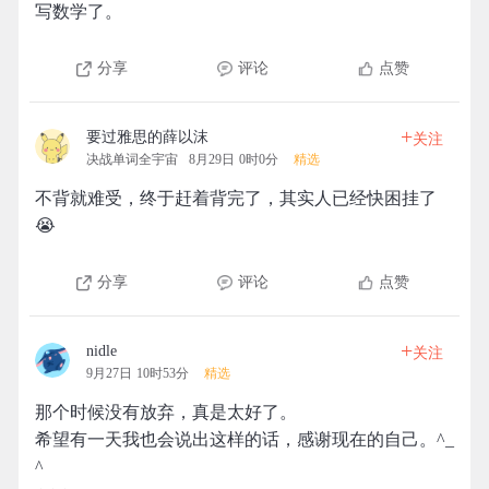
写数学了。
分享
评论
点赞
+
要过雅思的薛以沫
关注
决战单词全宇宙
8月29日 0时0分
精选
不背就难受，终于赶着背完了，其实人已经快困挂了
😭
分享
评论
点赞
+
nidle
关注
9月27日 10时53分
精选
那个时候没有放弃，真是太好了。
希望有一天我也会说出这样的话，感谢现在的自己。^_
^