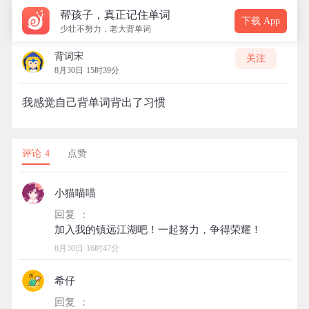
帮孩子，真正记住单词
下载 App
少壮不努力，老大背单词
背词宋
关注
8月30日 15时39分
我感觉自己背单词背出了习惯
评论 4
点赞
小猫喵喵
回复 ：
8月30日 16时47分
希仔
回复 ：