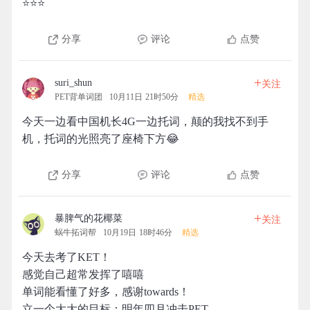
⭐⭐⭐
分享
评论
点赞
+
suri_shun
关注
PET背单词团
10月11日 21时50分
精选
今天一边看中国机长4G一边托词，颠的我找不到手
机，托词的光照亮了座椅下方😂
分享
评论
点赞
+
暴脾气的花椰菜
关注
蜗牛拓词帮
10月19日 18时46分
精选
今天去考了KET！
感觉自己超常发挥了嘻嘻
单词能看懂了好多，感谢towards！
立一个大大的目标：明年四月冲击PET