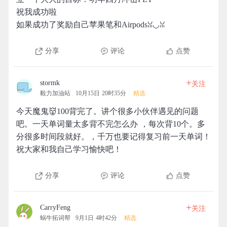
祝我成功啦
如果成功了奖励自己苹果笔和Airpodsꈍ◡ꈍ
分享
评论
点赞
+
stormk
关注
毅力加油站
10月15日 20时35分
精选
今天魔鬼👹100背完了。讲个很多小伙伴遇见的问题
吧。一天单词量太多背不完怎么办 ，每次背10个。多
分很多时间段就好。，千万也要记得复习前一天单词！
祝大家和我自己学习愉快吧！
分享
评论
点赞
+
CarryFeng
关注
蜗牛拓词帮
9月1日 4时42分
精选