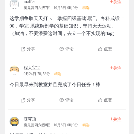
+
maffer
关注
魔鬼营四六级7团
10月5日 0时0分
精选
这学期争取天天打卡，掌握四级基础词汇。各科成绩上
90，学完 系统解剖学的基础知识，坚持天天运动。
（加油，不要浪费这时间，去立一个不实现的flag）
分享
评论
点赞
+
程大宝宝
关注
9月24日 7时53分
精选
今日最早来到教室并且完成了今日任务！棒
分享
评论
点赞
+
苍穹顶
关注
魔鬼营四六级8团
10月6日 0时0分
精选