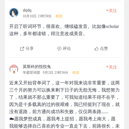
+
shjdq
关注
10月10日 21时59分
精选
开启了听词环节，很喜欢。继续磕发音。比如像scholar
这种，多年都读错，得注意改成美音。
分享
评论
点赞
+
莫斯科的悦悦兔
关注
学霸背词团
9月2日 21时50分
精选
近来又开始背单词了，这一年对我来说非常重要，这两
三个月的努力可以换来剩下日子的无怨无悔，我想努力
了，结果就不那么重要了，可我知道结果不得不在乎，
因为是十多载真的过的很艰难，我已经挺到了现在，就
没有退路，前方通向成功和失败，仅仅两条路......
☁️愿我梦想成真，愿我考上提招，愿我考上南大，愿
我能够选择自己喜欢的专业一直走下去，前路很长，未