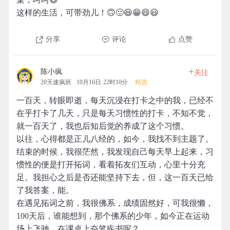
这样的生活，可带劲儿！🙃🙂😆😁😄😃
分享
评论
点赞
+
陈小疯
关注
20天速疯班
10月16日 22时10分
精选
一百天，转眼即逝，每天沉浸在打卡之中的我，已经不
在乎打卡了几天，只是每天习惯性的打卡，不知不觉，
就一百天了，我也后知后觉的养成了这个习惯。
以往，心得都是正儿八经的，如今，我找不到主题了。
结束的时候，我很茫然，我发现自己每天早上起来，习
惯性的便是打开拓词，看着拓友们互动，心里十分充
足。我担心之后是否还能坚持下去，但，这一百天已给
了我答案，能。
在遇见拓词之前，我很佛系，成绩固然好，可我很懒，
100天后，谁能想到，那个佛系的少年，如今正在运动
场上飞驰，在课桌上奋笔疾书呢？