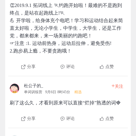
👏2019.9.1 拓词线上 🏃约跑开始啦！最难的不是跑到
终点，是站在起跑线上!🏃
💪 开学啦，给身体充个电吧！学习和运动结合起来简
直太好啦，无论小学生，中学生，大学生，还是工作
党，都来都来，来一场美丽的约跑吧！
☞注意 :1. 运动前热身，运动后拉伸，避免受伤!
2.跑步易上瘾，不要贪跑哦！
分享
评论
点赞
+
杜公子的_
关注
单词训练营
9月6日 8时45分
精选
刷了这么久，才看到原来可以直接“烂掉”熟透的词🍓
分享
评论
点赞