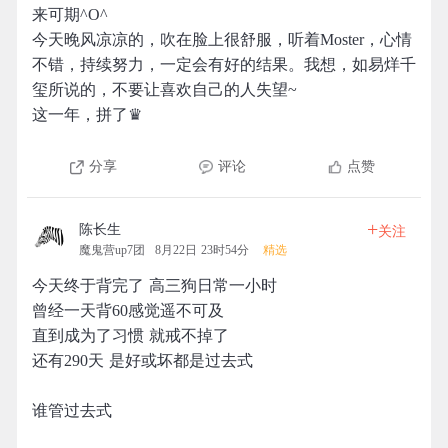
来可期^O^
今天晚风凉凉的，吹在脸上很舒服，听着Moster，心情
不错，持续努力，一定会有好的结果。我想，如易烊千
玺所说的，不要让喜欢自己的人失望~
这一年，拼了♛
分享
评论
点赞
+
陈长生
关注
魔鬼营up7团
8月22日 23时54分
精选
今天终于背完了 高三狗日常一小时
曾经一天背60感觉遥不可及
直到成为了习惯 就戒不掉了
还有290天 是好或坏都是过去式
谁管过去式