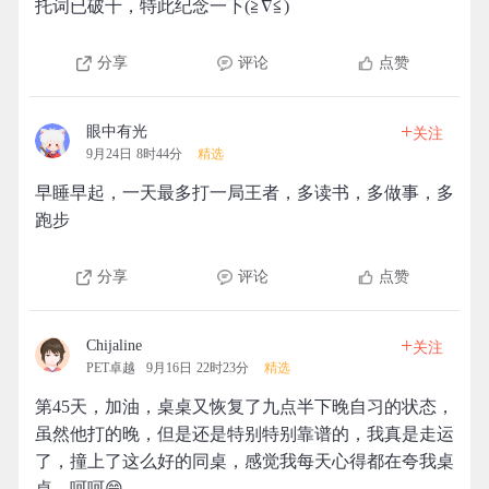
托词已破千，特此纪念一下(≧∇≦)
分享
评论
点赞
+
眼中有光
关注
9月24日 8时44分
精选
早睡早起，一天最多打一局王者，多读书，多做事，多
跑步
分享
评论
点赞
+
Chijaline
关注
PET卓越
9月16日 22时23分
精选
第45天，加油，桌桌又恢复了九点半下晚自习的状态，
虽然他打的晚，但是还是特别特别靠谱的，我真是走运
了，撞上了这么好的同桌，感觉我每天心得都在夸我桌
桌，呵呵😄