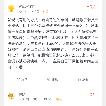
+
Wendy雅雯
关注
9月25日 6时21分
精选
发现很有用的办法，通刷背过的单词。就是除了会员三
个模式，运用三个免费模式与会员同一本单词书，没事
清一遍单词查漏补缺，设置500个以上（到会员模式没
学的就停）。虽然这样打卡比较困难（因为是积攒了一
波开始清），主要是运用app的记忆曲线算法像每天挑
战那样，筛选出自己应该清的单词。但是好处是随手都
可以清一遍单词。能最快过记忆27遍）23333比自带的
查漏补缺还要快捷一点。（主要自己不用掐着时间去复
习了）😝
分享
评论
点赞
+
仲歆
关注
cici拓团队
9月9日 9时25分
精选