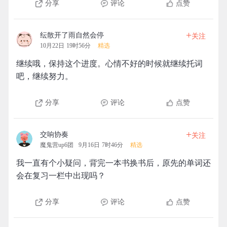
分享
评论
点赞
+
纭散开了雨自然会停
关注
10月22日 19时56分
精选
继续哦，保持这个进度。心情不好的时候就继续托词
吧，继续努力。
分享
评论
点赞
+
交响协奏
关注
魔鬼营up6团
9月16日 7时46分
精选
我一直有个小疑问，背完一本书换书后，原先的单词还
会在复习一栏中出现吗？
分享
评论
点赞