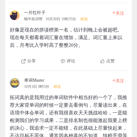
+
一片红叶子
关注
蜗牛拓词帮
10月20日 16时35分
精选
好像是现在的拼读榜第一名，估计到晚上会被超吧。
现在每天都看着词汇量在增加，满足。词汇量上来以
后，月考比入学时高了整整20分。
分享
评论
点赞
+
单词Master
关注
10月3日 0时3分
精选
拓词真的是我用过的单词软件中相当好的一个了，我推
荐大家背单词的时候一定要去看例句，尽量读出来，在
语境中体会单词，还有我很喜欢天天挑战哈哈，一是能
检测我们的学习成果，二是排名制也很能激起我要上榜
的决心，我追求一定不能错，在此基础上尽量快起来，
不达目标不罢休，通常因各种真的不知道、纯粹手滑等