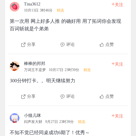
+
Tina3612
关注
10月13日 3时46分
精选
第一次用 网上好多人推 的确好用 用了拓词你会发现
百词斩就是个弟弟
分享
评论
点赞
+
棒棒的邦邦
关注
万词王不是梦
10月17日 23时59分
精选
300分钟打卡。。明天继续努力
分享
评论
点赞
+
小猫儿咪
关注
闷声发大财
9月27日 23时39分
精选
不知不觉已经同桌成功6期了！优秀～