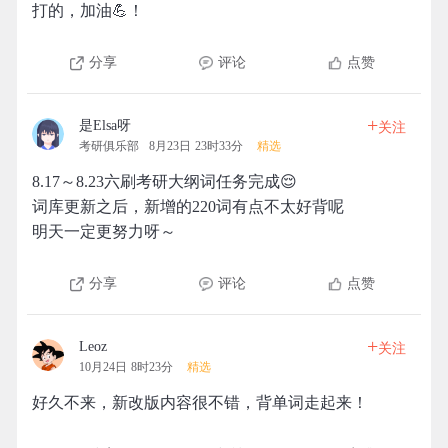
打的，加油💪！
分享
评论
点赞
+
是Elsa呀
关注
考研俱乐部
8月23日 23时33分
精选
8.17～8.23六刷考研大纲词任务完成😌
词库更新之后，新增的220词有点不太好背呢
明天一定更努力呀～
分享
评论
点赞
+
Leoz
关注
10月24日 8时23分
精选
好久不来，新改版内容很不错，背单词走起来！