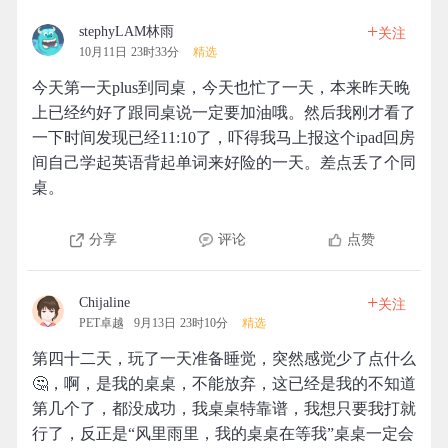
+
stephyLAM林雨
关注
10月11日 23时33分
精选
今天第一天plus到同桌，今天也忙了一天，本来昨天晚
上已经约好了跟同桌说一定要加油哦。然后我刚才看了
一下时间发现已经11:10了，吓得我马上报这个ipad回房
间自己学起英语背起单词来好险的一天。差点丢了个同
桌。
分享
评论
点赞
+
Chijaline
关注
PET卓越
9月13日 23时10分
精选
第四十二天，玩了一天准备睡觉，突然感觉少了点什么
🤔，啊，是我的桌桌，不能放弃，这已经是我的不知道
第几个了，都没成功，我桌桌特靠谱，我想只要我打就
行了，反正是“风里雨里，我的桌桌在等我”桌桌一定会