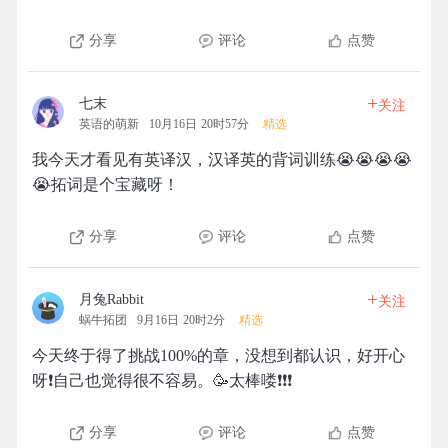
分享
评论
点赞
+
七末
关注
英语的萌新
10月16日 20时57分
精选
我今天才看见有英译汉，汉译英的背词训练😭😭😭😭
😭拓词是个宝藏呀！
分享
评论
点赞
+
月兔Rabbit
关注
蜗牛拓团
9月16日 20时2分
精选
今天终于得了挑战100%的章，没想到都认识，好开心
呀❗️自己也觉得很不容易。🥳太棒喽❗️❗️❗️
分享
评论
点赞