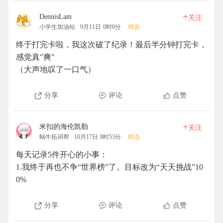
+
DennisLam
关注
小学生加油站
9月11日 0时0分
精选
终于打完卡啦，我这次破了纪录！最后半分钟打完卡，
感觉真"爽"
（大声地叹了一口气）
分享
评论
点赞
+
米扣的海伦凯勒
关注
蜗牛拓词帮
10月17日 8时53分
精选
每天记录5件开心的小事：
1.我终于再也不争“世界榜”了。目标改为“天天挑战”10
0%
分享
评论
点赞