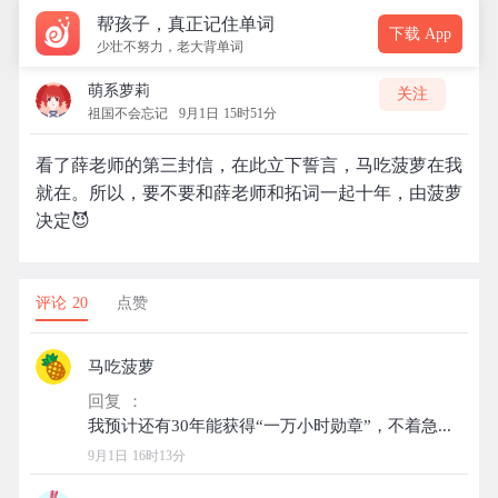
帮孩子，真正记住单词
下载 App
少壮不努力，老大背单词
萌系萝莉
关注
祖国不会忘记
9月1日 15时51分
看了薛老师的第三封信，在此立下誓言，马吃菠萝在我
就在。所以，要不要和薛老师和拓词一起十年，由菠萝
决定😈
评论 20
点赞
马吃菠萝
回复 ：
9月1日 16时13分