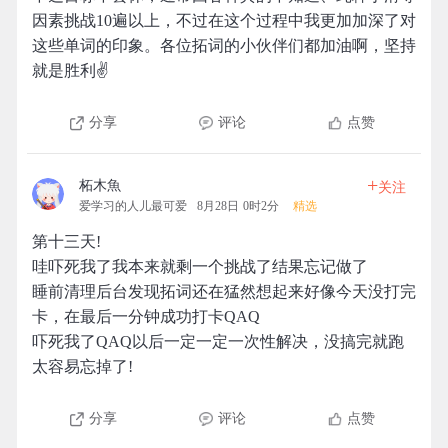
因素挑战10遍以上，不过在这个过程中我更加加深了对
这些单词的印象。各位拓词的小伙伴们都加油啊，坚持
就是胜利✌️
分享
评论
点赞
+
柘木魚
关注
爱学习的人儿最可爱
8月28日 0时2分
精选
第十三天!
哇吓死我了我本来就剩一个挑战了结果忘记做了
睡前清理后台发现拓词还在猛然想起来好像今天没打完
卡，在最后一分钟成功打卡QAQ
吓死我了QAQ以后一定一定一次性解决，没搞完就跑
太容易忘掉了!
分享
评论
点赞