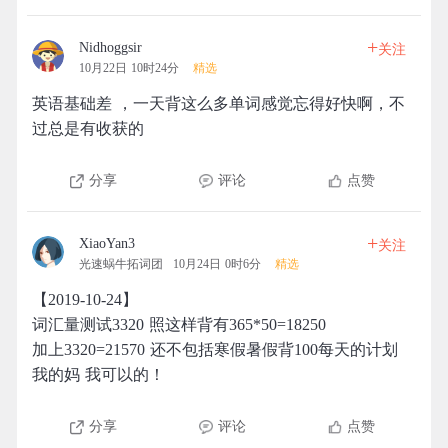
+
Nidhoggsir
关注
10月22日 10时24分
精选
英语基础差 ，一天背这么多单词感觉忘得好快啊，不
过总是有收获的
分享
评论
点赞
+
XiaoYan3
关注
光速蜗牛拓词团
10月24日 0时6分
精选
【2019-10-24】
词汇量测试3320 照这样背有365*50=18250
加上3320=21570 还不包括寒假暑假背100每天的计划
我的妈 我可以的！
分享
评论
点赞