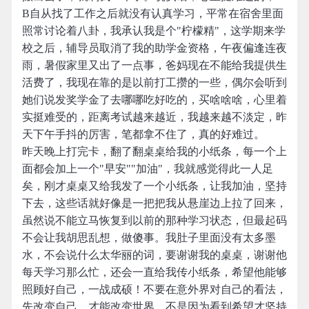
B自从找了工作之后就没有认真学习，平常在宿舍里面
照常讨论着八卦，我承认我是个"柠檬精"，这学期来学
校之后，辅导员取消了我的助学金资格，午夜偏逢连夜
雨，暑假家里又出了一点事，爸妈现在不能给我提供生
活费了，我现在靠的是以前打工攒的一些，偶尔会听到
她们说发奖学金了去哪哪吃好吃的，买啥啥啥，心里着
实挺难受的，距离考试越来越近，我越来越不淡定，昨
天下午手抖的厉害，笔都拿不住了，真的好难过。
昨天晚上打完卡，翻了翻桌桌给我的小纸条，每一个上
面都会加上一个"早安""加油"，我就感觉得此一人足
矣，刚才桌桌又给我发了一个小纸条，让我加油，坚持
下去，这些话就好像是一把把我从悬崖边上拉了回来，
虽然说不能立马恢复到以前的那种学习状态，但最起码
不会让我胡思乱想，做傻事。我肚子里面没有太多墨
水，不会说什么太华丽的词，要谢谢我的桌桌，谢谢他
每天学习那么忙，还会一直给我传小纸条，希望他能够
照顾好自己，一战成硕！不要在意外界对自己的看法，
先改变自己，才能改变世界，不是因为看到希望才坚持