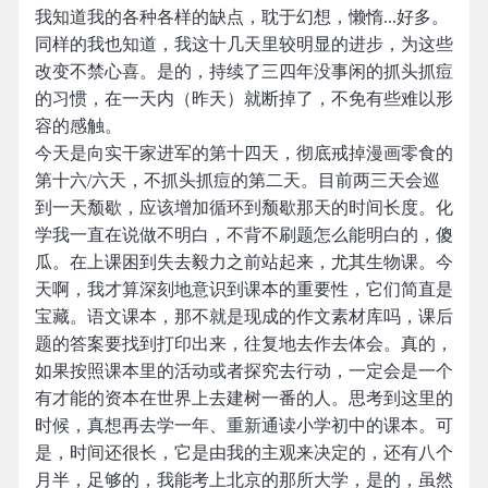
我知道我的各种各样的缺点，耽于幻想，懒惰...好多。
同样的我也知道，我这十几天里较明显的进步，为这些
改变不禁心喜。是的，持续了三四年没事闲的抓头抓痘
的习惯，在一天内（昨天）就断掉了，不免有些难以形
容的感触。
今天是向实干家进军的第十四天，彻底戒掉漫画零食的
第十六/六天，不抓头抓痘的第二天。目前两三天会巡
到一天颓歇，应该增加循环到颓歇那天的时间长度。化
学我一直在说做不明白，不背不刷题怎么能明白的，傻
瓜。在上课困到失去毅力之前站起来，尤其生物课。今
天啊，我才算深刻地意识到课本的重要性，它们简直是
宝藏。语文课本，那不就是现成的作文素材库吗，课后
题的答案要找到打印出来，往复地去作去体会。真的，
如果按照课本里的活动或者探究去行动，一定会是一个
有才能的资本在世界上去建树一番的人。思考到这里的
时候，真想再去学一年、重新通读小学初中的课本。可
是，时间还很长，它是由我的主观来决定的，还有八个
月半，足够的，我能考上北京的那所大学，是的，虽然