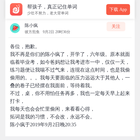
帮孩子，真正记住单词
下载 App
少壮不努力，老大背单词
陈小疯
关注
彼方煎鱼
9月2日 20时36分
各位，抱歉。
我不再是你们的陈小疯了，开学了，六年级。原本就面
临着毕业考，如今爸妈想让我考进市一中，仅仅一天，
练习题便让我喘不过气来，连现在这点时间，也是我偷
偷用的。。。我每天要面临的压力远远大于其他人，一
叠的卷子已经摆在我面前，等待着我。
不过，桌，你不用怕任务再多，我也一定每天早上起来
打卡，
我每天也会会忙里偷闲，来看看心得，
拓词是我的习惯，不会改，永远不会。
陈小疯于2019年9月2日晚20:35