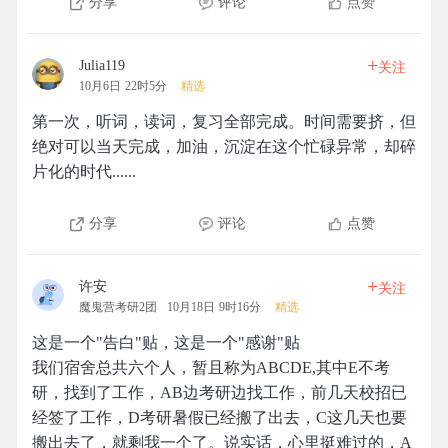
分享
评论
点赞
+
Julia119
关注
10月6日 22时5分
精选
第一次，听词，读词，复习全部完成。时间需要挤，但
绝对可以当天完成，加油，沉淀在这个忙碌异常，却碎
片化的时代......
分享
评论
点赞
+
许安
关注
魔鬼营考研2团
10月18日 9时16分
精选
这是一个"告白"贴，这是一个"感谢"贴
我们宿舍总共六个人，暂且称为ABCDE,其中E不考
研，找到了工作，AB边考研边找工作，前几天校招已
经签了工作，D考研暑假已经搬了出去，C这几天也要
搬出去了，就剩我一个了。说实话，心里挺难过的，A