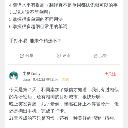
4.翻译水平有提高（翻译真不是单词都认识就可以的事
儿..说人话不简单啊）
5.掌握很多单词的不同用法
6.掌握很多超纲但常用的单词
手打不易..能来个精选不？
分享
评论
点赞
+
半夏Emily
关注
pkuer
8月22日 0时21分
精选
今天是第21天，和同桌加了微信才知道，我们有过相似
的考研经历，还有相同的目标城市。很快乐呀～
晚上突发胃痛，几乎晕倒，蜷缩在床上不停冒冷汗，但
还是掏出手机，完成了打卡。
21天养成的不只是习惯，还有一种美好的“契约”精神。