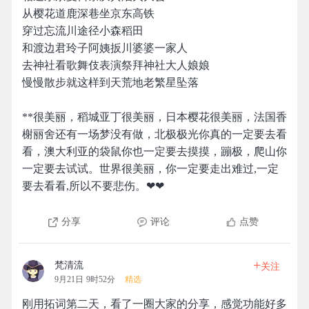
从樱花道鹿深巷坐京东高铁
穿过忘流川途径小森稻田
和渡边君玲子阿姨扳川婆婆一家人
去神社看歌舞伎表演祭拜神社大人娘娘
慢慢散步就这样到天荒地老繁星坠落
**很美丽，稻城亚丁很美丽，日本樱花很美丽，法国香
榭丽舍还有一场梦没有做，北极极光你真的一定要去看
看，澳大利亚的袋鼠你也一定要去摸摸，蹦极，爬山你
一定要去试试。世界很美丽，你一定要走出难过,一定
要去看看,所以不要悲伤。❤❤
分享
评论
点赞
+
梵清流
关注
9月21日 9时52分
精选
刚用拓词第二天，看了一圈大家的分享，感觉功能好多