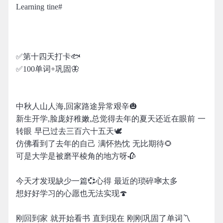
Learning tine#
✅第十四天打卡🐟
✅100单词+巩固🦋
中秋人山人海,回家路途异常艰辛🎃
新生开学,脸庞好稚嫩,总觉得去年的夏天还近在眼前 一
转眼 早已过去三百六十五天🕊
仿佛看到了去年的自己 满怀热忱 无比期待🌻
可是大学是被磨平棱角的地方呀🥀
今天才发现缺少一篇💞心得 最近的琐碎🕸太多
想好好学习的心愿也无法实现🍄
刚回到家 就开始看书 直到现在 刚刚巩固了单词〽️