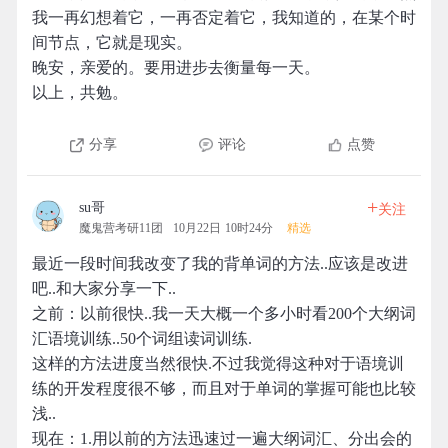
我一再幻想着它，一再否定着它，我知道的，在某个时
间节点，它就是现实。
晚安，亲爱的。要用进步去衡量每一天。
以上，共勉。
分享
评论
点赞
+
su哥
关注
魔鬼营考研11团
10月22日 10时24分
精选
最近一段时间我改变了我的背单词的方法..应该是改进
吧..和大家分享一下..
之前：以前很快..我一天大概一个多小时看200个大纲词
汇语境训练..50个词组读词训练.
这样的方法进度当然很快.不过我觉得这种对于语境训
练的开发程度很不够，而且对于单词的掌握可能也比较
浅..
现在：1.用以前的方法迅速过一遍大纲词汇、分出会的