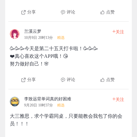
分享
评论
点赞
+
兰溪云梦
关注
10月9日 20时13分
精选
🥳🥳🥳今天是第二十五天打卡啦！🥳🥳🥳
❤️真心喜欢这个APP哦！😘
努力做好自己！🌸
分享
评论
点赞
+
李致远背单词真的好困难
关注
9月20日 10时37分
精选
大三雅思，求个学霸同桌，只要能教会我包了你的会
员！！！