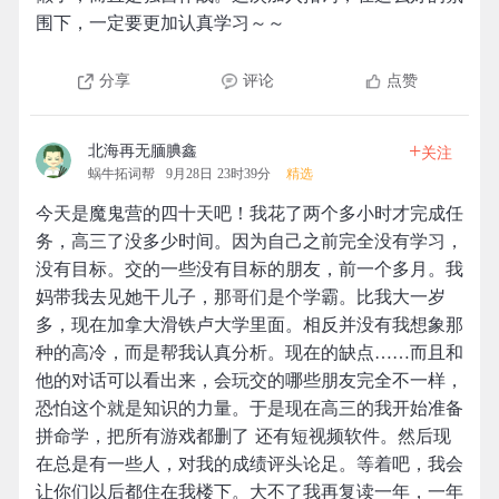
围下，一定要更加认真学习～～
分享
评论
点赞
+
北海再无腼腆鑫
关注
蜗牛拓词帮
9月28日 23时39分
精选
今天是魔鬼营的四十天吧！我花了两个多小时才完成任
务，高三了没多少时间。因为自己之前完全没有学习，
没有目标。交的一些没有目标的朋友，前一个多月。我
妈带我去见她干儿子，那哥们是个学霸。比我大一岁
多，现在加拿大滑铁卢大学里面。相反并没有我想象那
种的高冷，而是帮我认真分析。现在的缺点……而且和
他的对话可以看出来，会玩交的哪些朋友完全不一样，
恐怕这个就是知识的力量。于是现在高三的我开始准备
拼命学，把所有游戏都删了 还有短视频软件。然后现
在总是有一些人，对我的成绩评头论足。等着吧，我会
让你们以后都住在我楼下。大不了我再复读一年，一年