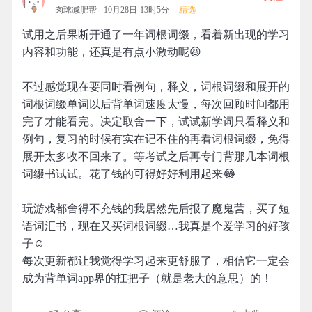
肉球减肥帮
10月28日 13时5分
精选
试用之后果断开通了一年词根词缀，看着新出现的学习
内容和功能，还真是有点小激动呢😆
不过感觉现在要同时看例句，释义，词根词缀和展开的
词根词缀单词以后背单词速度太慢，每次回顾时间都用
完了才能看完。决定取舍一下，试试新学词只看释义和
例句，复习的时候有实在记不住的再看词根词缀，免得
展开太多收不回来了。等考试之后再专门背那几本词根
词缀书试试。花了钱的可得好好利用起来😂
玩游戏都舍得不充钱的我居然先后报了魔鬼营，买了短
语词汇书，现在又买词根词缀…我真是个爱学习的好孩
子☺
每次更新都让我觉得学习起来更舒服了，相信它一定会
成为背单词app界的扛把子（就是老大的意思）的！