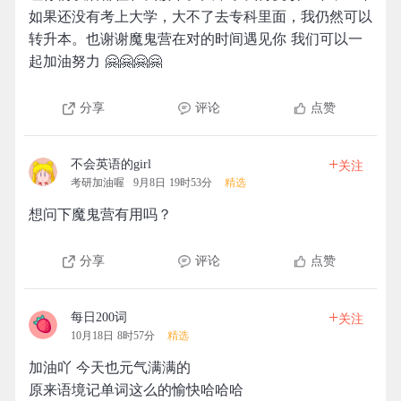
如果还没有考上大学，大不了去专科里面，我仍然可以
转升本。也谢谢魔鬼营在对的时间遇见你 我们可以一
起加油努力 🤗🤗🤗🤗
分享
评论
点赞
+
不会英语的girl
关注
考研加油喔
9月8日 19时53分
精选
想问下魔鬼营有用吗？
分享
评论
点赞
+
每日200词
关注
10月18日 8时57分
精选
加油吖 今天也元气满满的
原来语境记单词这么的愉快哈哈哈