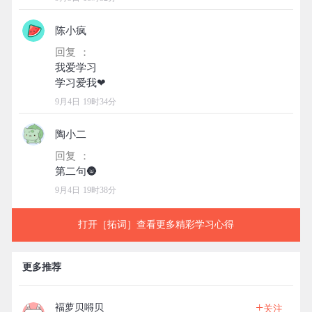
陈小疯
回复 ：
我爱学习
9月4日 19时34分
陶小二
回复 ：
9月4日 19时38分
打开［拓词］查看更多精彩学习心得
更多推荐
+
褔萝贝嘚贝
关注