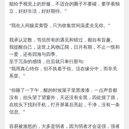
能给予视觉上的舒服，不适合的圈子不要碰，要学着独
立，好好生活，好好期待。”
“我在人间贩卖黄昏，只为收集世间温柔去见你。”
我承认定数，笃信所有的遇见和错过，都自有旨趣。
我提醒自己，这世上风物辽阔，日月有期，不止一恨和
一爱，还有四海与四季。
至于冗杂的感情，往后就只奉行那句:
“我用真心待你，但不执着于你。活在缘分中，而非关
系里。”
“你睡了一下午，醒的时候屋子里黑漆漆，一点声音都
没有，抬头望了望窗外，天还没有全黑，四处摸了摸，
在枕头下找到手机，打开屏幕后亮起，干净，没有一条
信息。”
容易被激怒的，大多是弱者，因为弱者才会逞强，强者