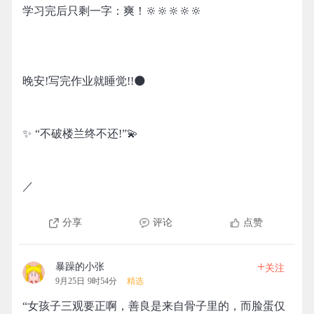
学习完后只剩一字：爽！🔆🔆🔆🔆🔆
晚安!写完作业就睡觉!!🌑
✨ “不破楼兰终不还!”💫
／
分享
评论
点赞
+
暴躁的小张
关注
9月25日 9时54分
精选
“女孩子三观要正啊，善良是来自骨子里的，而脸蛋仅