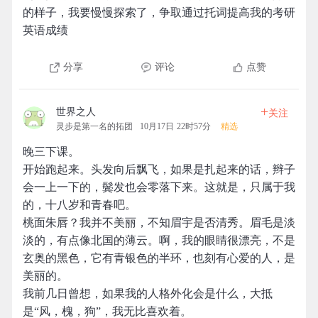
的样子，我要慢慢探索了，争取通过托词提高我的考研
英语成绩
分享
评论
点赞
+
世界之人
关注
灵步是第一名的拓团
10月17日 22时57分
精选
晚三下课。
开始跑起来。头发向后飘飞，如果是扎起来的话，辫子
会一上一下的，鬓发也会零落下来。这就是，只属于我
的，十八岁和青春吧。
桃面朱唇？我并不美丽，不知眉宇是否清秀。眉毛是淡
淡的，有点像北国的薄云。啊，我的眼睛很漂亮，不是
玄奥的黑色，它有青银色的半环，也刻有心爱的人，是
美丽的。
我前几日曾想，如果我的人格外化会是什么，大抵
是“风，槐，狗”，我无比喜欢着。