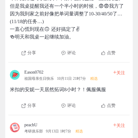
但是我桌提醒我还有一个半小时的时候，😨😨我方了
因为我到家之前好像把单词量调整了10-30/40/50了…
(11/18的任务…)
一直心慌到现在🙃 还好搞定了✌️
🍻明天和我桌一起继续加油。
分享
评论
点赞
+
Eason0702
关注
祖国母亲生日快乐
10月11日 21时7分
精选
米扣的安妮一天居然拓词8小时？！佩服佩服
分享
评论
点赞
+
peachU
关注
考研俱乐部
9月13日 1时7分
精选