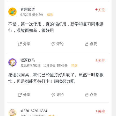
+
青霜锁道
关注
9月29日 0时45分
精选
不错，第一次使用，真的很好用，新学和复习同步进
行，温故而知新，很好用
分享
评论
点赞
+
狸冢数马
关注
魔鬼营考研2团
10月10日 18时3分
精选
感谢我同桌，我们已经坚持好几轮了。虽然平时都很
忙，但是都能坚持打卡！继续努力吧
分享
评论
点赞
+
s15701873616584
关注