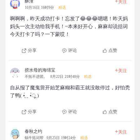
+
酥潼
关注
10月16日 16时9分
精选
啊啊啊，昨天成功打卡！忘发了😂😂😂嗯嗯！昨天妈
妈头一次主动给我手机！~本来好开心，麻麻却说括词
今天打卡了吗？一下蒙哎！
分享
评论
点赞
+
捞水母的海绵宝
关注
不拓不进团。
8月22日 21时48分
精选
自从报了魔鬼营开始芝麻糊和霸王就没敢停过，好怕秃
了鸭( •̥́ ˍ •̀ू )
分享
评论
点赞
+
春秋之约
关注
蜗牛拓词帮
9月25日 19时24分
精选