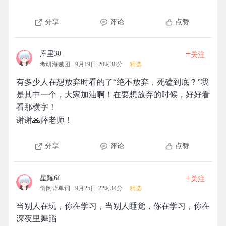
分享
评论
点赞
+
库里30
关注
考研海贼团
9月19日 20时38分
精选
有多少人在想放弃时看的了“绝不放弃，死磕到底？”我
是其中一个，大家加油啊！在要想放弃的时候，好好看
看那横字！
谢谢🙏薛老师！
分享
评论
点赞
+
星耀6f
关注
偷闲背单词
9月25日 22时34分
精选
当别人在玩，你在学习，当别人睡觉，你在学习，你在
深夜里舞蹈