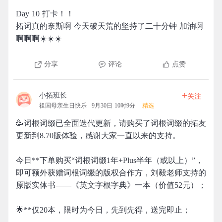
Day 10 打卡！！
拓词真的奈斯啊 今天破天荒的坚持了二十分钟 加油啊
啊啊啊☀️☀️☀️
分享
评论
点赞
+
小拓班长
关注
祖国母亲生日快乐
9月30日 10时9分
精选
🥳词根词缀已全面迭代更新，请购买了词根词缀的拓友
更新到8.70版体验，感谢大家一直以来的支持。
今日**下单购买“词根词缀1年+Plus半年（或以上）”，
即可额外获赠词根词缀的版权合作方，刘毅老师支持的
原版实体书——《英文字根字典》一本（价值52元）；
🌟**仅20本，限时为今日，先到先得，送完即止；