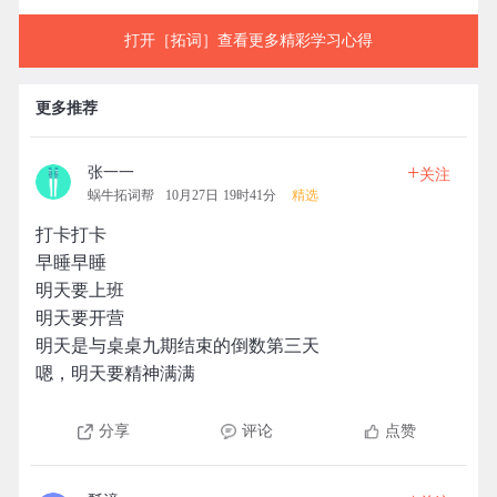
打开［拓词］查看更多精彩学习心得
更多推荐
+
张一一
关注
蜗牛拓词帮
10月27日 19时41分
精选
打卡打卡
早睡早睡
明天要上班
明天要开营
明天是与桌桌九期结束的倒数第三天
嗯，明天要精神满满
分享
评论
点赞