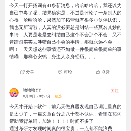
今天一打开拓词有41条新消息，哈哈哈哈哈，我还以为
自己中毒了呢，结果确实是，不过是评论了一条别人的
心得，哈哈哈哈，果然加了拓营就有很多小伙伴认识，
我也无所谓啦，人真的没必要总是纠结一些莫名其妙的
事情，人要是老是去纠结自己这个不会那个不会，又不
肯踏踏实实去涉猎自己不会的事情，那就永远不会
啊！！天天想这些事情还不如做一件很简单很简单的事
情嘞，那样心安鸭，身边人亲身经历。。。
分享
评论
点赞
+
噜噜噜YY
关注
8月28日 23时27分
精选
今天才开始下软件，前几天做真题发现自己词汇量真的
是太少了，一篇文章百分之八十都不认识，希望在拓词
帮助我背单词，加油！！！！时间不多了
通过考研才发现时间真的很宝贵，一点都不能浪费