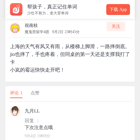
帮孩子，真正记住单词
下载 App
少壮不努力，老大背单词
祝南枝
关注
魔鬼营留学4团
9月2日 23时45分
上海的天气有风又有雨，从楼梯上脚滑，一路摔倒底。
jio也摔了，手也疼着，但同桌的第一天还是支撑我打了
卡
小岚的霉运快快走开吧！
评论 1
点赞
九月LL
回复 ：
9月4日 19时8分