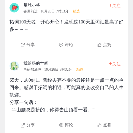
+
足球小将
关注
奋勇前进
10月20日 7时33分
精选
拓词100天啦！开心开心！发现这100天里词汇量高了好
多～～～
分享
评论
点赞
+
我纷扬的世间
关注
考研加油喔
10月26日 8时32分
精选
65天，从0到1。曾经丢弃不要的最终还是一点一点的捡
回来。感谢于拓词的相遇，可能真的会改变自己的人生
轨迹。
分享一句话：
“半山腰总是挤的，你得去山顶看一看。”
分享
评论
点赞