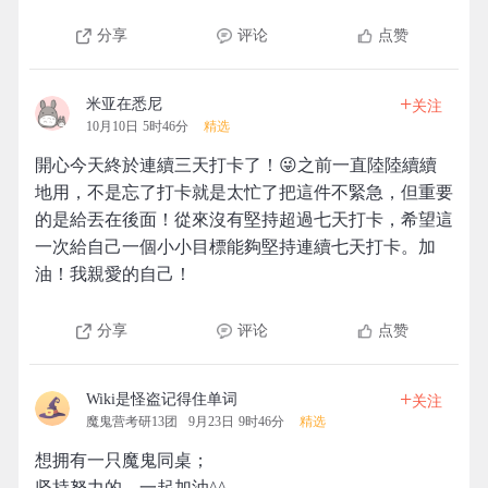
分享
评论
点赞
+
米亚在悉尼
关注
10月10日 5时46分
精选
開心今天終於連續三天打卡了！😜之前一直陸陸續續
地用，不是忘了打卡就是太忙了把這件不緊急，但重要
的是給丟在後面！從來沒有堅持超過七天打卡，希望這
一次給自己一個小小目標能夠堅持連續七天打卡。加
油！我親愛的自己！
分享
评论
点赞
+
Wiki是怪盗记得住单词
关注
魔鬼营考研13团
9月23日 9时46分
精选
想拥有一只魔鬼同桌；
坚持努力的，一起加油^^