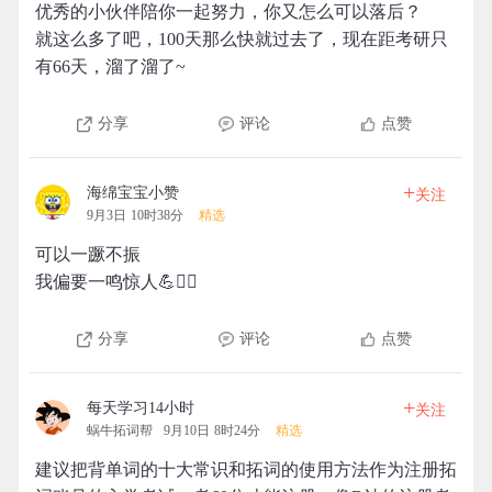
优秀的小伙伴陪你一起努力，你又怎么可以落后？
就这么多了吧，100天那么快就过去了，现在距考研只
有66天，溜了溜了~
分享
评论
点赞
+
海绵宝宝小赞
关注
9月3日 10时38分
精选
可以一蹶不振
我偏要一鸣惊人💪🏃‍♀️
分享
评论
点赞
+
每天学习14小时
关注
蜗牛拓词帮
9月10日 8时24分
精选
建议把背单词的十大常识和拓词的使用方法作为注册拓