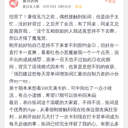
+
夏目的斑
关注
夏目友人帐
10月16日 16时41分
精选
结营了！暑假见习之前，偶然接触到拓词，但是由于太
忙，没好好背过，之后开了会员，有了同桌，同桌又总
是抛弃我，「没个互相鼓励的人我还真坚持不下去🙈」
所以才报了魔鬼营。
刚开始好怕自己坚持不下来拿不到契约金🌝，但好在一
直打卡一直爽，看着红色小恶魔被我一个一个点亮，说
不出的成就感😈，原来一百天也不过如此😏在此期
间，背完了语境模式四本书，也算是意想不到的收获。
「强烈建议想每天背单词增加词汇量但自制力差的小伙
伴try一try」
第十期本来想着100天满卡的，可中间出了一点小状
况，有点小遗憾，希望17期可以弥补回来🤗
最后，表白拓词这个温暖的大家庭。不得不说，拓词是
个优秀的App，从暑假刚接触到现在给身边朋友疯狂安
利，从刚开始好几天打了一次卡到现在打卡背单词成为
每天必做的事，拓词已经完全俘获了我的心。有那么多