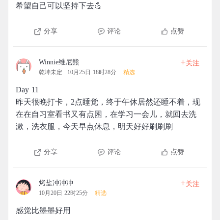
希望自己可以坚持下去💪
分享
评论
点赞
+
Winnie维尼熊
关注
乾坤未定
10月25日 18时28分
精选
Day 11
昨天很晚打卡，2点睡觉，终于午休居然还睡不着，现
在在自习室看书又有点困，在学习一会儿，就回去洗
漱，洗衣服，今天早点休息，明天好好刷刷刷
分享
评论
点赞
+
烤盐冲冲冲
关注
10月20日 22时25分
精选
感觉比墨墨好用