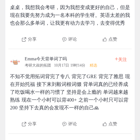
桌桌，我想我会考研，因为我想变成更好的自己，但是
现在我要先努力成为一名本科的学生呀。英语太差的我
也会那么多单词，让我更有动力去学习，去变得优秀
分享
评论
点赞
+
Emma今天背单词了吗
关注
考研大叔的拓团
10月17日 19时14分
精选
不知不觉用拓词背完了专八 背完了GRE 背完了雅思 现
在开始托福 接下来刘毅词根词缀 背单词真的已经养成
了吃饭喝水一样的习惯了 坚持是会上瘾的 单词越来越
熟练 现在一个小时可以背400+ 之前一个小时只可以背
200 坚持下去真的会发现不一样的自己🙏
分享
评论
点赞