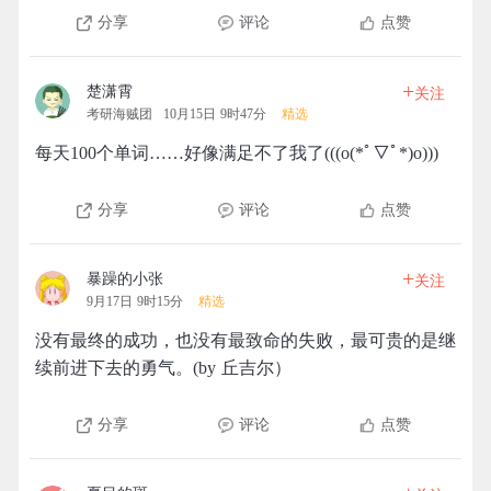
分享
评论
点赞
+
楚潇霄
关注
考研海贼团
10月15日 9时47分
精选
每天100个单词……好像满足不了我了(((o(*ﾟ▽ﾟ*)o)))
分享
评论
点赞
+
暴躁的小张
关注
9月17日 9时15分
精选
没有最终的成功，也没有最致命的失败，最可贵的是继
续前进下去的勇气。(by 丘吉尔）
分享
评论
点赞