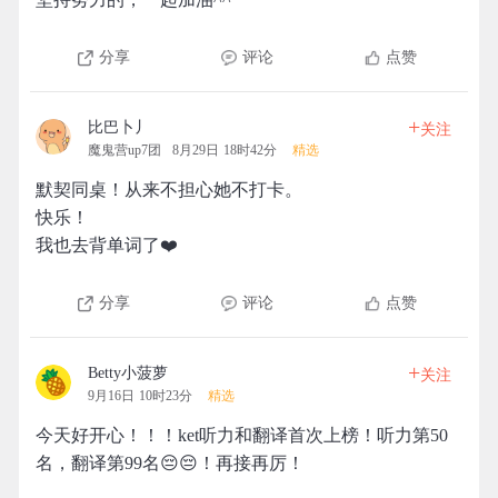
分享
评论
点赞
+
比巴卜丿
关注
魔鬼营up7团
8月29日 18时42分
精选
默契同桌！从来不担心她不打卡。
快乐！
我也去背单词了❤️
分享
评论
点赞
+
Betty小菠萝
关注
9月16日 10时23分
精选
今天好开心！！！ket听力和翻译首次上榜！听力第50
名，翻译第99名😔😔！再接再厉！