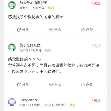
+
加大号加油啊胖子
关注
10月21日 20时24分
精选
感觉找了个很厉害的同桌的样子
分享
评论
点赞
+
脑子是好东西
关注
9月11日 0时39分
精选
感觉挺好的ヾ ^_^♪
背单词有点不累，而且选项设置的很好，有猜对选项，
可以反复学习它，不会错过他。
分享
评论
点赞
+
Lizzywindbell
关注
小学KET加油团
9月20日 23时39分
精选