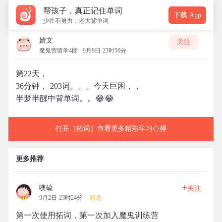
帮孩子，真正记住单词
下载 App
少壮不努力，老大背单词
婧文
关注
魔鬼营留学4团
9月9日 23时56分
第22天，
36分钟， 203词。。。今天巨困，，
半梦半醒中背单词。。😂😂
打开［拓词］查看更多精彩学习心得
更多推荐
+
噢磕
关注
9月2日 23时24分
精选
第一次使用拓词，第一次加入魔鬼训练营