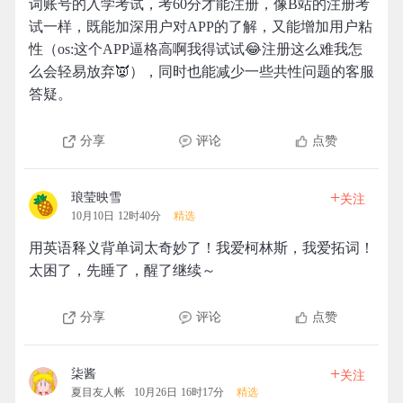
词账号的入学考试，考60分才能注册，像B站的注册考
试一样，既能加深用户对APP的了解，又能增加用户粘
性（os:这个APP逼格高啊我得试试😂注册这么难我怎
么会轻易放弃👿），同时也能减少一些共性问题的客服
答疑。
分享
评论
点赞
+
琅莹映雪
关注
10月10日 12时40分
精选
用英语释义背单词太奇妙了！我爱柯林斯，我爱拓词！
太困了，先睡了，醒了继续～
分享
评论
点赞
+
柒酱
关注
夏目友人帐
10月26日 16时17分
精选