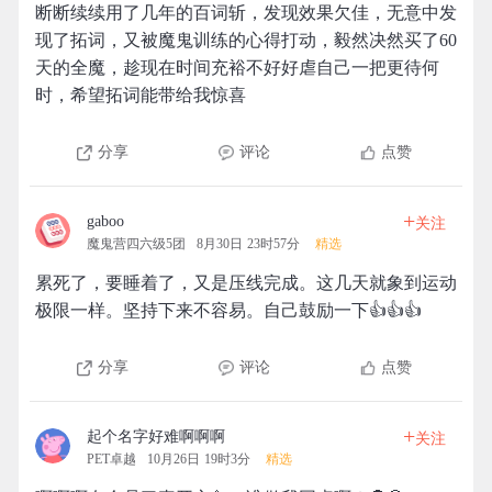
断断续续用了几年的百词斩，发现效果欠佳，无意中发
现了拓词，又被魔鬼训练的心得打动，毅然决然买了60
天的全魔，趁现在时间充裕不好好虐自己一把更待何
时，希望拓词能带给我惊喜
分享
评论
点赞
+
gaboo
关注
魔鬼营四六级5团
8月30日 23时57分
精选
累死了，要睡着了，又是压线完成。这几天就象到运动
极限一样。坚持下来不容易。自己鼓励一下👍👍👍
分享
评论
点赞
+
起个名字好难啊啊啊
关注
PET卓越
10月26日 19时3分
精选