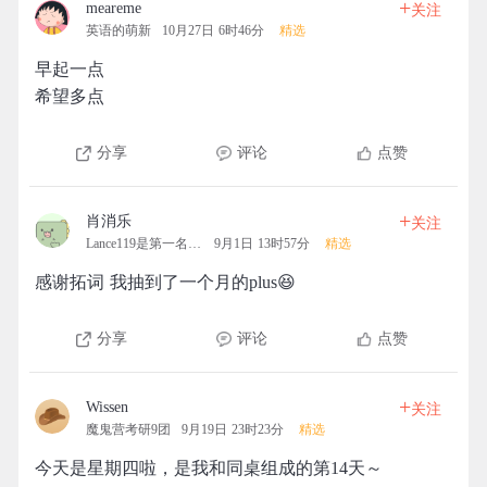
+
meareme
关注
英语的萌新
10月27日 6时46分
精选
早起一点
希望多点
分享
评论
点赞
+
肖消乐
关注
Lance119是第一名的拓团
9月1日 13时57分
精选
感谢拓词 我抽到了一个月的plus😆
分享
评论
点赞
+
Wissen
关注
魔鬼营考研9团
9月19日 23时23分
精选
今天是星期四啦，是我和同桌组成的第14天～