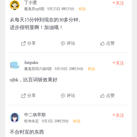
+
丁小贤
关注
魔鬼营up8团
9月25日 8时35分
精选
从每天15分钟到现在的30多分钟。
进步很明显啊！加油哦！
分享
评论
点赞
+
Junpaku
关注
魔鬼营四六级8团
9月16日 20时16分
精选
ojbk，比百词斩效果好
分享
评论
点赞
+
中二病早期
关注
乾坤未定
9月3日 20时29分
精选
不合时宜的东西