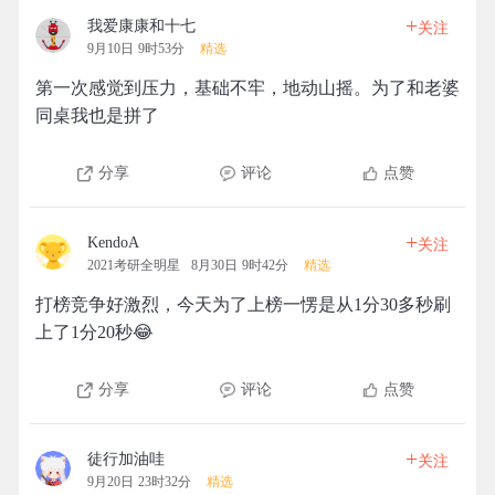
+
我爱康康和十七
关注
9月10日 9时53分
精选
第一次感觉到压力，基础不牢，地动山摇。为了和老婆
同桌我也是拼了
分享
评论
点赞
+
KendoA
关注
2021考研全明星
8月30日 9时42分
精选
打榜竞争好激烈，今天为了上榜一愣是从1分30多秒刷
上了1分20秒😂
分享
评论
点赞
+
徒行加油哇
关注
9月20日 23时32分
精选