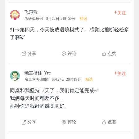
+
飞飛飛
关注
考研俱乐部
8月22日 21时50分
精选
打卡第四天，今天换成语境模式了。感觉比推断轻松多
了啊👿
分享
评论
点赞
+
蟾宫摺桂_Yrc
关注
魔鬼营考研8团
8月27日 20时19分
精选
同桌和我坚持12天了，我们肯定能完成✅
我俩每天时间都差不多，
那种你追我赶的感觉真好。
分享
评论
点赞