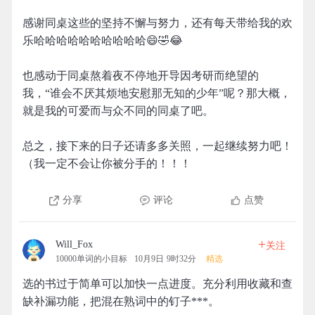
感谢同桌这些的坚持不懈与努力，还有每天带给我的欢
乐哈哈哈哈哈哈哈哈哈哈😄🤣😂
也感动于同桌熬着夜不停地开导因考研而绝望的
我，“谁会不厌其烦地安慰那无知的少年”呢？那大概，
就是我的可爱而与众不同的同桌了吧。
总之，接下来的日子还请多多关照，一起继续努力吧！
（我一定不会让你被分手的！！！
分享
评论
点赞
+
Will_Fox
关注
10000单词的小目标
10月9日 9时32分
精选
选的书过于简单可以加快一点进度。充分利用收藏和查
缺补漏功能，把混在熟词中的钉子***。