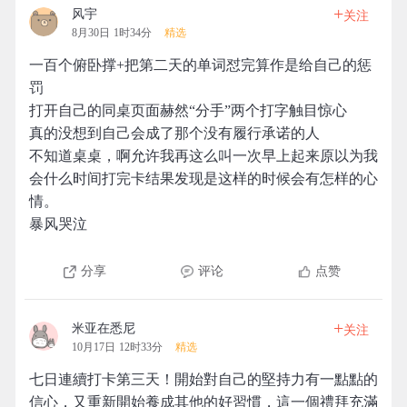
+
风宇
关注
8月30日 1时34分
精选
一百个俯卧撑+把第二天的单词怼完算作是给自己的惩
罚
打开自己的同桌页面赫然“分手”两个打字触目惊心
真的没想到自己会成了那个没有履行承诺的人
不知道桌桌，啊允许我再这么叫一次早上起来原以为我
会什么时间打完卡结果发现是这样的时候会有怎样的心
情。
暴风哭泣
分享
评论
点赞
+
米亚在悉尼
关注
10月17日 12时33分
精选
七日連續打卡第三天！開始對自己的堅持力有一點點的
信心，又重新開始養成其他的好習慣，這一個禮拜充滿