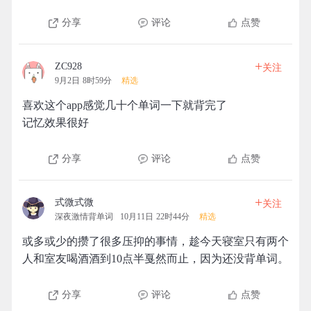
分享
评论
点赞
+
ZC928
关注
9月2日 8时59分
精选
喜欢这个app感觉几十个单词一下就背完了
记忆效果很好
分享
评论
点赞
+
式微式微
关注
深夜激情背单词
10月11日 22时44分
精选
或多或少的攒了很多压抑的事情，趁今天寝室只有两个
人和室友喝酒酒到10点半戛然而止，因为还没背单词。
分享
评论
点赞