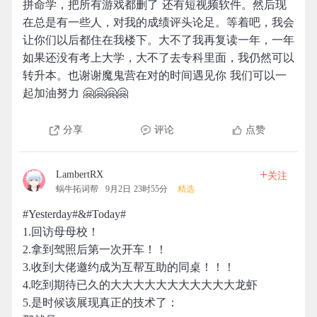
拼命学，把所有游戏都删了 还有短视频软件。然后现
在总是有一些人，对我的成绩评头论足。等着吧，我会
让你们以后都住在我楼下。大不了我再复读一年，一年
如果还没有考上大学，大不了去专科里面，我仍然可以
转升本。也谢谢魔鬼营在对的时间遇见你 我们可以一
起加油努力 🤗🤗🤗🤗
分享
评论
点赞
+
LambertRX
关注
蜗牛拓词帮
9月2日 23时55分
精选
#Yesterday#&#Today#
1.回访母母校！
2.拿到驾照后第一次开车！！
3.收到大佬邀约成为互帮互助的同桌！！！
4.吃到期待已久的大大大大大大大大大大大龙虾
5.是时候该展现真正的技术了：