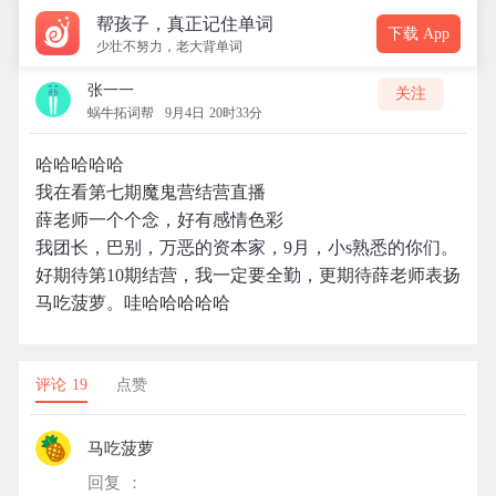
帮孩子，真正记住单词
下载 App
少壮不努力，老大背单词
张一一
关注
蜗牛拓词帮
9月4日 20时33分
哈哈哈哈哈
我在看第七期魔鬼营结营直播
薛老师一个个念，好有感情色彩
我团长，巴别，万恶的资本家，9月，小s熟悉的你们。
好期待第10期结营，我一定要全勤，更期待薛老师表扬
马吃菠萝。哇哈哈哈哈哈
评论 19
点赞
马吃菠萝
回复 ：