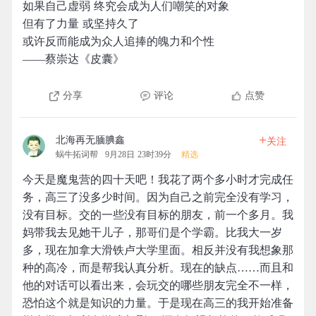
如果自己虚弱 终究会成为人们嘲笑的对象
但有了力量 或坚持久了
或许反而能成为众人追捧的魄力和个性
——蔡崇达《皮囊》
分享
评论
点赞
+
北海再无腼腆鑫
关注
蜗牛拓词帮
9月28日 23时39分
精选
今天是魔鬼营的四十天吧！我花了两个多小时才完成任
务，高三了没多少时间。因为自己之前完全没有学习，
没有目标。交的一些没有目标的朋友，前一个多月。我
妈带我去见她干儿子，那哥们是个学霸。比我大一岁
多，现在加拿大滑铁卢大学里面。相反并没有我想象那
种的高冷，而是帮我认真分析。现在的缺点……而且和
他的对话可以看出来，会玩交的哪些朋友完全不一样，
恐怕这个就是知识的力量。于是现在高三的我开始准备