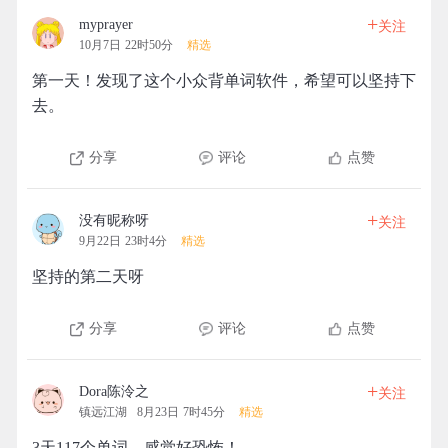
+
myprayer
关注
10月7日 22时50分
精选
第一天！发现了这个小众背单词软件，希望可以坚持下
去。
分享
评论
点赞
+
没有昵称呀
关注
9月22日 23时4分
精选
坚持的第二天呀
分享
评论
点赞
+
Dora陈泠之
关注
镇远江湖
8月23日 7时45分
精选
3天117个单词，感觉好恐怖！