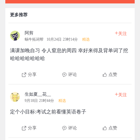
更多推荐
+
阿剪
关注
蜗牛拓词帮
10月24日 23时14分
精选
满课加晚自习 令人窒息的周四 幸好来得及背单词了挖
哈哈哈哈哈哈哈
分享
评论
点赞
+
生如夏__花__
关注
9月18日 21时44分
精选
定个小目标:考试之前看懂英语卷子
分享
评论
点赞