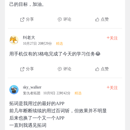
己的目标，加油。
分享
评论
点赞
+
纠老大
关注
10月27日 20时29分
精选
用手机仅有的3格电完成了今天的学习任务😂
分享
评论
点赞
+
sky_walker
关注
复仇者拓团
10月9日 22时42分
精选
拓词是我用过的最好的APP
前几年断断续续的用过百词斩，但效果并不明显
后来也换了一个又一个APP
一直到我遇见拓词