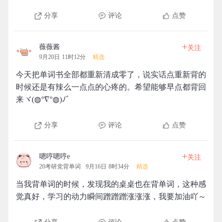
分享
评论
点赞
+
薇薇酱
关注
9月20日 11时12分
精选
今天把单词书全部都重新清成零了，说实话点重新背的
时候还是有辣么一点点的心疼的。希望能够早点都背回
来ヾ(◍°∇°◍)ﾉﾞ
分享
评论
点赞
+
嗯哼嗯哼e
关注
20考研党背单词
9月16日 8时34分
精选
当我背单词的时候，发现我的桌桌也在背单词，这种感
觉真好，学习的动力瞬间蹭蹭蹭涨涨涨，我要加油吖～