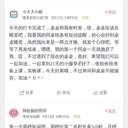
+
小大大小硕
关注
魔鬼营四六级7团
9月11日 13时52分
精选
今天的打卡完成了，桌桌和我有时差，唔，桌桌应该在
睡觉吧，我看我的同桌纸条有短信提醒，担心会吵到桌
桌睡觉，虽然我向来是一两点才睡。就发个心得吧。等
等了再发纸条，嘿嘿。我的第一个同桌一天就抛弃了
我，哎，不过遇到了现在的桌桌，真好。希望我们可以
一起加油，一起拿到21天的小徽章✌好了，收拾收拾准
备上课，实验课，今天好累哦，不过单词和桌桌不能抛
弃。加油＾０＾~
分享
评论
点赞
+
我纷扬的世间
关注
考研加油喔
9月14日 16时19分
精选
第一次霸榜拓词团，周榜比第二名时长多5小时，月榜