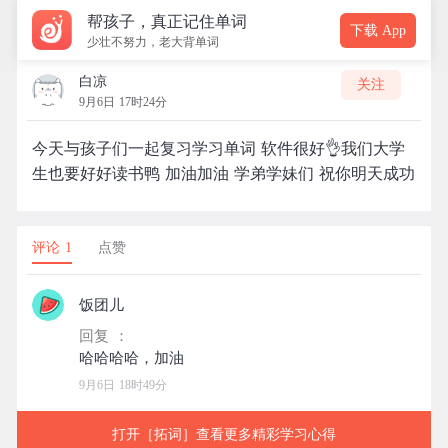
帮孩子，真正记住单词
下载 App
少壮不努力，老大背单词
白凉
关注
9月6日 17时24分
今天与孩子们一起复习学习单词 软件很好👌我们大学
生也要好好读书鸭 加油加油 学弟学妹们 祝你明天成功
评论 1
点赞
饭团儿
回复 ：
9月6日 18时49分
打开［拓词］查看更多精彩学习心得