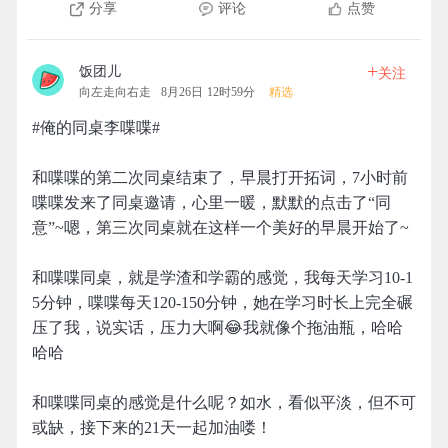
分享
评论
点赞
+
饭团儿
关注
向左走向右走
8月26日 12时59分
精选
#俺的同桌李喋喋#
和喋喋的第二次同桌结束了，早晨打开拓词，7小时前
喋喋发来了同桌邀请，心里一暖，默默的点击了“同
意”~嗯，第三次同桌就在这样一个美好的早晨开始了~
和喋喋同桌，就是学渣和学霸的感觉，我每天学习10-1
5分钟，喋喋每天120-150分钟，她在学习时长上完全碾
压了我，说实话，压力大啊😂我就像个拖油瓶，哈哈
哈哈
和喋喋同桌的感觉是什么呢？如水，看似平淡，但不可
或缺，接下来的21天一起加油喽！