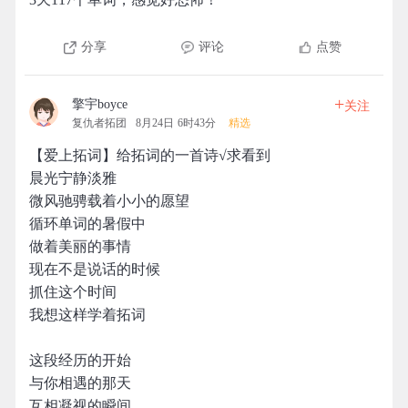
分享
评论
点赞
+
擎宇boyce
关注
复仇者拓团
8月24日 6时43分
精选
【爱上拓词】给拓词的一首诗√求看到
晨光宁静淡雅
微风驰骋载着小小的愿望
循环单词的暑假中
做着美丽的事情
现在不是说话的时候
抓住这个时间
我想这样学着拓词
这段经历的开始
与你相遇的那天
互相凝视的瞬间