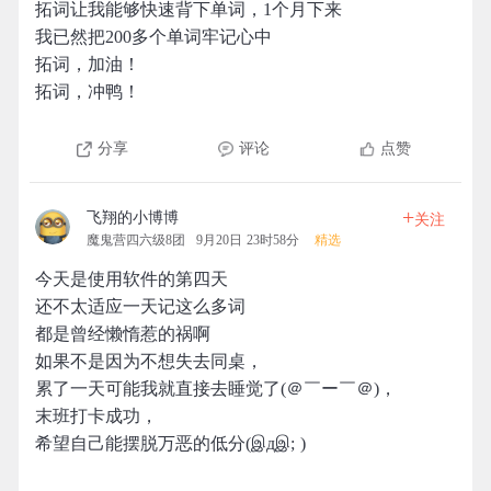
拓词让我能够快速背下单词，1个月下来
我已然把200多个单词牢记心中
拓词，加油！
拓词，冲鸭！
分享
评论
点赞
+
飞翔的小博博
关注
魔鬼营四六级8团
9月20日 23时58分
精选
今天是使用软件的第四天
还不太适应一天记这么多词
都是曾经懒惰惹的祸啊
如果不是因为不想失去同桌，
累了一天可能我就直接去睡觉了(＠￣ー￣＠)，
末班打卡成功，
希望自己能摆脱万恶的低分(இдஇ; )