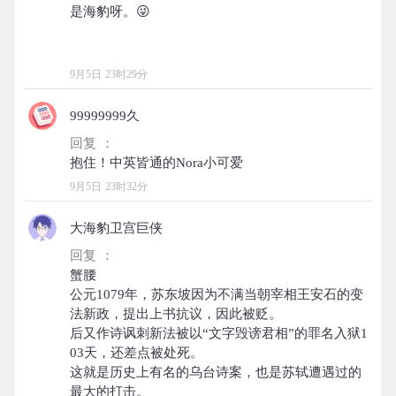
是海豹呀。😜
9月5日 23时29分
99999999久
回复 ：
9月5日 23时32分
大海豹卫宫巨侠
回复 ：
蟹腰
公元1079年，苏东坡因为不满当朝宰相王安石的变
法新政，提出上书抗议，因此被贬。
后又作诗讽刺新法被以“文字毁谤君相”的罪名入狱1
03天，还差点被处死。
这就是历史上有名的乌台诗案，也是苏轼遭遇过的
最大的打击。