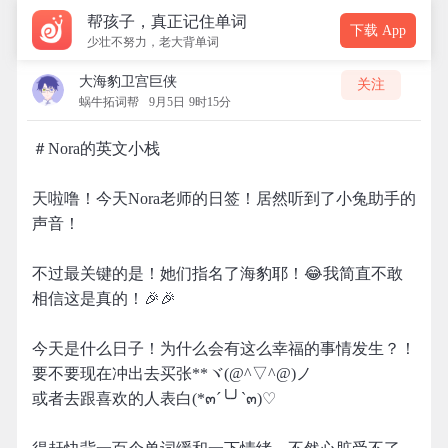
帮孩子，真正记住单词
下载 App
少壮不努力，老大背单词
大海豹卫宫巨侠
关注
蜗牛拓词帮
9月5日 9时15分
＃Nora的英文小栈
天啦噜！今天Nora老师的日签！居然听到了小兔助手的
声音！
不过最关键的是！她们指名了海豹耶！😂我简直不敢
相信这是真的！🎉🎉
今天是什么日子！为什么会有这么幸福的事情发生？！
要不要现在冲出去买张**ヾ(@^▽^@)ノ
或者去跟喜欢的人表白(*๓´╰╯`๓)♡