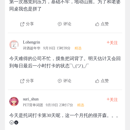
第一次感觉到压力，基础不牢，地动山摇。为了和老婆
同桌我也是拼了
分享
评论
点赞
+
Lohengrin
关注
诗酒趁年华
9月16日 15时39分
精选
今天难得的公司不忙，摸鱼把词背了。明天估计又会回
到每日最后一小时打卡的状态¯\_(ツ)_/¯
分享
评论
点赞
+
suri_shun
关注
PET背单词团
9月19日 23时17分
精选
今天是托词打卡第30天呢，这一个月托的很开森。。。
🌝🌚