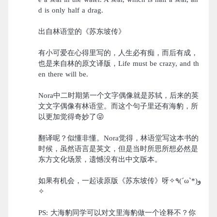
d is only half a drag.
出自林语堂的《苏东坡传》
有小可爱在心得里写的，人生必有痴，而后有成，
也是来自林的原文译版，Life must be crazy, and th
en there will be.
Nora中二时期第一个文字偶像就是苏轼，后来的英
文文字偶像有林语堂。而这个句子里还有海豹，所
以更加觉得奇妙了😜
翻译呢？似懂非懂。Nora觉得，林语堂写这本书的
时候，虽然语言是英文，但是当时所思所想必然是
东方文化场景，遗憾没有出中文版本。
如果有机会，一起读原版《苏东坡传》呀✧٩(ˊωˋ*)و
✧
PS: 大海豹同学可以对文里海豹做一个诠释不？你