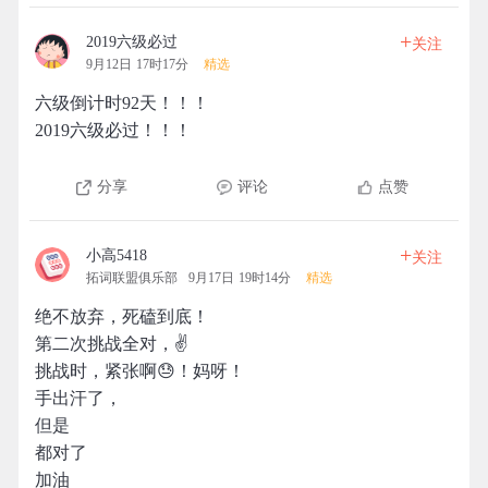
+
2019六级必过
关注
9月12日 17时17分
精选
六级倒计时92天！！！
2019六级必过！！！
分享
评论
点赞
+
小高5418
关注
拓词联盟俱乐部
9月17日 19时14分
精选
绝不放弃，死磕到底！
第二次挑战全对，✌️
挑战时，紧张啊😓！妈呀！
手出汗了，
但是
都对了
加油