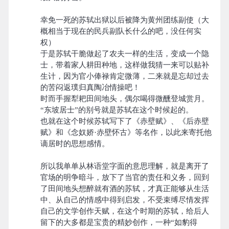
幸免一死的苏轼出狱以后被降为黄州团练副使（大
概相当于现在的民兵副队长什么的吧，没任何实
权）
于是苏轼干脆做起了农夫一样的生活，变成一个隐
士，带着家人耕田种地，这样做我猜一来可以贴补
生计，因为官小俸禄肯定微薄，二来就是忘却过去
的苦闷返璞归真陶冶情操吧！
时而手握犁耙田间地头，偶尔喝得微醺登城赏月。
“东坡居士”的别号就是苏轼在这个时候起的。
也就在这个时候苏轼写下了《赤壁赋》、《后赤壁
赋》和《念奴娇·赤壁怀古》等名作，以此来寄托他
谪居时的思想感情。
所以我单单从林语堂字面的意思理解，就是离开了
官场的明争暗斗，放下了当官的责任和义务，回到
了田间地头想醉就有酒的苏轼，才真正能够从生活
中、从自己的情感中得到启发，不受束缚尽情发挥
自己的文学创作天赋，在这个时期的苏轼，给后人
留下的大多都是宝贵的精妙创作，一种“如豹得