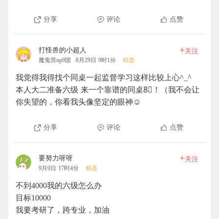
分享
评论
点赞
+
打怪兽的小超人
关注
魔鬼营up9团
8月29日 9时1分
精选
我觉得我得找个同桌一起监督学习这样比较上心^_^
本人大二准备六级 来一个靠谱的同桌8⃣️！（我不会让
你失望的，你看我头像坚定的眼神☺️
分享
评论
点赞
+
要努力呀呀
关注
9月9日 17时4分
精选
不到4000我的六级怎么办
目标10000
我要考研了，跨专业，加油