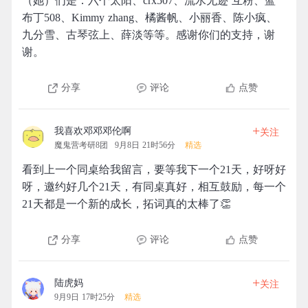
（她）们是：六个太阳、crx507、流水无迹 互粉、蓝
布丁508、Kimmy zhang、橘酱帆、小丽香、陈小疯、
九分雪、古琴弦上、薛淡等等。感谢你们的支持，谢
谢。
分享
评论
点赞
+
我喜欢邓邓邓伦啊
关注
魔鬼营考研8团
9月8日 21时56分
精选
看到上一个同桌给我留言，要等我下一个21天，好呀好
呀，邀约好几个21天，有同桌真好，相互鼓励，每一个
21天都是一个新的成长，拓词真的太棒了👏
分享
评论
点赞
+
陆虎妈
关注
9月9日 17时25分
精选