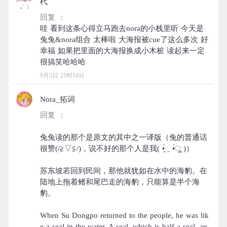
杙
回复 ：
哇 看到这条心得立马跑去nora的小栈里听 今天是
兔兔&nora组合 太棒啦 大海报被cue了这么多次 好
幸福 如果把里面的大海报换成小木桩 读起来一定
9月5日 21时14分
Nora_拓词
回复 ：
兔兔读的那个是原文的其中之一译版（兔的普通话
很赞(/≧▽≦/)，说不好的那个人是我( •̥́ ˍ •̀ू )）
苏东坡若回到民间，那他就犹如在水中的海豹。在
陆地上拖着鳍和尾巴走的海豹，只能算是半个海
豹。
When Su Dongpo returned to the people, he was lik
e a seal in the water. A seal, which is half a seal, an