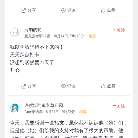
分享
评论
点赞
+
海豹的豹
关注
魔鬼营考研12团
10月14日 23时18分
精选
我以为我坚持不下来的！
天天踩点打卡
没想到居然蛮21天了
开心
分享
评论
点赞
+
许紫烟的薰衣草庄园
关注
Amy英语群
8月21日 19时53分
精选
今天，我要感谢一些拓友，虽然我不认识他（她）们，
但是他（她）们给我的支持对我有了很大的帮助。他