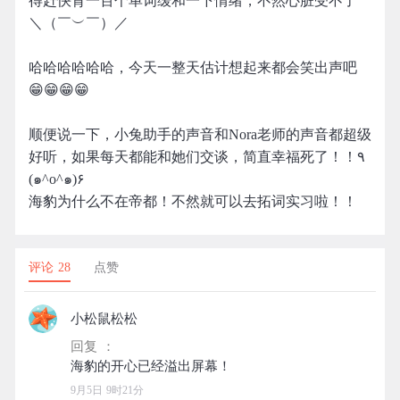
得赶快背一百个单词缓和一下情绪，不然心脏受不了
＼（￣︶￣）／
哈哈哈哈哈哈，今天一整天估计想起来都会笑出声吧
😁😁😁😁
顺便说一下，小兔助手的声音和Nora老师的声音都超级
好听，如果每天都能和她们交谈，简直幸福死了！！٩
(๑^o^๑)۶
海豹为什么不在帝都！不然就可以去拓词实习啦！！
评论 28
点赞
小松鼠松松
回复 ：
9月5日 9时21分