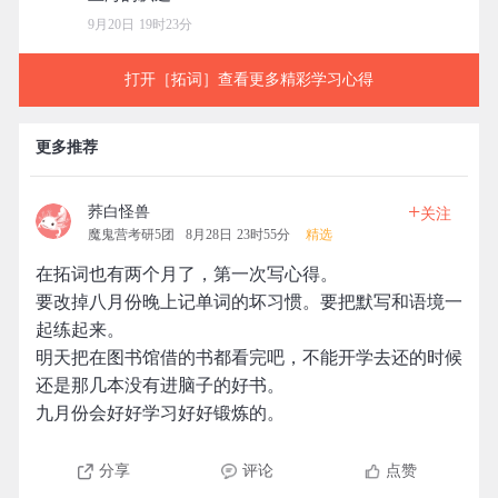
9月20日 19时23分
打开［拓词］查看更多精彩学习心得
更多推荐
+
荞白怪兽
关注
魔鬼营考研5团
8月28日 23时55分
精选
在拓词也有两个月了，第一次写心得。
要改掉八月份晚上记单词的坏习惯。要把默写和语境一
起练起来。
明天把在图书馆借的书都看完吧，不能开学去还的时候
还是那几本没有进脑子的好书。
九月份会好好学习好好锻炼的。
分享
评论
点赞